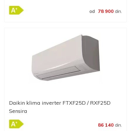
od
78 900
din.
Daikin klima inverter FTXF25D / RXF25D
Sensira
86 140
din.