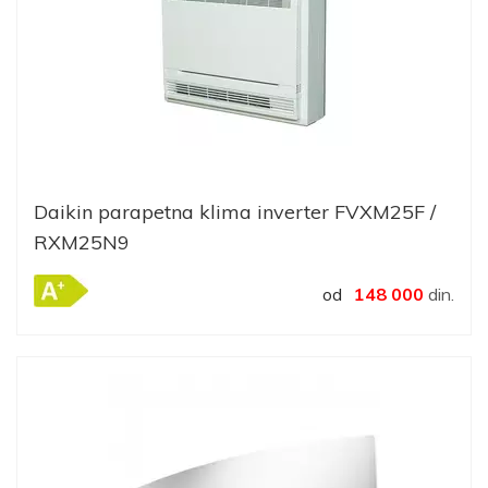
Daikin parapetna klima inverter FVXM25F /
RXM25N9
od
148 000
din.