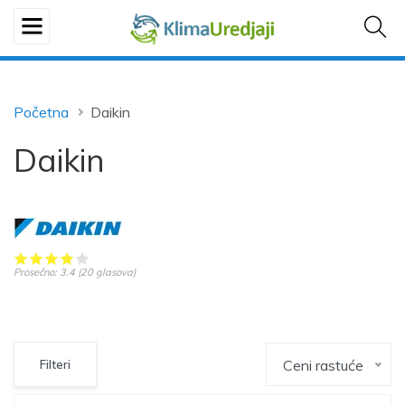
Početna
Daikin
Daikin
Prosečno:
3.4
(
20
glasova)
Ceni rastuće
Filteri