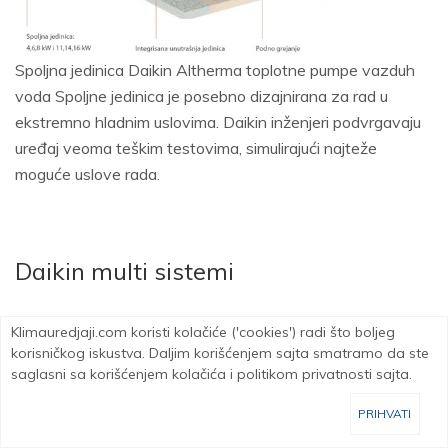
Spoljna jedinica Daikin Altherma toplotne pumpe vazduh
voda Spoljne jedinica je posebno dizajnirana za rad u
ekstremno hladnim uslovima. Daikin inženjeri podvrgavaju
uređaj veoma teškim testovima, simulirajući najteže
moguće uslove rada.
Daikin multi sistemi
Klimatizacija u svakoj prostoriji Multi sistem sa jedne
Klimauredjaji.com koristi kolačiće ('cookies') radi što boljeg
spoljne jedinice podržava do 5 unutrašnjih jedinica, čime se
korisničkog iskustva. Daljim korišćenjem sajta smatramo da ste
smanjuju potreban prostor i troškovi. Svim unutrašnjim
saglasni sa korišćenjem kolačića i politikom privatnosti sajta.
jedinicama može da se pojedinačno upravlja. One ne
PRIHVATI
moraju sve biti instalirane odjednom - nove jedinice