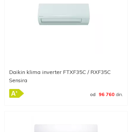
Daikin klima inverter FTXF35C / RXF35C
Sensira
od
96 760
din.