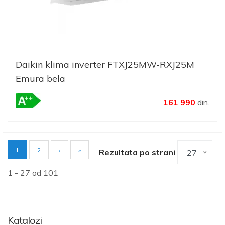
Daikin klima inverter FTXJ25MW-RXJ25M
Emura bela
161 990
din.
Current
1
Page
2
Rezultata po strani
27
Pagination
page
1 - 27 od 101
Katalozi