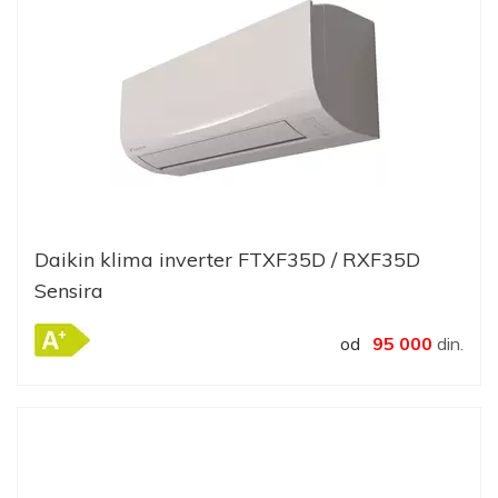
Daikin klima inverter FTXF35D / RXF35D
Sensira
od
95 000
din.