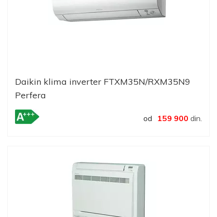
Daikin klima inverter FTXM35N/RXM35N9
Perfera
od
159 900
din.