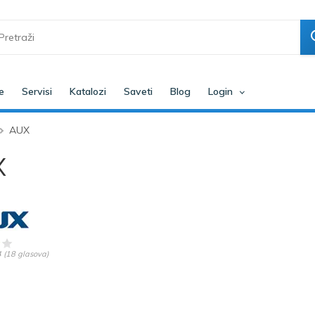
e
Servisi
Katalozi
Saveti
Blog
Login
AUX
X
4
(
18
glasova)