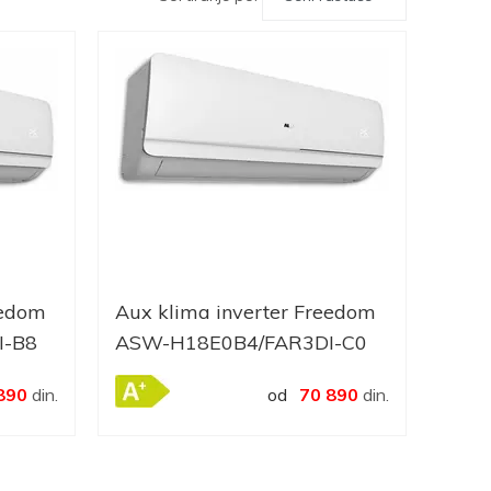
eedom
Aux klima inverter Freedom
I-B8
ASW-H18E0B4/FAR3DI-C0
890
din.
od
70 890
din.