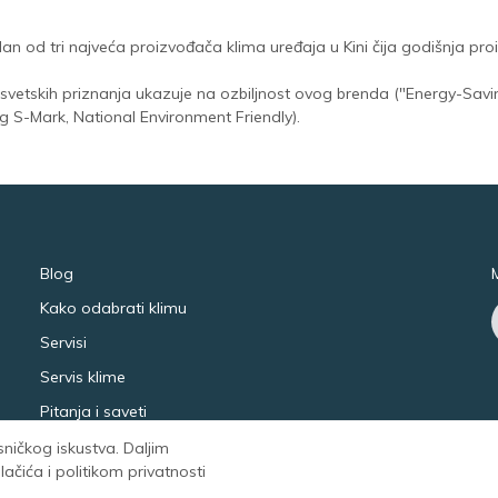
an od tri najveća proizvođača klima uređaja u Kini čija godišnja proi
oj svetskih priznanja ukazuje na ozbiljnost ovog brenda ("Energy-S
 S-Mark, National Environment Friendly).
Blog
Kako odabrati klimu
Servisi
Servis klime
Pitanja i saveti
isničkog iskustva. Daljim
čića i politikom privatnosti