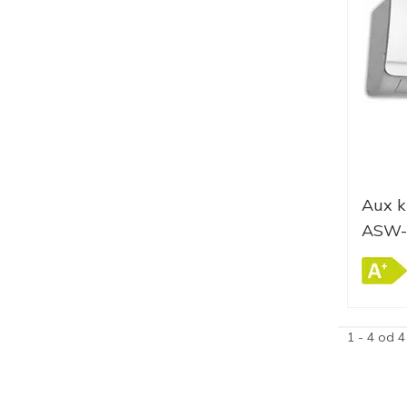
Aux k
ASW-
1 - 4 od 4