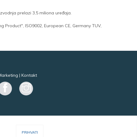
zvodnja prelazi 3,5 miliona uređaja.
aving Product", ISO9002, European CE, Germany TUV,
Marketing
|
Kontakt
Facebook
Instagram
PRIHVATI