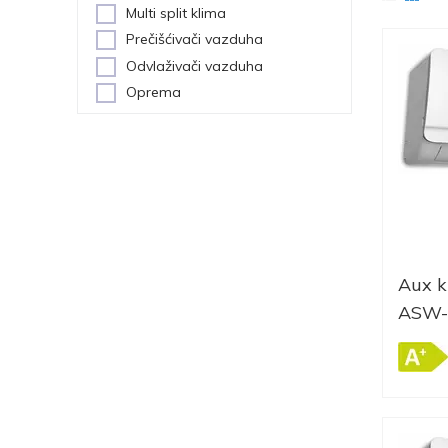
Multi split klima
Prečišćivači vazduha
Odvlaživači vazduha
Oprema
Aux k
ASW-