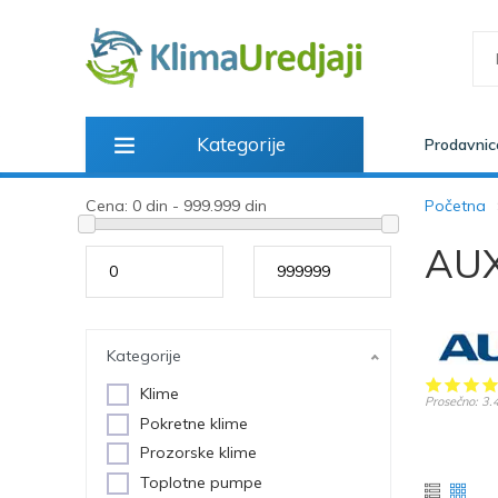
Kategorije
Prodavnic
Cena:
0 din - 999.999 din
Početna
AU
od
do
Kategorije
Klime
Prosečno:
3.
Pokretne klime
Prozorske klime
Toplotne pumpe