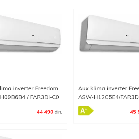
lima inverter Freedom
Aux klima inverter Fr
H09B6B4 / FAR3DI-C0
ASW-H12C5E4/FAR3D
44 490
din.
45 