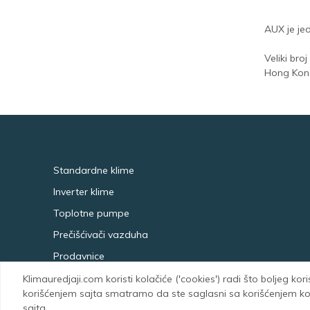
AUX je jed
Veliki br
Hong Kong
Standardne klime
Inverter klime
Toplotne pumpe
Prečišćivači vazduha
Prodavnice
Klimauredjaji.com koristi kolačiće ('cookies') radi što boljeg kor
korišćenjem sajta smatramo da ste saglasni sa korišćenjem kola
sajta.