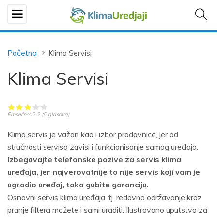
Početna
Klima Servisi
Klima Servisi
Prosečno:
2.2
(
5
glasova)
Klima servis je važan kao i izbor prodavnice, jer od
stručnosti servisa zavisi i funkcionisanje samog uređaja.
Izbegavajte telefonske pozive za servis klima
uređaja, jer najverovatnije to nije servis koji vam je
ugradio uređaj, tako gubite garanciju.
Osnovni servis klima uređaja, tj. redovno održavanje kroz
pranje filtera možete i sami uraditi. Ilustrovano uputstvo za