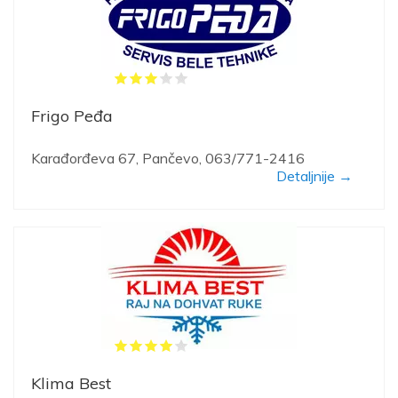
Frigo Peđa
Karađorđeva 67, Pančevo, 063/771-2416
Detaljnije →
Klima Best