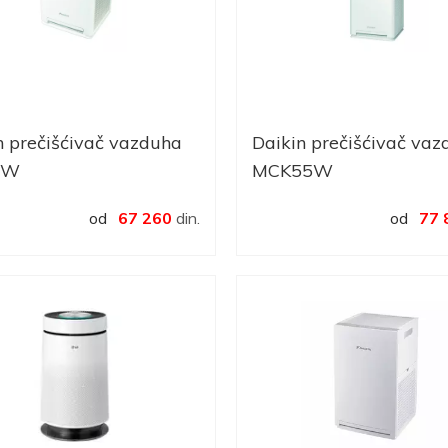
n prečišćivač vazduha
Daikin prečišćivač vaz
5W
MCK55W
od
67 260
din.
od
77 