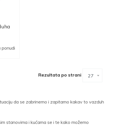
duha
 ponudi
Rezultata po strani
27
 situaciju da se zabrinemo i zapitamo kakav to vazduh
ašim stanovima i kućama se i te kako možemo