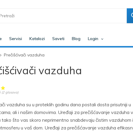
e
Servisi
Katalozi
Saveti
Blog
Login
Prečišćivači vazduha
čišćivači vazduha
5
(
2
glasova)
ači vazduha su u proteklih godinu dana postali dosta prisutniji u
cama, ali i našim domovima. Uređaji za prečišćavanje vazduha v
ju tako što vas skoro neprimentno snabdevaju čistim vazduhom 
 atmosferu u vaš dom. Uređaji za prečišćavanje vazduha efikas