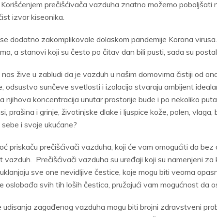
. Korišćenjem prečišćivača vazduha znatno možemo poboljšati nje
čist izvor kiseonika.
 se dodatno zakomplikovale dolaskom pandemije Korona virusa. Veli
ama, a stanovi koji su često po čitav dan bili pusti, sada su postal
nas žive u zabludi da je vazduh u našim domovima čistiji od ono
je, odsustvo sunčeve svetlosti i izolacija stvaraju ambijent idea
 njihova koncentracija unutar prostorije bude i po nekoliko put
usi, prašina i grinje, životinjske dlake i ljuspice kože, polen, vlag
 sebe i svoje ukućane?
ć priskaču prečišćivači vazduha, koji će vam omogućiti da bez ot
st vazduh. Prečišćivači vazduha su uređaji koji su namenjeni za 
uklanjaju sve one nevidljive čestice, koje mogu biti veoma opa
 oslobađa svih tih loših čestica, pružajući vam mogućnost da ost
e udisanja zagađenog vazduha mogu biti brojni zdravstveni pro