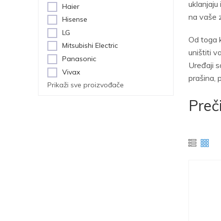
uklanjaju
Haier
na vaše z
Hisense
LG
Od toga k
Mitsubishi Electric
uništiti v
Panasonic
Uređaji 
Vivax
prašina, p
Prikaži sve proizvođače
Preč