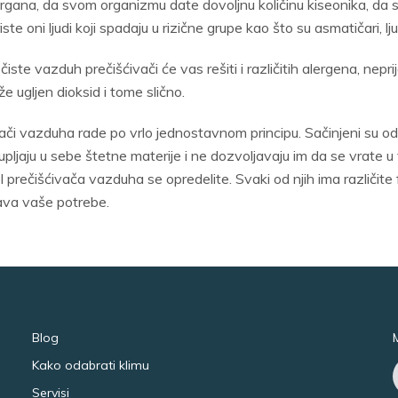
organa, da svom organizmu date dovoljnu količinu kiseonika, da s
ste oni ljudi koji spadaju u rizične grupe kao što su asmatičari, lju
čiste vazduh prečišćivači će vas rešiti i različitih alergena, nep
že ugljen dioksid i tome slično.
či vazduha rade po vrlo jednostavnom principu. Sačinjeni su od venti
kupljaju u sebe štetne materije i ne dozvoljavaju im da se vrate u
l prečišćivača vazduha se opredelite. Svaki od njih ima različite 
ava vaše potrebe.
Blog
Kako odabrati klimu
Servisi