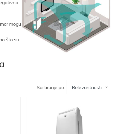
negativno
 umor mogu
o što su:
ja
Sortiranje po:
Relevantnosti