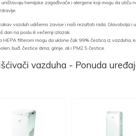
 i uništavaju hemijske zagađivače i alergene koji mogu da utiču 
dravlje.
akav vazduh udišemo zavise i naši rezultati rada. Glavobolja i
aš dan na poslu ili večernji izlazak.
sa HEPA filterom mogu da uklone čak 99% čestica iz vazduha, ka
olen, buđ, čestice dima, grinje, ali i PM2.5 čestice.
išćivači vazduha - Ponuda uređa