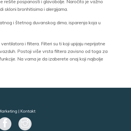
e rešite pospanosti i glavobolje. Naročito je važno
di skloni bronhitisima i alergijama.
rijatnog i štetnog duvanskog dima, isparenja koja u
latora i filtera. Filteri su ti koji upijaju neprijatne
 vazduh. Postoji više vrsta filtera zavisno od toga za
funkcije. Na vama je da izaberete onaj koji najbolje
Marketing
|
Kontakt
Facebook
Instagram