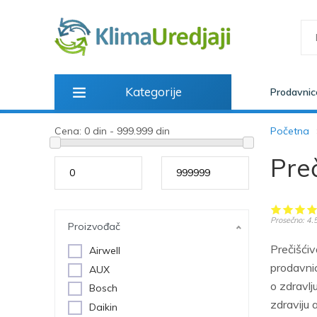
Kategorije
Prodavnic
Cena:
0 din - 999.999 din
Početna
Pre
od
do
Prosečno:
4.
Proizvođač
Prečišćiv
Airwell
prodavni
AUX
o zdravl
Bosch
zdraviju
Daikin