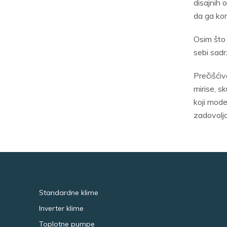
disajnih 
da ga kori
Osim što 
sebi sadr
Prečišćiva
mirise, s
koji mode
zadovolj
Standardne klime
Inverter klime
Toplotne pumpe