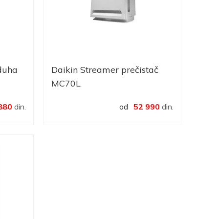
duha
Daikin Streamer prečistač
MC70L
880
din.
od
52 990
din.