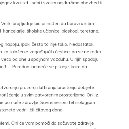
gov kvalitet i sebi i svojim najdražima obezbediti
ki broj ljudi je bio prinuđen da boravi u istim
i kancelarije, školske učionice, bioskopi, teretane.
g napolju. Ipak, često to nije tako. Nedostatak
lan za taloženje zagađujućih čestica, pa se ne retko
a veća od one u spoljnom vazduhu. U njih spadaju
a, buđ... . Prirodno, nameće se pitanje, kako da
varanja prozora i luftiranja prostorija dobijete
korišćenje u svim zatvorenim prostorijama. Oni iz
sne po naše zdravlje. Savremenom tehnologijom
anete vedri i čili čitavog dana.
blemi. Oni će vam pomoći da sačuvate zdravlje