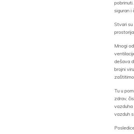
pobrinuti
siguran i 
Stvari su
prostorij
Mnogi od 
ventilaci
dešava da
brojni vir
zaštitimo
Tu u pomo
zdrav, či
vazduha 
vazduh se
Posledic