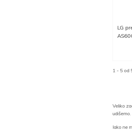
LG pr
AS6
1 - 5 od 
Veliko za
udišemo.
Iako ne m