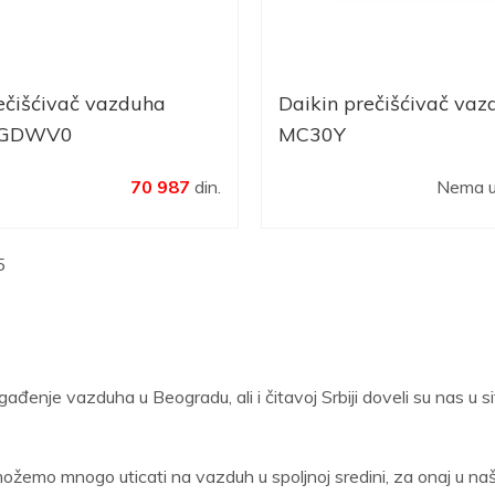
ečišćivač vazduha
Daikin prečišćivač vaz
0GDWV0
MC30Y
70 987
din.
Nema u
5
gađenje vazduha u Beogradu, ali i čitavoj Srbiji doveli su nas u
ožemo mnogo uticati na vazduh u spoljnoj sredini, za onaj u n