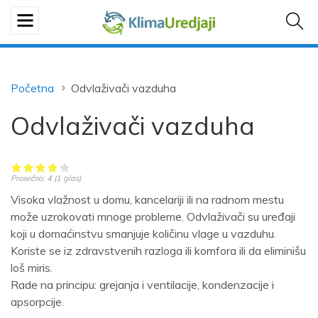
Početna
Odvlaživači vazduha
Odvlaživači vazduha
Prosečno:
4
(
1
glas)
Visoka vlažnost u domu, kancelariji ili na radnom mestu
može uzrokovati mnoge probleme. Odvlaživači su uređaji
koji u domaćinstvu smanjuje količinu vlage u vazduhu.
Koriste se iz zdravstvenih razloga ili komfora ili da eliminišu
loš miris.
Rade na principu: grejanja i ventilacije, kondenzacije i
apsorpcije.