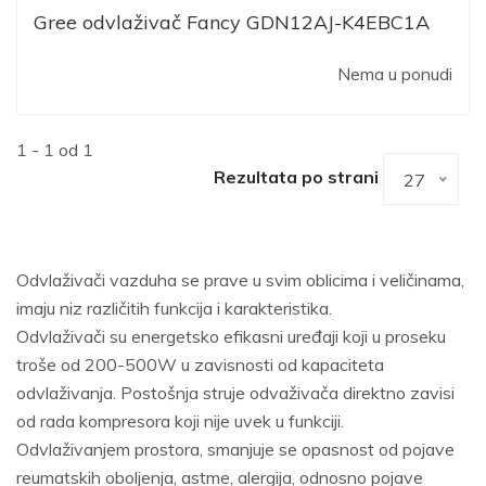
Gree odvlaživač Fancy GDN12AJ-K4EBC1A
Nema u ponudi
1 - 1 od 1
Rezultata po strani
27
Odvlaživači vazduha se prave u svim oblicima i veličinama,
imaju niz različitih funkcija i karakteristika.
Odvlaživači su energetsko efikasni uređaji koji u proseku
troše od 200-500W u zavisnosti od kapaciteta
odvlaživanja. Postošnja struje odvaživača direktno zavisi
od rada kompresora koji nije uvek u funkciji.
Odvlaživanjem prostora, smanjuje se opasnost od pojave
reumatskih oboljenja, astme, alergija, odnosno pojave