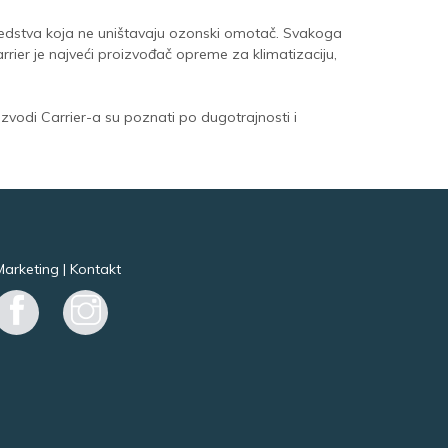
 sredstva koja ne uništavaju ozonski omotač. Svakoga
arrier je najveći proizvođač opreme za klimatizaciju,
izvodi Carrier-a su poznati po dugotrajnosti i
Marketing
|
Kontakt
Facebook
Instagram