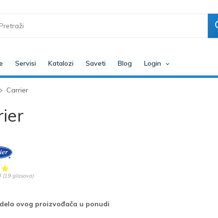
e
Servisi
Katalozi
Saveti
Blog
Login
Carrier
ier
3
(
19
glasova)
ela ovog proizvođača u ponudi