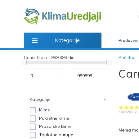
Kategorije
Prodavnic
Cena:
0 din - 999.999 din
Početna
Carr
od
do
Kategorije
Klime
Prosečno:
4.
Pokretne klime
Prozorske klime
Nema mod
Toplotne pumpe