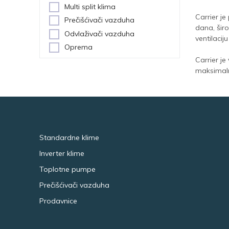
Multi split klima
Carrier je
Prečišćivači vazduha
dana, širo
Odvlaživači vazduha
ventilacij
Oprema
Carrier je
maksimaln
Standardne klime
Inverter klime
Toplotne pumpe
Prečišćivači vazduha
Prodavnice