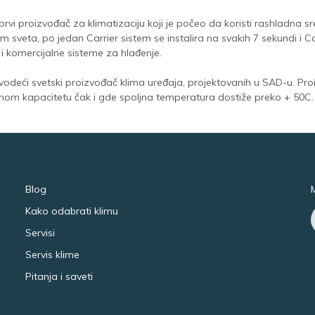
 prvi proizvođač za klimatizaciju koji je počeo da koristi rashladna
m sveta, po jedan Carrier sistem se instalira na svakih 7 sekundi i C
u i komercijalne sisteme za hlađenje.
 vodeći svetski proizvođač klima uređaja, projektovanih u SAD-u. Pro
om kapacitetu čak i gde spoljna temperatura dostiže preko + 50C.
Blog
Kako odabrati klimu
Servisi
Servis klime
Pitanja i saveti