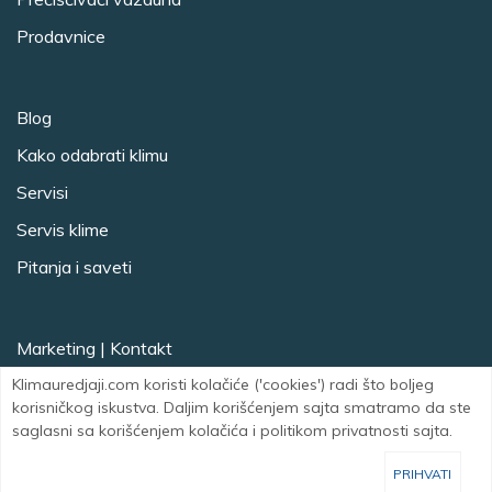
Prodavnice
Blog
Kako odabrati klimu
Servisi
Servis klime
Pitanja i saveti
Marketing
|
Kontakt
Klimauredjaji.com koristi kolačiće ('cookies') radi što boljeg
Facebook
Instagram
korisničkog iskustva. Daljim korišćenjem sajta smatramo da ste
saglasni sa korišćenjem kolačića i politikom privatnosti sajta.
PRIHVATI
Klimauredjaji.com Copyright © 2008-202
5