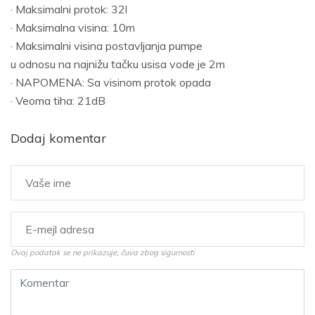
· Maksimalni protok: 32l
· Maksimalna visina: 10m
· Maksimalni visina postavljanja pumpe
u odnosu na najnižu tačku usisa vode je 2m
· NAPOMENA: Sa visinom protok opada
· Veoma tiha: 21dB
Dodaj komentar
Ovaj podatak se ne prikazuje, čuva zbog sigurnosti