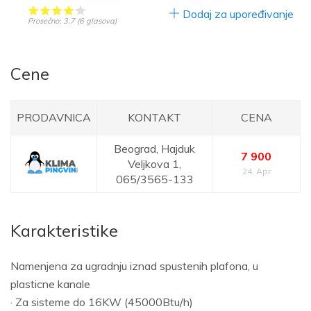
Dodaj za upoređivanje
Prosečno:
3.7
(
6
glasova)
Cene
PRODAVNICA
KONTAKT
CENA
Beograd,
Hajduk
7 900
Veljkova 1,
24. Apr
065/3565-133
Karakteristike
Namenjena za ugradnju iznad spustenih plafona, u
plasticne kanale
· Za sisteme do 16KW (45000Btu/h)