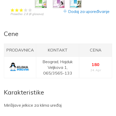
Dodaj za upoređivanje
Prosečno:
2.8
(
8
glasova)
Cene
PRODAVNICA
KONTAKT
CENA
Beograd,
Hajduk
180
Veljkova 1,
24. Apr
065/3565-133
Karakteristike
Mirišljave jelkice za klima uređaj