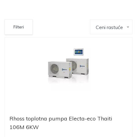
Ceni rastuće
Filteri
Rhoss toplotna pumpa Electa-eco Thaiti
106M 6KW