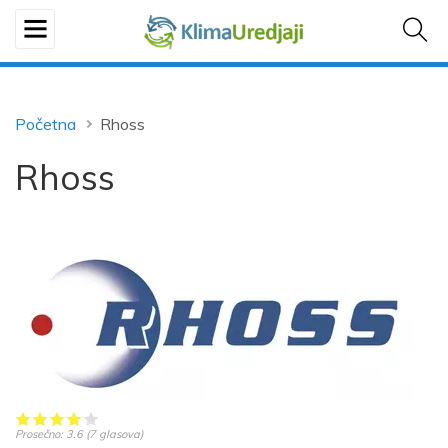
Početna
Rhoss
Rhoss
Prosečno:
3.6
(
7
glasova)