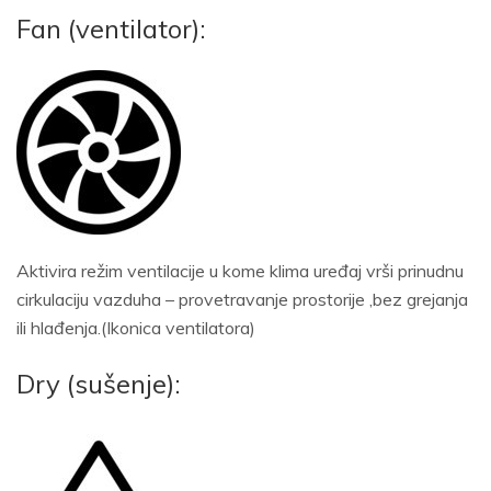
Fan (ventilator):
Aktivira režim ventilacije u kome klima uređaj vrši prinudnu
cirkulaciju vazduha – provetravanje prostorije ,bez grejanja
ili hlađenja.(Ikonica ventilatora)
Dry (sušenje):