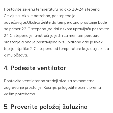
Postavite željenu temperaturu na oko 20-24 stepena
Celzijusa. Ako je potrebno, postepeno je
povećavajte.Ukoliko želite da temperatura prostorije bude
na primer 22 C stepena ,na daljinskom upravljaču postavite
24 C stepena jer unutrašnja jedinica meri temperaturu
prostorije a ona je postavljena blizu plafona gde je uvek
toplije otprilike 2 C stepena od temperature koju daljnski za
klimu očitava.
4. Podesite ventilator
Postavite ventilator na srednji nivo za ravnomerno
zagrevanje prostorije. Kasnije, prilagodite brzinu prema
vašim potrebama.
5. Proverite položaj žaluzina