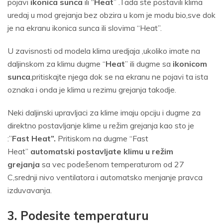
pojavi
ikonica sunca
ili “
Heat
” .Tada ste postavili klima
uredaj u mod grejanja bez obzira u kom je modu bio,sve dok
je na ekranu ikonica sunca ili slovima “Heat”.
U zavisnosti od modela klima uredjaja ,ukoliko imate na
daljinskom za klimu dugme “
Heat
” ili dugme sa
ikonicom
sunca
,pritiskajte njega dok se na ekranu ne pojavi ta ista
oznaka i onda je klima u rezimu grejanja takodje.
Neki daljinski upravljaci za klime imaju opciju i dugme za
direktno postavljanje klime u režim grejanja kao sto je
:”
Fast Heat”.
Pritiskom na dugme “Fast
Heat”
automatski postavljate klimu u režim
grejanja
sa vec podešenom temperaturom od 27
C,srednji nivo ventilatora i automatsko menjanje pravca
izduvavanja.
3. Podesite temperaturu