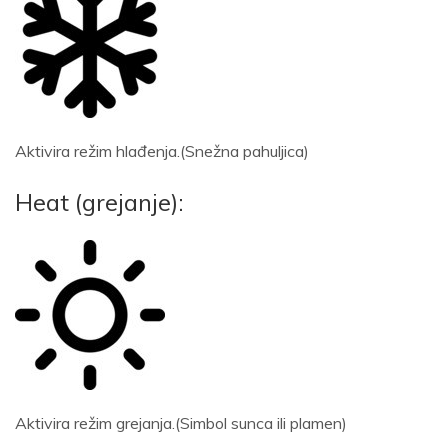
Aktivira režim hlađenja.(Snežna pahuljica)
Heat (grejanje):
Aktivira režim grejanja.(Simbol sunca ili plamen)