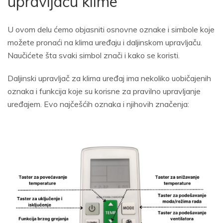
upravljaču klime
U ovom delu ćemo objasniti osnovne oznake i simbole koje
možete pronaći na klima uređaju i daljinskom upravljaču.
Naučićete šta svaki simbol znači i kako se koristi.
Daljinski upravljač za klima uređaj ima nekoliko uobičajenih
oznaka i funkcija koje su korisne za pravilno upravljanje
uređajem. Evo najčešćih oznaka i njihovih značenja: