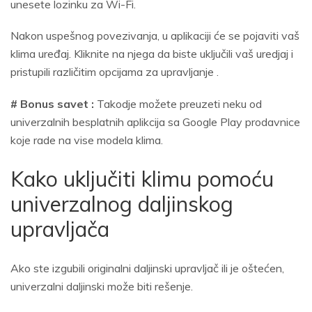
unesete lozinku za Wi-Fi.
Nakon uspešnog povezivanja, u aplikaciji će se pojaviti vaš
klima uređaj. Kliknite na njega da biste uključili vaš uredjaj i
pristupili različitim opcijama za upravljanje .
# Bonus savet :
Takodje možete preuzeti neku od
univerzalnih besplatnih aplikcija sa Google Play prodavnice
koje rade na vise modela klima.
Kako uključiti klimu pomoću
univerzalnog daljinskog
upravljača
Ako ste izgubili originalni daljinski upravljač ili je oštećen,
univerzalni daljinski može biti rešenje.