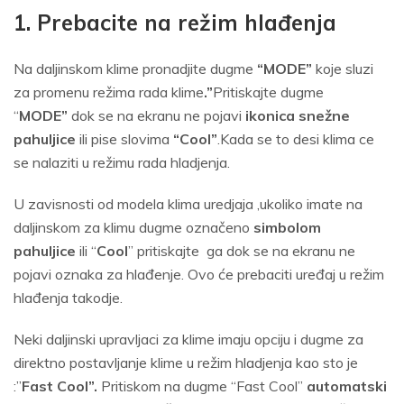
1. Prebacite na režim hlađenja
Na daljinskom klime pronadjite dugme
“MODE”
koje sluzi
za promenu režima rada klime
.”
Pritiskajte dugme
“
MODE”
dok se na ekranu ne pojavi
ikonica snežne
pahuljice
ili pise slovima
“Cool”
.Kada se to desi klima ce
se nalaziti u režimu rada hladjenja.
U zavisnosti od modela klima uredjaja ,ukoliko imate na
daljinskom za klimu dugme označeno
simbolom
pahuljice
ili “
Cool
” pritiskajte ga dok se na ekranu ne
pojavi oznaka za hlađenje. Ovo će prebaciti uređaj u režim
hlađenja takodje.
Neki daljinski upravljaci za klime imaju opciju i dugme za
direktno postavljanje klime u režim hladjenja kao sto je
:”
Fast Cool”.
Pritiskom na dugme “Fast Cool”
automatski