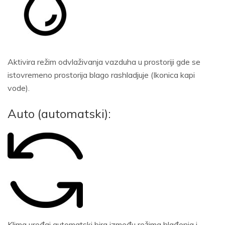
Aktivira režim odvlaživanja vazduha u prostoriji gde se
istovremeno prostorija blago rashladjuje (Ikonica kapi
vode).
Auto (automatski):
Klima uređaj automatski bira između režima hlađenja i