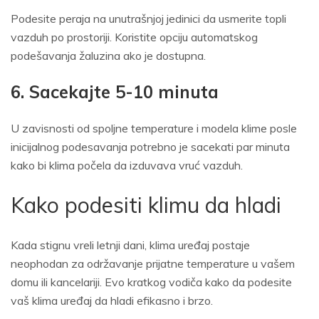
Podesite peraja na unutrašnjoj jedinici da usmerite topli
vazduh po prostoriji. Koristite opciju automatskog
podešavanja žaluzina ako je dostupna.
6. Sacekajte 5-10 minuta
U zavisnosti od spoljne temperature i modela klime posle
inicijalnog podesavanja potrebno je sacekati par minuta
kako bi klima počela da izduvava vruć vazduh.
Kako podesiti klimu da hladi
Kada stignu vreli letnji dani, klima uređaj postaje
neophodan za održavanje prijatne temperature u vašem
domu ili kancelariji. Evo kratkog vodiča kako da podesite
vaš klima uređaj da hladi efikasno i brzo.