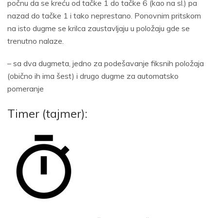
počnu da se kreću od tačke 1 do tačke 6 (kao na sl.) pa
nazad do tačke 1 i tako neprestano. Ponovnim pritskom
na isto dugme se krilca zaustavljaju u položaju gde se
trenutno nalaze.
– sa dva dugmeta, jedno za podešavanje fiksnih položaja
(obično ih ima šest) i drugo dugme za automatsko
pomeranje
Timer (tajmer):