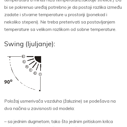
bi se pokrenuo uređaj potrebno je da postoji razlika između
zadate i stvarne temperature u prostoriji (ponekad i
nekoliko stepeni). Ne treba preterivati sa postavljanjem
temperature sa velikom razlikom od sobne temperature.
Swing (ljuljanje):
Položaj usmerivača vazduha (žaluzine) se podešava na
dva načina u zavisnosti od modela:
– sa jednim dugmetom, tako što jednim pritiskom krilca