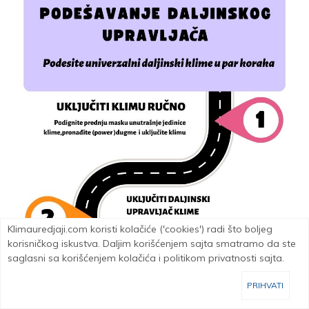
Klimauredjaji.com koristi kolačiće ('cookies') radi što boljeg
korisničkog iskustva. Daljim korišćenjem sajta smatramo da ste
saglasni sa korišćenjem kolačića i politikom privatnosti sajta.
PRIHVATI