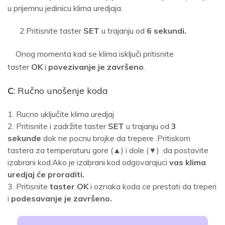
u prijemnu jedinicu klima uredjaja.
2.Pritisnite taster
SET
u trajanju od
6 sekundi.
Onog momenta kad se klima isključi pritisnite
taster
OK
i
povezivanje je završeno
.
C
: Ručno unošenje koda
Rucno uključite klima uredjaj
Pritisnite i zadržite taster
SET
u trajanju od
3
sekunde
dok ne pocnu brojke da trepere .Pritiskom
tastera za temperaturu gore (▲) i dole (▼) da postavite
izabrani kod.Ako je izabrani kod odgovarajuci
vas klima
uredjaj će proraditi.
Pritisnite
taster OK
i oznaka koda ce prestati da treperi
i
podesavanje je završeno.