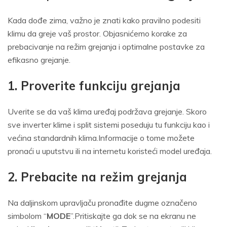
Kada dođe zima, važno je znati kako pravilno podesiti
klimu da greje vaš prostor. Objasnićemo korake za
prebacivanje na režim grejanja i optimalne postavke za
efikasno grejanje.
1. Proverite funkciju grejanja
Uverite se da vaš klima uređaj podržava grejanje. Skoro
sve inverter klime i split sistemi poseduju tu funkciju kao i
većina standardnih klima.Informacije o tome možete
pronaći u uputstvu ili na internetu koristeći model uređaja.
2. Prebacite na režim grejanja
Na daljinskom upravljaču pronađite dugme označeno
simbolom “
MODE
”.Pritiskajte ga dok se na ekranu ne