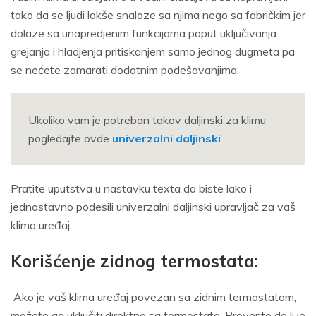
tako da se ljudi lakše snalaze sa njima nego sa fabričkim jer
dolaze sa unapredjenim funkcijama poput uključivanja
grejanja i hladjenja pritiskanjem samo jednog dugmeta pa
se nećete zamarati dodatnim podešavanjima.
Ukoliko vam je potreban takav daljinski za klimu
pogledajte ovde
univerzalni daljinski
Pratite uputstva u nastavku texta da biste lako i
jednostavno podesili univerzalni daljinski upravljač za vaš
klima uređaj.
Korišćenje zidnog termostata:
Ako je vaš klima uređaj povezan sa zidnim termostatom,
možete ga uključiti direktno sa termostata. Proverite da li je