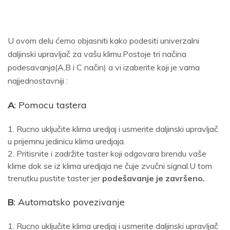
U ovom delu ćemo objasniti kako podesiti univerzalni
daljinski upravljač za vašu klimu.Postoje tri načina
podesavanja(A,B i C način) a vi izaberite koji je vama
najjednostavniji :
A
: Pomocu tastera
Rucno uključite klima uredjaj i usmerite daljinski upravljač
u prijemnu jedinicu klima uredjaja.
Pritisnite i zadržite taster koji odgovara brendu vaše
klime dok se iz klima uredjaja ne čuje zvučni signal.U tom
trenutku pustite taster jer
podešavanje je završeno.
B
: Automatsko povezivanje
Rucno uključite klima uredjaj i usmerite daljinski upravljač