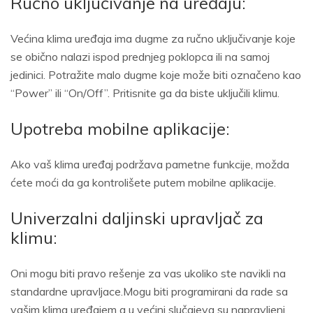
Ručno uključivanje na uređaju:
Većina klima uređaja ima dugme za ručno uključivanje koje
se obično nalazi ispod prednjeg poklopca ili na samoj
jedinici. Potražite malo dugme koje može biti označeno kao
“Power” ili “On/Off”. Pritisnite ga da biste uključili klimu.
Upotreba mobilne aplikacije:
Ako vaš klima uređaj podržava pametne funkcije, možda
ćete moći da ga kontrolišete putem mobilne aplikacije.
Univerzalni daljinski upravljač za
klimu:
Oni mogu biti pravo rešenje za vas ukoliko ste navikli na
standardne upravljace.Mogu biti programirani da rade sa
vašim klima uređajem a u većini slučajeva su napravljeni