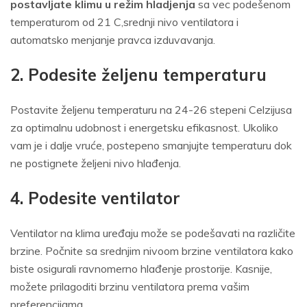
postavljate klimu u režim hladjenja
sa vec podešenom
temperaturom od 21 C,srednji nivo ventilatora i
automatsko menjanje pravca izduvavanja.
2. Podesite željenu temperaturu
Postavite željenu temperaturu na 24-26 stepeni Celzijusa
za optimalnu udobnost i energetsku efikasnost. Ukoliko
vam je i dalje vruće, postepeno smanjujte temperaturu dok
ne postignete željeni nivo hlađenja.
4. Podesite ventilator
Ventilator na klima uređaju može se podešavati na različite
brzine. Počnite sa srednjim nivoom brzine ventilatora kako
biste osigurali ravnomerno hlađenje prostorije. Kasnije,
možete prilagoditi brzinu ventilatora prema vašim
preferencijama.