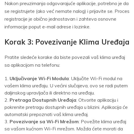
Nakon preuzimanja odgovarajuće aplikacije, potrebno je da
se registrujete (ako već nemate nalog) i prijavite se. Proces
registracije je obično jednostavan i zahteva osnovne
informacije poput e-mail adrese i lozinke.
Korak 3: Povezivanje Klima Uređaja
Pratite sledeće korake da biste povezali vaš klima uređaj
sa aplikacijom na telefonu:
Uključivanje Wi-Fi Modula
: Uključite Wi-Fi modul na
vašem klima uređaju. U većini slučajeva, ovo se radi putem
daljinskog upravljača ili direktno na uređaju.
Pretraga Dostupnih Uređaja
: Otvorite aplikaciju i
pokrenite pretragu dostupnih uređaja u blizini. Aplikacija će
automatski prepoznati vaš klima uređaj.
Povezivanje sa Wi-Fi Mrežom
: Povežite klima uređaj
sa vašom kućnom Wi-Fi mrežom. Možda ćete morati da