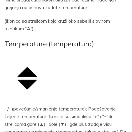
grejanja na osnovu zadate temperature.
(Ikonica sa strelicom koja kruži oko sebe,ili slovnom
oznakom “
A
”)
Temperature (temperatura):
+/- (povećanje/smanjenje temperature): Podešavanje
željene temperature.(Ikonice sa simbolima “
+
” i “
–
” ili
strelicama gore (▲) i dole (▼) , gde plus zadaje visu
temperaturu a minus nizu temperaturu,takodje strelice.) Da