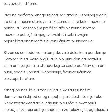
to vazduh udišemo.
Iako ne možemo mnogo uticati na vazduh u spoljnoj sredini,
za onaj u našim stanovima i kućama se i te kako možemo
pobrinuti. Korišćenjem prečišćivača vazduha znatno
možemo poboljšati njegov kvalitet i sebi i svojim
najdražima obezbediti siguran i čist izvor kiseonika.
Stvari su se dodatno zakomplikovale dolaskom pandemije
Korona virusa. Veliki broj ljudi je bio prinuđen da boravi u
istim prostorijama, a stanovi koji su često po čitav dan bili
pusti, sada su postali kancelarije, školske učionice,
bioskopi, teretane.
Mnogi od nas žive u zabludi da je vazduh u našim
domovima čistiji od onog napolju. Ipak, često to nije tako.
Nedostatak ventilacije, odsustvo sunčeve svetlosti i
izolacija stvaraju ambijent idealan za taloženje zagađujućih