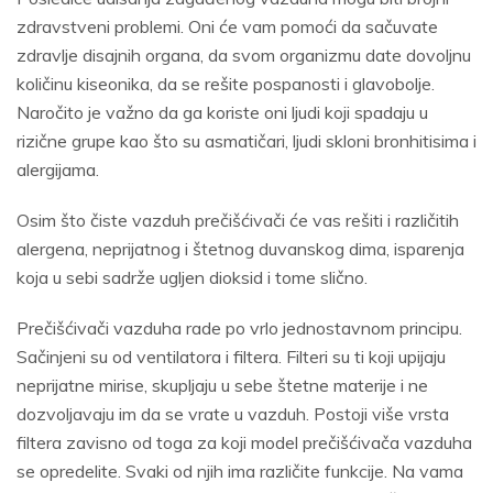
zdravstveni problemi. Oni će vam pomoći da sačuvate
zdravlje disajnih organa, da svom organizmu date dovoljnu
količinu kiseonika, da se rešite pospanosti i glavobolje.
Naročito je važno da ga koriste oni ljudi koji spadaju u
rizične grupe kao što su asmatičari, ljudi skloni bronhitisima i
alergijama.
Osim što čiste vazduh prečišćivači će vas rešiti i različitih
alergena, neprijatnog i štetnog duvanskog dima, isparenja
koja u sebi sadrže ugljen dioksid i tome slično.
Prečišćivači vazduha rade po vrlo jednostavnom principu.
Sačinjeni su od ventilatora i filtera. Filteri su ti koji upijaju
neprijatne mirise, skupljaju u sebe štetne materije i ne
dozvoljavaju im da se vrate u vazduh. Postoji više vrsta
filtera zavisno od toga za koji model prečišćivača vazduha
se opredelite. Svaki od njih ima različite funkcije. Na vama