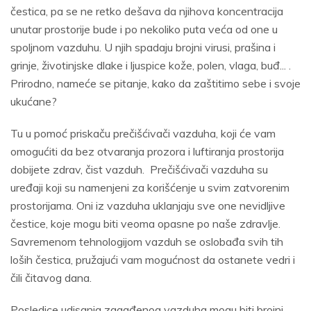
čestica, pa se ne retko dešava da njihova koncentracija
unutar prostorije bude i po nekoliko puta veća od one u
spoljnom vazduhu. U njih spadaju brojni virusi, prašina i
grinje, životinjske dlake i ljuspice kože, polen, vlaga, buđ... .
Prirodno, nameće se pitanje, kako da zaštitimo sebe i svoje
ukućane?
Tu u pomoć priskaču prečišćivači vazduha, koji će vam
omogućiti da bez otvaranja prozora i luftiranja prostorija
dobijete zdrav, čist vazduh. Prečišćivači vazduha su
uređaji koji su namenjeni za korišćenje u svim zatvorenim
prostorijama. Oni iz vazduha uklanjaju sve one nevidljive
čestice, koje mogu biti veoma opasne po naše zdravlje.
Savremenom tehnologijom vazduh se oslobađa svih tih
loših čestica, pružajući vam mogućnost da ostanete vedri i
čili čitavog dana.
Posledice udisanja zagađenog vazduha mogu biti brojni