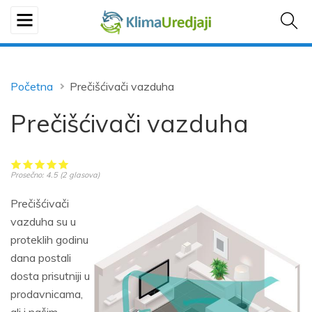
Početna
Prečišćivači vazduha
Prečišćivači vazduha
Prosečno:
4.5
(
2
glasova)
Prečišćivači
vazduha su u
proteklih godinu
dana postali
dosta prisutniji u
prodavnicama,