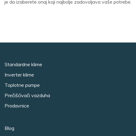
je da izaberete onaj koji najbolje zadovoljava vaše potrebe.
Standardne klime
Inverter klime
Toplotne pumpe
Prečišćivači vazduha
Prodavnice
Blog