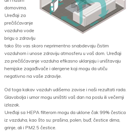
ali i našim
domovima.
Uređaji za
prečišćavanje
vazduha vode
brigu o zdravlju
tako što vas skoro neprimentno snabdevaju čistim
vazduhom i unose zdraviju atmosferu u vaš dom. Uređaji
za prečišćavanje vazduha efikasno uklanjaju i uništavaju
hemijske zagađivače i alergene koji mogu da utiču
negativno na vaše zdravlje.
Od toga kakav vazduh udišemo zavise i naši rezultati rada.
Glavobolja i umor mogu uništiti vaš dan na poslu ili večernji
izlazak.
Uređaji sa HEPA filterom mogu da uklone čak 99% čestica
iz vazduha, kao što su: prašina, polen, buđ, čestice dima,
grinje, ali i PM2.5 čestice.