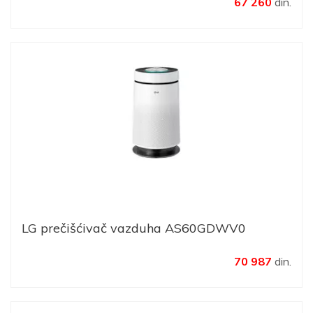
67 260
din.
LG prečišćivač vazduha AS60GDWV0
70 987
din.