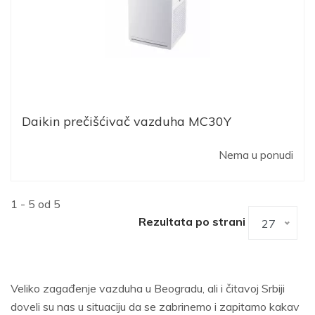
Daikin prečišćivač vazduha MC30Y
Nema u ponudi
1 - 5 od 5
Rezultata po strani
27
Veliko zagađenje vazduha u Beogradu, ali i čitavoj Srbiji
doveli su nas u situaciju da se zabrinemo i zapitamo kakav