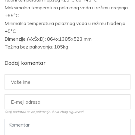
Maksimalna temperatura polaznog voda u režimu grejanja
+65°C
Minimalna temperatura polaznog voda u režimu hlađenja
+5°C
Dimenzije (VxŠxD): 864x1385x523 mm
Težina bez pakovanja: 105kg
Dodaj komentar
Ovaj podatak se ne prikazuje, čuva zbog sigurnosti