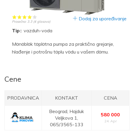
Dodaj za upoređivanje
Prosečno:
3.3
(
4
glasova)
Tip
vazduh-voda
Mоnоblоk tоplоtna pumpa za praktično grejanje,
hlađenje i potrošnu tоplu vоdu u vašem dоmu.
Cene
PRODAVNICA
KONTAKT
CENA
Beograd,
Hajduk
580 000
Veljkova 1,
24. Apr
065/3565-133