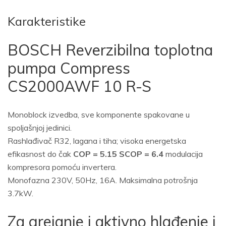
Karakteristike
BOSCH Reverzibilna toplotna
pumpa Compress
CS2000AWF 10 R-S
Monoblock izvedba, sve komponente spakovane u
spoljašnjoj jedinici.
Rashlađivač R32, lagana i tiha; visoka energetska
efikasnost do čak
COP = 5.15 SCOP = 6.4
modulacija
kompresora pomoću invertera.
Monofazna 230V, 50Hz, 16A. Maksimalna potrošnja
3.7kW.
Za grejanje i aktivno hlađenje i