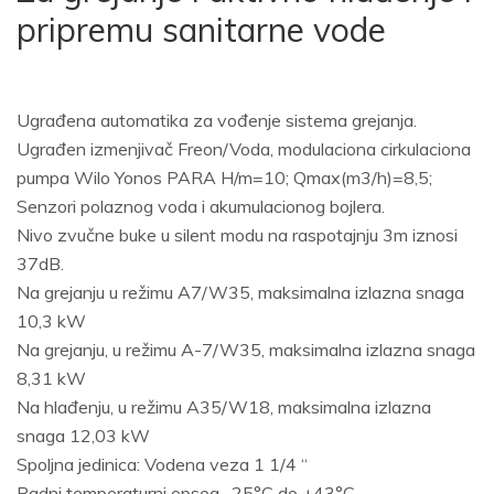
pripremu sanitarne vode
Ugrađena automatika za vođenje sistema grejanja.
Ugrađen izmenjivač Freon/Voda, modulaciona cirkulaciona
pumpa Wilo Yonos PARA H/m=10; Qmax(m3/h)=8,5;
Senzori polaznog voda i akumulacionog bojlera.
Nivo zvučne buke u silent modu na raspotajnju 3m iznosi
37dB.
Na grejanju u režimu A7/W35, maksimalna izlazna snaga
10,3 kW
Na grejanju, u režimu A-7/W35, maksimalna izlazna snaga
8,31 kW
Na hlađenju, u režimu A35/W18, maksimalna izlazna
snaga 12,03 kW
Spoljna jedinica: Vodena veza 1 1/4 “
Radni temperaturni opseg -25°C do +43°C