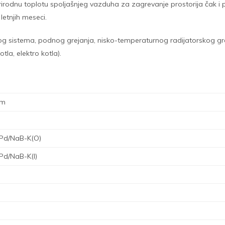
i prirodnu toplotu spoljašnjeg vazduha za zagrevanje prostorija ča
letnjih meseci.
sistema, podnog grejanja, nisko-temperaturnog radijatorskog greja
tla, elektro kotla).
em
Pd/NaB-K(O)
d/NaB-K(I)