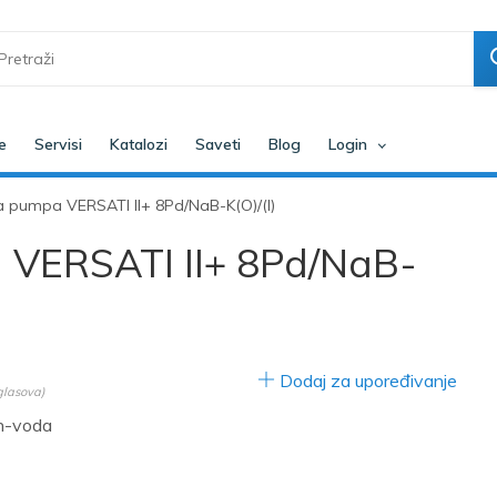
e
Servisi
Katalozi
Saveti
Blog
Login
a pumpa VERSATI II+ 8Pd/NaB-K(O)/(I)
 VERSATI II+ 8Pd/NaB-
Dodaj za upoređivanje
lasova)
h-voda