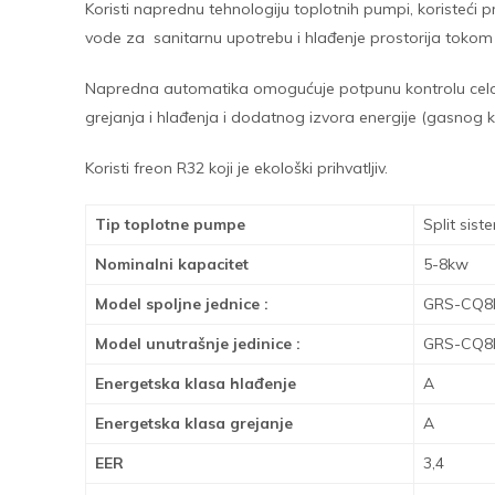
Koristi naprednu tehnologiju toplotnih pumpi, koristeć
vode za sanitarnu upotrebu i hlađenje prostorija tokom 
Napredna automatika omogućuje potpunu kontrolu celog 
grejanja i hlađenja i dodatnog izvora energije (gasnog ko
Koristi freon R32 koji je ekološki prihvatljiv.
Tip toplotne pumpe
Split sist
Nominalni kapacitet
5-8kw
Model spoljne jednice :
GRS-CQ8
Model unutrašnje jedinice :
GRS-CQ8P
Energetska klasa hlađenje
A
Energetska klasa grejanje
A
EER
3,4