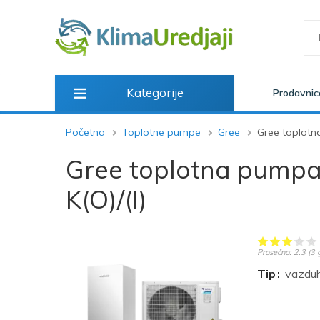
Kategorije
Prodavnic
Početna
Toplotne pumpe
Gree
Gree toplotn
Gree toplotna pumpa
K(O)/(I)
Prosečno:
2.3
(
3
g
Tip
vazdu