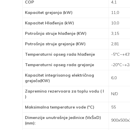
COP
4,1
Kapacitet grejanja (kW)
11,0
Kapacitet Hlađenja (kW)
10,0
Potrošnja struje hlađenje (KW)
3,15
Potrošnja struje grejanje (KW)
2,81
Temperaturni opseg rada hlađenje
-5°C~+43
Temperaturni opseg rada grejanje
-20°C~+2
Kapacitet integrisanog električnog
6,0
grejača(KW)
Zapremina rezervoara za toplu vodu ( l
N/D
)
Maksimalna temperature vode (°C)
55
Dimenzije unutrašnje jedinice (VxŠxD)
900x500x
(mm):