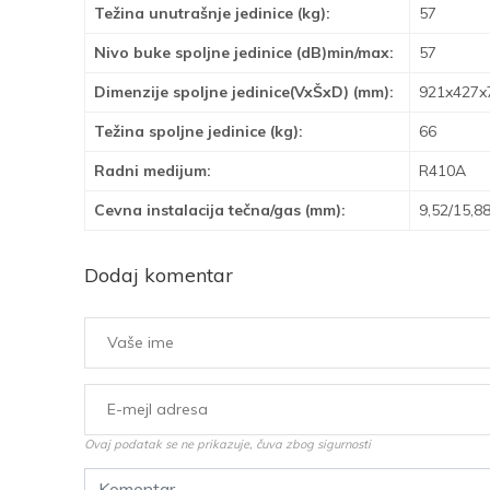
Težina unutrašnje jedinice (kg):
57
Nivo buke spoljne jedinice (dB)min/max:
57
Dimenzije spoljne jedinice(VxŠxD) (mm):
921x427x
Težina spoljne jedinice (kg):
66
Radni medijum:
R410A
Cevna instalacija tečna/gas (mm):
9,52/15,8
Dodaj komentar
Ovaj podatak se ne prikazuje, čuva zbog sigurnosti