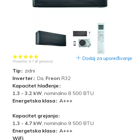
Dodaj za upoređivanje
Prosečno:
4.7
(
6
glasova)
Tip
zidni
Inverter
Da,
Freon
R32
Kapacitet hlađenje
1.3 - 3.2 kW
, nominalno 8 500 BTU
Energetska klasa
A+++
Kapacitet grejanja
1.3 - 4.7 kW
, nominalno 9 500 BTU
Energetska klasa
A+++
WiFi