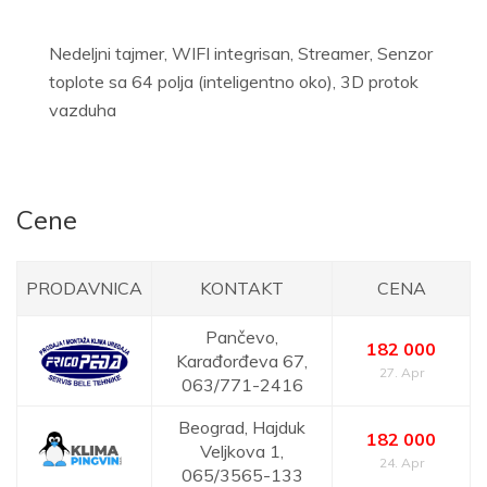
Nedeljni tajmer, WIFI integrisan, Streamer, Senzor
toplote sa 64 polja (inteligentno oko), 3D protok
vazduha
Cene
PRODAVNICA
KONTAKT
CENA
Pančevo,
182 000
Karađorđeva 67,
27. Apr
063/771-2416
Beograd,
Hajduk
182 000
Veljkova 1,
24. Apr
065/3565-133