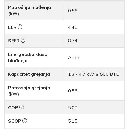
Potrošnja hlađenja
0.56
(kW)
EER
4.46
SEER
8.74
Energetska klasa
A+++
hlađenja
Kapacitet grejanja
1.3 - 4.7 kW, 9 500 BTU
Potrošnja grejanja
0.56
(kW)
COP
5.00
SCOP
5.15