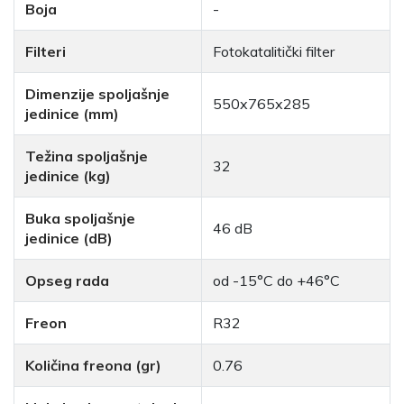
Boja
-
Filteri
Fotokatalitički filter
Dimenzije spoljašnje
550x765x285
jedinice (mm)
Težina spoljašnje
32
jedinice (kg)
Buka spoljašnje
46 dB
jedinice (dB)
Opseg rada
od -15°C do +46°C
Freon
R32
Količina freona (gr)
0.76