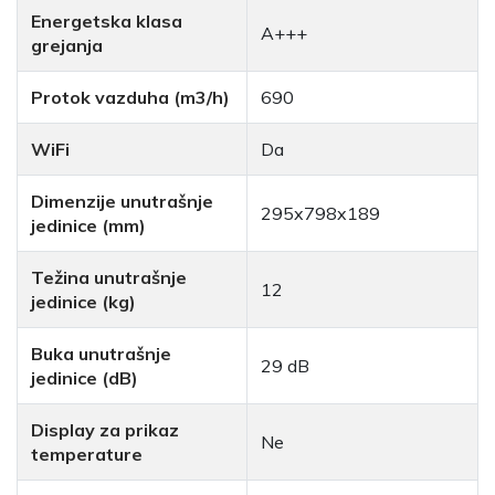
Energetska klasa
A+++
grejanja
Protok vazduha (m3/h)
690
WiFi
Da
Dimenzije unutrašnje
295x798x189
jedinice (mm)
Težina unutrašnje
12
jedinice (kg)
Buka unutrašnje
29 dB
jedinice (dB)
Display za prikaz
Ne
temperature