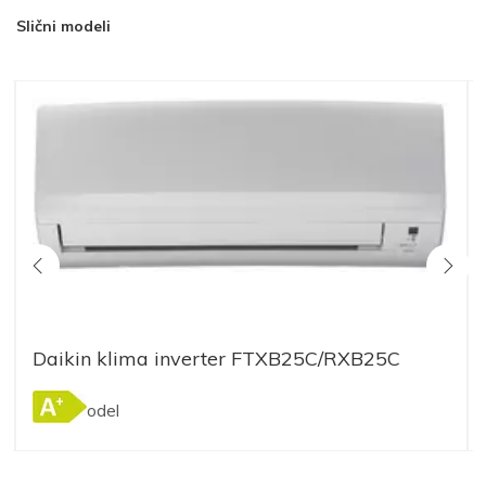
Slični modeli
Daikin klima inverter FTXB25C/RXB25C
Stari model