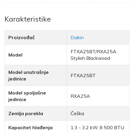
Karakteristike
Proizvođač
Daikin
FTXA25BT/RXA25A
Model
Stylish Blackwood
Model unutrašnje
FTXA25BT
jedinice
Model spoljašne
RXA25A
jedinice
Zemlja porekla
Češka
Kapacitet hlađenja
1.3 - 3.2 kW, 8 500 BTU