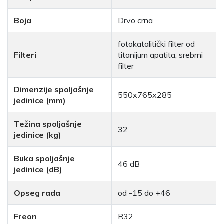
Boja
Drvo crna
fotokatalitički filter od
Filteri
titanijum apatita, srebrni
filter
Dimenzije spoljašnje
550x765x285
jedinice (mm)
Težina spoljašnje
32
jedinice (kg)
Buka spoljašnje
46 dB
jedinice (dB)
Opseg rada
od -15 do +46
Freon
R32