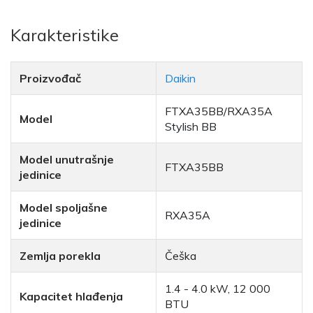
Karakteristike
Proizvođač
Daikin
FTXA35BB/RXA35A
Model
Stylish BB
Model unutrašnje
FTXA35BB
jedinice
Model spoljašne
RXA35A
jedinice
Zemlja porekla
Češka
1.4 - 4.0 kW, 12 000
Kapacitet hlađenja
BTU