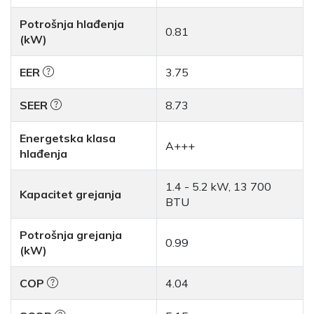
Potrošnja hlađenja
0.81
(kW)
EER
3.75
SEER
8.73
Energetska klasa
A+++
hlađenja
1.4 - 5.2 kW, 13 700
Kapacitet grejanja
BTU
Potrošnja grejanja
0.99
(kW)
COP
4.04