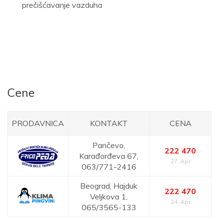
prečišćavanje vazduha
Cene
PRODAVNICA
KONTAKT
CENA
Pančevo,
222 470
Karađorđeva 67,
27. Apr
063/771-2416
Beograd,
Hajduk
222 470
Veljkova 1,
24. Apr
065/3565-133