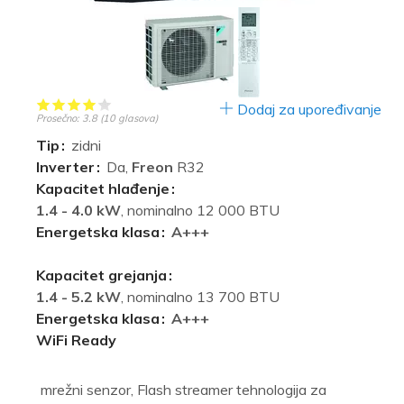
Dodaj za upoređivanje
Prosečno:
3.8
(
10
glasova)
Tip
zidni
Inverter
Da,
Freon
R32
Kapacitet hlađenje
1.4 - 4.0 kW
, nominalno 12 000 BTU
Energetska klasa
A+++
Kapacitet grejanja
1.4 - 5.2 kW
, nominalno 13 700 BTU
Energetska klasa
A+++
WiFi Ready
mrežni senzor, Flash streamer tehnologija za