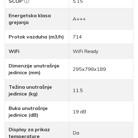
SCOP
5.15
Energetska klasa
A+++
grejanja
Protok vazduha (m3/h)
714
WiFi
WiFi Ready
Dimenzije unutrašnje
295x798x189
jedinice (mm)
Težina unutrašnje
11.5
jedinice (kg)
Buka unutrašnje
19 dB
jedinice (dB)
Display za prikaz
Da
temperature