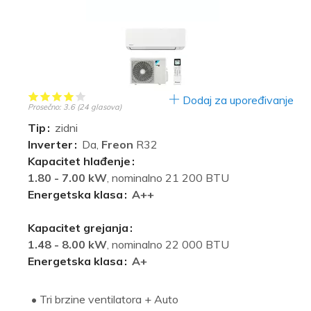
Dodaj za upoređivanje
Prosečno:
3.6
(
24
glasova)
Tip
zidni
Inverter
Da,
Freon
R32
Kapacitet hlađenje
1.80 - 7.00 kW
, nominalno 21 200 BTU
Energetska klasa
A++
Kapacitet grejanja
1.48 - 8.00 kW
, nominalno 22 000 BTU
Energetska klasa
A+
• Tri brzine ventilatora + Auto