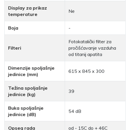
Display za prikaz
Ne
temperature
Boja
-
Fotokatalički filter za
Filteri
pročišćavanje vazduha
od titanij apatita
Dimenzije spoljašnje
615 x 845 x 300
jedinice (mm)
Težina spoljašnje
39
jedinice (kg)
Buka spoljašnje
54 dB
jedinice (dB)
Opseg rada
od - 15C do + 46C