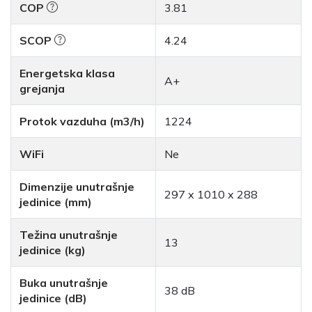
COP
3.81
SCOP
4.24
Energetska klasa
A+
grejanja
Protok vazduha (m3/h)
1224
WiFi
Ne
Dimenzije unutrašnje
297 x 1010 x 288
jedinice (mm)
Težina unutrašnje
13
jedinice (kg)
Buka unutrašnje
38 dB
jedinice (dB)