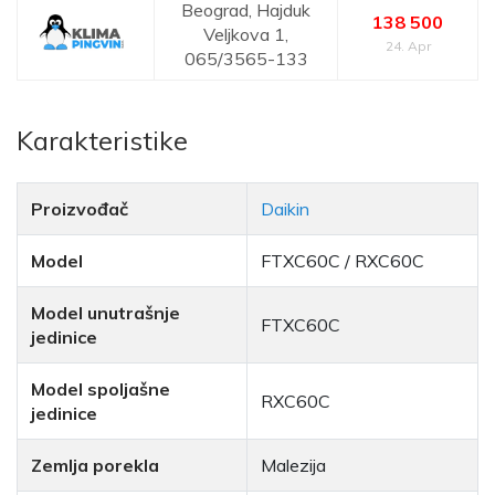
Beograd,
Hajduk
138 500
Veljkova 1,
24. Apr
065/3565-133
Karakteristike
Proizvođač
Daikin
Model
FTXC60C / RXC60C
Model unutrašnje
FTXC60C
jedinice
Model spoljašne
RXC60C
jedinice
Zemlja porekla
Malezija