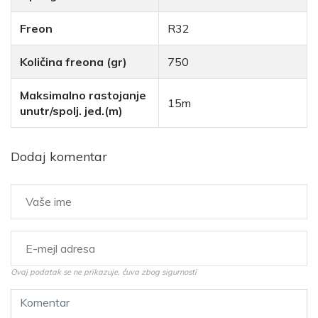
Freon
R32
Količina freona (gr)
750
Maksimalno rastojanje
15m
unutr/spolj. jed.(m)
Dodaj komentar
Ovaj podatak se ne prikazuje, čuva zbog sigurnosti