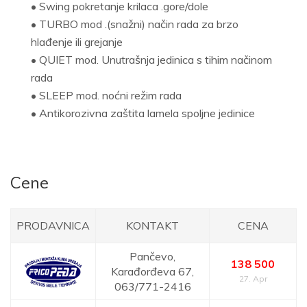
• Swing pokretanje krilaca .gore/dole
• TURBO mod .(snažni) način rada za brzo
hlađenje ili grejanje
• QUIET mod. Unutrašnja jedinica s tihim načinom
rada
• SLEEP mod. noćni režim rada
• Antikorozivna zaštita lamela spoljne jedinice
Cene
PRODAVNICA
KONTAKT
CENA
Pančevo,
138 500
Karađorđeva 67,
27. Apr
063/771-2416