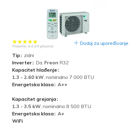
Dodaj za upoređivanje
Prosečno:
4.4
(
14
glasova)
Tip
zidni
Inverter
Da,
Freon
R32
Kapacitet hlađenje
1.3 - 2.60 kW
, nominalno 7 000 BTU
Energetska klasa
A++
Kapacitet grejanja
1.3 - 3.5 kW
, nominalno 8 500 BTU
Energetska klasa
A+
WiFi