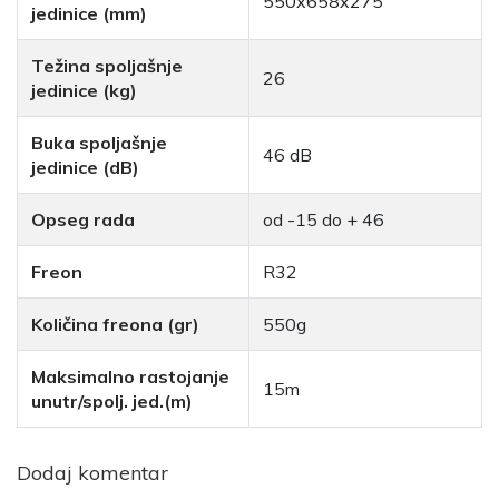
550x658x275
jedinice (mm)
Težina spoljašnje
26
jedinice (kg)
Buka spoljašnje
46 dB
jedinice (dB)
Opseg rada
od -15 do + 46
Freon
R32
Količina freona (gr)
550g
Maksimalno rastojanje
15m
unutr/spolj. jed.(m)
Dodaj komentar