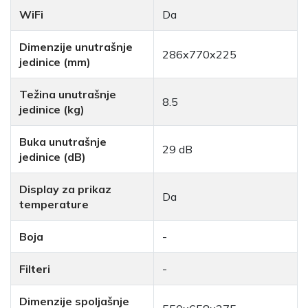
WiFi
Da
Dimenzije unutrašnje
286x770x225
jedinice (mm)
Težina unutrašnje
8.5
jedinice (kg)
Buka unutrašnje
29 dB
jedinice (dB)
Display za prikaz
Da
temperature
Boja
-
Filteri
-
Dimenzije spoljašnje