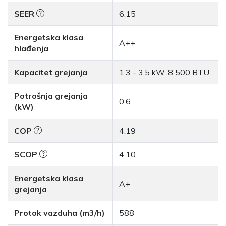
SEER
6.15
Energetska klasa
A++
hlađenja
Kapacitet grejanja
1.3 - 3.5 kW, 8 500 BTU
Potrošnja grejanja
0.6
(kW)
COP
4.19
SCOP
4.10
Energetska klasa
A+
grejanja
Protok vazduha (m3/h)
588