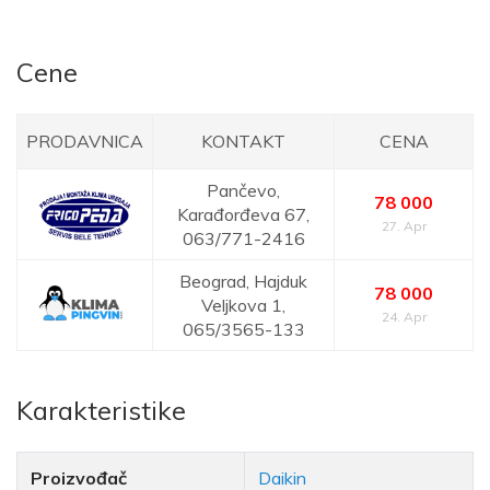
Cene
PRODAVNICA
KONTAKT
CENA
Pančevo,
78 000
Karađorđeva 67,
27. Apr
063/771-2416
Beograd,
Hajduk
78 000
Veljkova 1,
24. Apr
065/3565-133
Karakteristike
Proizvođač
Daikin