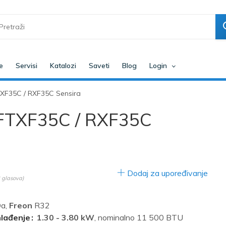
e
Servisi
Katalozi
Saveti
Blog
Login
FTXF35C / RXF35C Sensira
r FTXF35C / RXF35C
Dodaj za upoređivanje
glasova)
a,
Freon
R32
hlađenje
1.30 - 3.80 kW
, nominalno 11 500 BTU