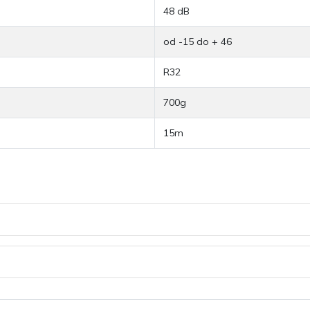
48 dB
od -15 do + 46
R32
700g
15m