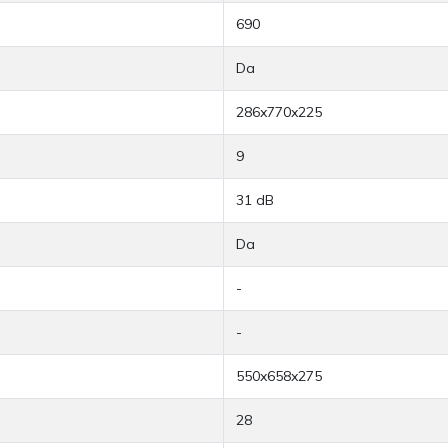
690
Da
286x770x225
9
31 dB
Da
-
-
550x658x275
28