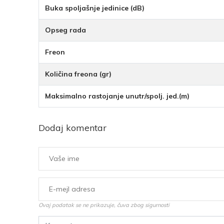
Buka spoljašnje jedinice (dB)
Opseg rada
Freon
Količina freona (gr)
Maksimalno rastojanje unutr/spolj. jed.(m)
Dodaj komentar
Ovaj podatak se ne prikazuje, čuva zbog sigurnosti