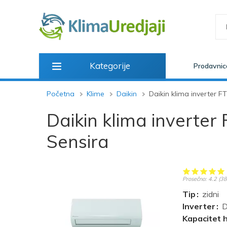
Kategorije
Prodavnic
Početna
Klime
Daikin
Daikin klima inverter 
Daikin klima inverte
Sensira
Prosečno:
4.2
(
38
Tip
zidni
Inverter
D
Kapacitet 