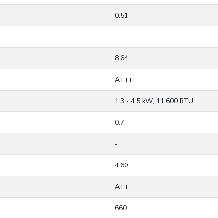
0.51
-
8.64
A+++
1.3 - 4.5 kW, 11 600 BTU
0.7
-
4.60
A++
660