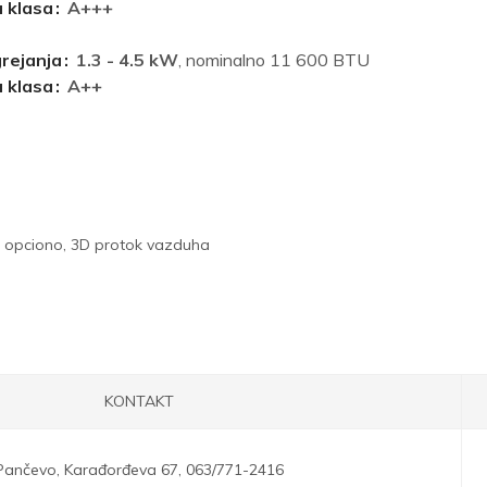
 klasa
A+++
grejanja
1.3 - 4.5 kW
, nominalno 11 600 BTU
 klasa
A++
FI opciono, 3D protok vazduha
KONTAKT
Pančevo,
Karađorđeva 67,
063/771-2416