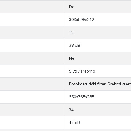
Da
303x998x212
12
38 dB
Ne
Siva / srebrna
Fotokatalitički filter, Srebrni aler
550x765x285
34
47 dB