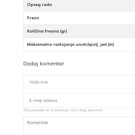
Opseg rada
Freon
Količina freona (gr)
Maksimalno rastojanje unutr/spolj. jed.(m)
Dodaj komentar
Ovaj podatak se ne prikazuje, čuva zbog sigurnosti