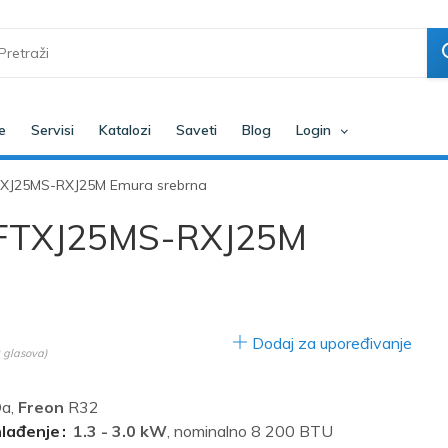
e
Servisi
Katalozi
Saveti
Blog
Login
 FTXJ25MS-RXJ25M Emura srebrna
er FTXJ25MS-RXJ25M
Dodaj za upoređivanje
glasova)
a,
Freon
R32
hlađenje
1.3 - 3.0 kW
, nominalno 8 200 BTU