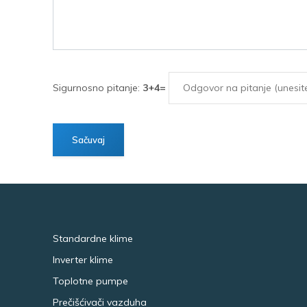
Sigurnosno pitanje:
3+4=
Standardne klime
Inverter klime
Toplotne pumpe
Prečišćivači vazduha