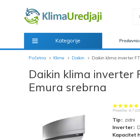
Kategorije
Prodavnic
Početna
Klime
Daikin
Daikin klima inverter
Daikin klima invert
Emura srebrna
Prosečno:
4.7
(
10
Tip
zidni
Inverter
D
Kapacitet 