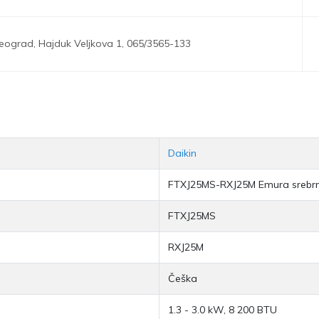
eograd,
Hajduk Veljkova 1,
065/3565-133
Daikin
FTXJ25MS-RXJ25M Emura srebr
FTXJ25MS
RXJ25M
Češka
1.3 - 3.0 kW, 8 200 BTU