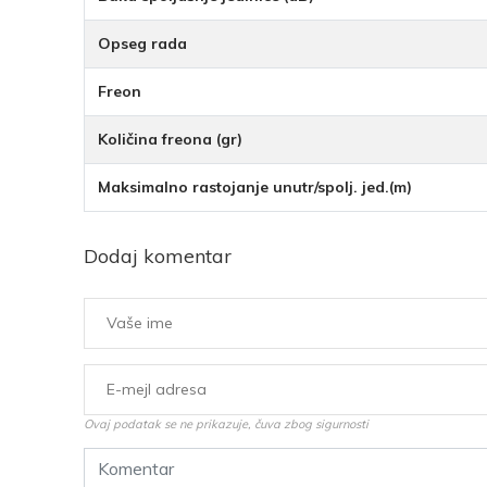
Opseg rada
Freon
Količina freona (gr)
Maksimalno rastojanje unutr/spolj. jed.(m)
Dodaj komentar
Ovaj podatak se ne prikazuje, čuva zbog sigurnosti