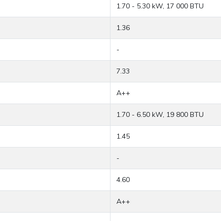
1.70 - 5.30 kW, 17 000 BTU
1.36
-
7.33
A++
1.70 - 6.50 kW, 19 800 BTU
1.45
-
4.60
A++