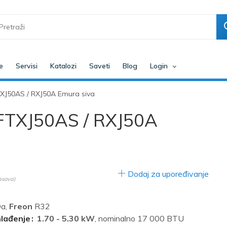
e
Servisi
Katalozi
Saveti
Blog
Login
FTXJ50AS / RXJ50A Emura siva
r FTXJ50AS / RXJ50A
Dodaj za upoređivanje
asova)
a,
Freon
R32
hlađenje
1.70 - 5.30 kW
, nominalno 17 000 BTU