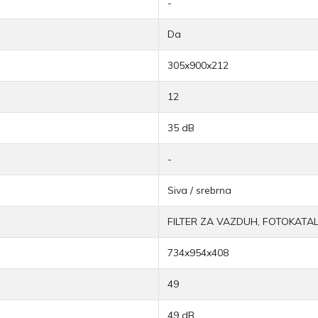
-
Da
305x900x212
12
35 dB
-
Siva / srebrna
FILTER ZA VAZDUH, FOTOKATALI
734x954x408
49
49 dB