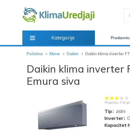
Kategorije
Prodavnic
Početna
Klime
Daikin
Daikin klima inverter 
Daikin klima inverte
Emura siva
Prosečno:
3
(
6
gl
Tip
zidni
Inverter
D
Kapacitet 