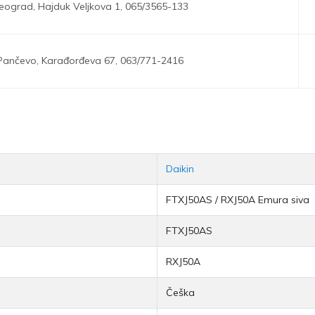
eograd,
Hajduk Veljkova 1,
065/3565-133
Pančevo,
Karađorđeva 67,
063/771-2416
Daikin
FTXJ50AS / RXJ50A Emura siva
FTXJ50AS
RXJ50A
Češka