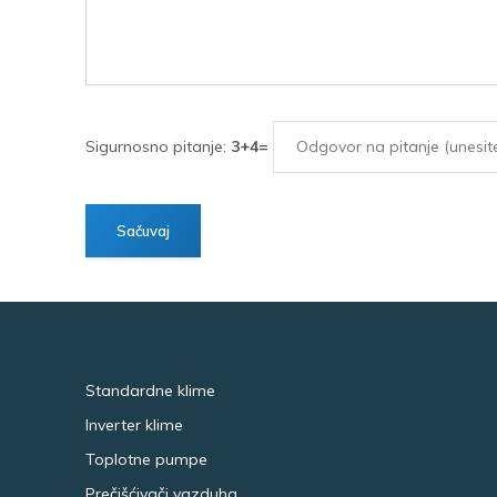
Sigurnosno pitanje:
3+4=
Standardne klime
Inverter klime
Toplotne pumpe
Prečišćivači vazduha