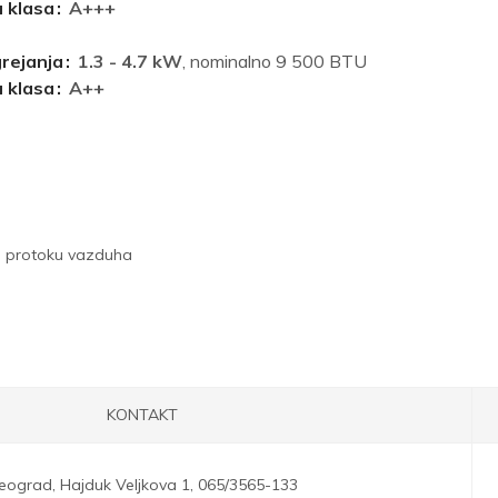
 klasa
A+++
grejanja
1.3 - 4.7 kW
, nominalno 9 500 BTU
 klasa
A++
3D protoku vazduha
KONTAKT
eograd,
Hajduk Veljkova 1,
065/3565-133