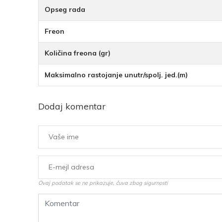
Opseg rada
Freon
Količina freona (gr)
Maksimalno rastojanje unutr/spolj. jed.(m)
Dodaj komentar
Ovaj podatak se ne prikazuje, čuva zbog sigurnosti