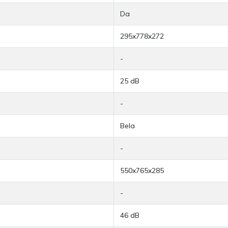
Da
295x778x272
-
25 dB
-
Bela
-
550x765x285
-
46 dB