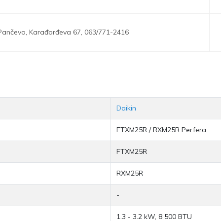
Pančevo,
Karađorđeva 67,
063/771-2416
Daikin
FTXM25R / RXM25R Perfera
FTXM25R
RXM25R
-
1.3 - 3.2 kW, 8 500 BTU