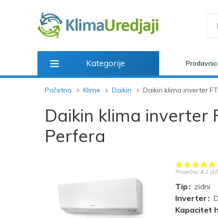
Kategorije
Prodavnic
Početna
Klime
Daikin
Daikin klima inverter 
Daikin klima invert
Perfera
Prosečno:
4.1
(
10
Tip
zidni
Inverter
D
Kapacitet 