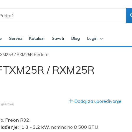
e
Servisi
Katalozi
Saveti
Blog
Login
FTXM25R / RXM25R Perfera
er FTXM25R / RXM25R
Dodaj za upoređivanje
glasova)
a,
Freon
R32
hlađenje
1.3 - 3.2 kW
, nominalno 8 500 BTU