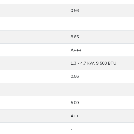
0.56
-
8.65
A+++
1.3 - 4.7 kW, 9 500 BTU
0.56
-
5.00
A++
-