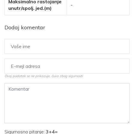
Maksimalno rastojanje
-
unutr/spolj. jed.(m)
Dodaj komentar
Ovaj podatak se ne prikazuje, čuva zbog sigurnosti
Sigurnosno pitanje:
3+4=