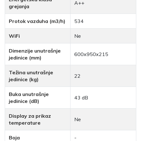
A++
grejanja
Protok vazduha (m3/h)
534
WiFi
Ne
Dimenzije unutrašnje
600x950x215
jedinice (mm)
Težina unutrašnje
22
jedinice (kg)
Buka unutrašnje
43 dB
jedinice (dB)
Display za prikaz
Ne
temperature
Boja
-