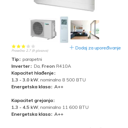
Dodaj za upoređivanje
Prosečno:
2.7
(
9
glasova)
Tip
parapetni
Inverter
Da,
Freon
R410A
Kapacitet hlađenje
1.3 - 3.0 kW
, nominalno 8 500 BTU
Energetska klasa
A++
Kapacitet grejanja
1.3 - 4.5 kW
, nominalno 11 600 BTU
Energetska klasa
A++