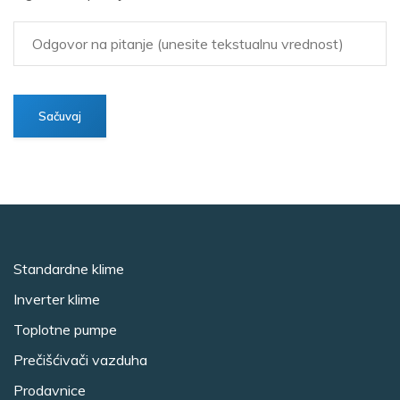
Standardne klime
Inverter klime
Toplotne pumpe
Prečišćivači vazduha
Prodavnice