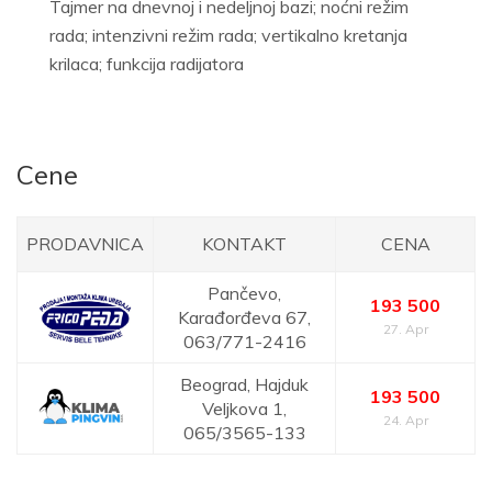
Tajmer na dnevnoj i nedeljnoj bazi; noćni režim
rada; intenzivni režim rada; vertikalno kretanja
krilaca; funkcija radijatora
Cene
PRODAVNICA
KONTAKT
CENA
Pančevo,
193 500
Karađorđeva 67,
27. Apr
063/771-2416
Beograd,
Hajduk
193 500
Veljkova 1,
24. Apr
065/3565-133