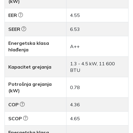
(kW)
EER
4.55
SEER
6.53
Energetska klasa
A++
hlađenja
1.3 - 4.5 kW, 11 600
Kapacitet grejanja
BTU
Potrošnja grejanja
0.78
(kW)
COP
4.36
SCOP
4.65
Energetska klasa