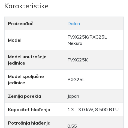
Karakteristike
Proizvođač
Daikin
FVXG25K/RXG25L
Model
Nexura
Model unutrašnje
FVXG25K
jedinice
Model spoljašne
RXG25L
jedinice
Zemlja porekla
Japan
Kapacitet hlađenja
1.3 - 3.0 kW, 8 500 BTU
Potrošnja hlađenja
0.55