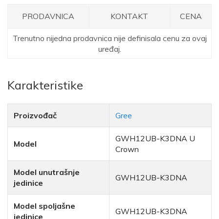
PRODAVNICA
KONTAKT
CENA
Trenutno nijedna prodavnica nije definisala cenu za ovaj
uređaj.
Karakteristike
Proizvođač
Gree
GWH12UB-K3DNA U
Model
Crown
Model unutrašnje
GWH12UB-K3DNA
jedinice
Model spoljašne
GWH12UB-K3DNA
jedinice