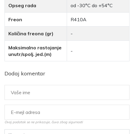
Opseg rada
od -30°C do +54°C
Freon
R410A
Količina freona (gr)
-
Maksimalno rastojanje
-
unutr/spolj. jed.(m)
Dodaj komentar
Ovaj podatak se ne prikazuje, čuva zbog sigurnosti