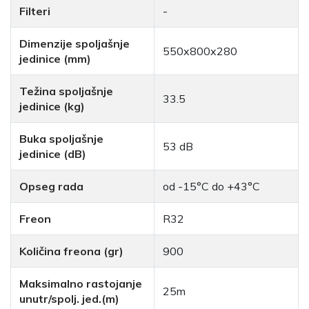
Filteri
-
Dimenzije spoljašnje
550x800x280
jedinice (mm)
Težina spoljašnje
33.5
jedinice (kg)
Buka spoljašnje
53 dB
jedinice (dB)
Opseg rada
od -15°C do +43°C
Freon
R32
Količina freona (gr)
900
Maksimalno rastojanje
25m
unutr/spolj. jed.(m)