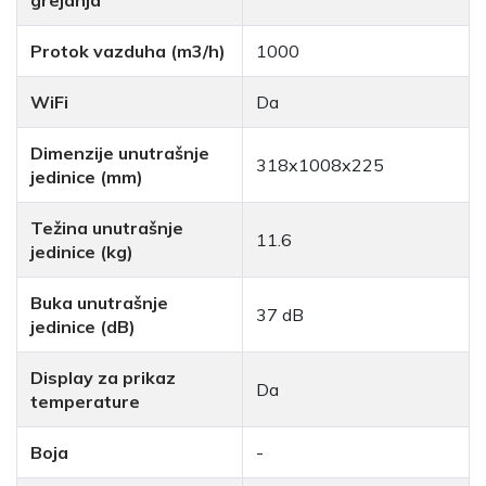
grejanja
Protok vazduha (m3/h)
1000
WiFi
Da
Dimenzije unutrašnje
318x1008x225
jedinice (mm)
Težina unutrašnje
11.6
jedinice (kg)
Buka unutrašnje
37 dB
jedinice (dB)
Display za prikaz
Da
temperature
Boja
-