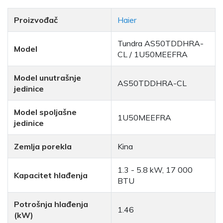
Proizvođač
Haier
Tundra AS50TDDHRA-
Model
CL / 1U50MEEFRA
Model unutrašnje
AS50TDDHRA-CL
jedinice
Model spoljašne
1U50MEEFRA
jedinice
Zemlja porekla
Kina
1.3 - 5.8 kW, 17 000
Kapacitet hlađenja
BTU
Potrošnja hlađenja
1.46
(kW)