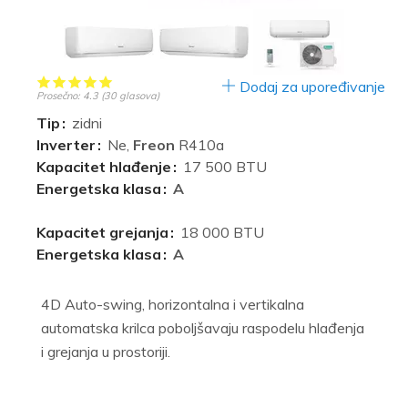
Dodaj za upoređivanje
Prosečno:
4.3
(
30
glasova)
Tip
zidni
Inverter
Ne,
Freon
R410a
Kapacitet hlađenje
17 500 BTU
Energetska klasa
A
Kapacitet grejanja
18 000 BTU
Energetska klasa
A
4D Auto-swing, horizontalna i vertikalna
automatska krilca poboljšavaju raspodelu hlađenja
i grejanja u prostoriji.