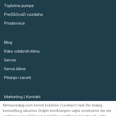
Toplotne pumpe
Prečišćivači vazduha
Prodavnice
Blog
Kako odabrati klimu
Servisi
Servis klime
Pitanja i saveti
Marketing
|
Kontakt
Klimauredjaji.com koristi kolačiće ('cookies') radi što boljeg
Facebook
Instagram
korisničkog iskustva. Daljim korišćenjem sajta smatramo da ste