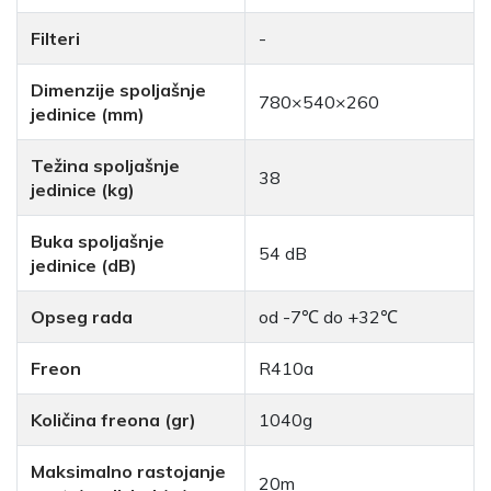
Filteri
-
Dimenzije spoljašnje
780×540×260
jedinice (mm)
Težina spoljašnje
38
jedinice (kg)
Buka spoljašnje
54 dB
jedinice (dB)
Opseg rada
od -7℃ do +32℃
Freon
R410a
Količina freona (gr)
1040g
Maksimalno rastojanje
20m