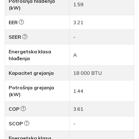
Potrošnja hlađenja
1.59
(kW)
EER
3.21
SEER
-
Energetska klasa
A
hlađenja
Kapacitet grejanja
18 000 BTU
Potrošnja grejanja
1.44
(kW)
COP
3.61
SCOP
-
Energetska klasa