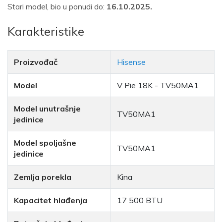
Stari model, bio u ponudi do:
16.10.2025.
Karakteristike
Proizvođač
Hisense
Model
V Pie 18K - TV50MA1
Model unutrašnje
TV50MA1
jedinice
Model spoljašne
TV50MA1
jedinice
Zemlja porekla
Kina
Kapacitet hlađenja
17 500 BTU