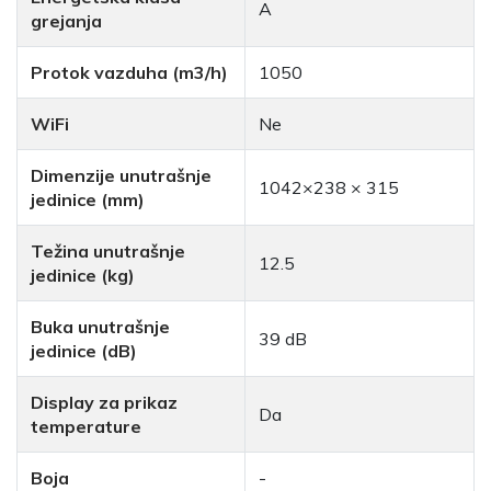
A
grejanja
Protok vazduha (m3/h)
1050
WiFi
Ne
Dimenzije unutrašnje
1042×238 × 315
jedinice (mm)
Težina unutrašnje
12.5
jedinice (kg)
Buka unutrašnje
39 dB
jedinice (dB)
Display za prikaz
Da
temperature
Boja
-