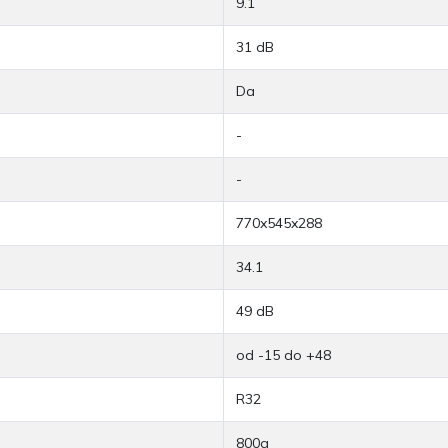
9.1
31 dB
Da
-
-
770x545x288
34.1
49 dB
od -15 do +48
R32
800g