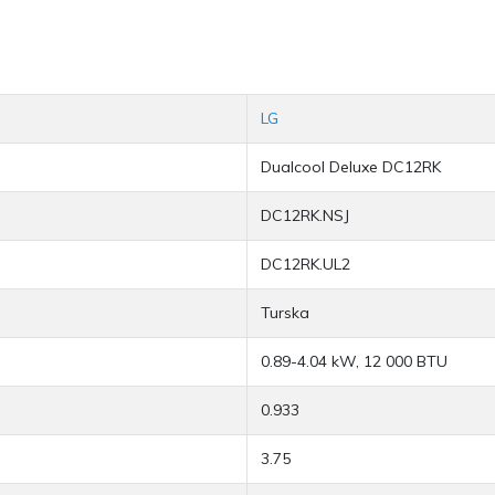
LG
Dualcool Deluxe DC12RK
DC12RK.NSJ
DC12RK.UL2
Turska
0.89-4.04 kW, 12 000 BTU
0.933
3.75