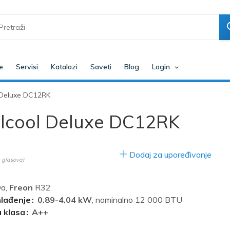
e
Servisi
Katalozi
Saveti
Blog
Login
l Deluxe DC12RK
alcool Deluxe DC12RK
Dodaj za upoređivanje
glasova)
a,
Freon
R32
hlađenje
0.89-4.04 kW
, nominalno 12 000 BTU
 klasa
A++