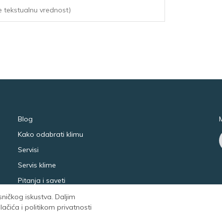
Blog
Kako odabrati klimu
Servisi
Servis klime
Pitanja i saveti
isničkog iskustva. Daljim
čića i politikom privatnosti