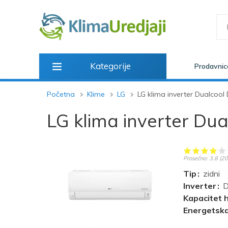
Kategorije
Prodavnic
Početna
Klime
LG
LG klima inverter Dualcoo
LG klima inverter Du
Prosečno:
3.8
(
20
Tip
zidni
Inverter
D
Kapacitet 
Energetska