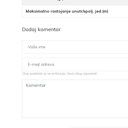
Maksimalno rastojanje unutr/spolj. jed.(m)
Dodaj komentar
Ovaj podatak se ne prikazuje, čuva zbog sigurnosti