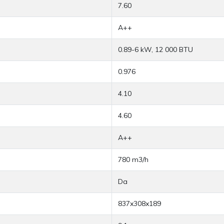
7.60
A++
0.89-6 kW, 12 000 BTU
0.976
4.10
4.60
A++
780 m3/h
Da
837x308x189