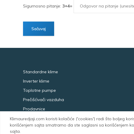
Sigurnosno pitanje:
3+4=
Standardne klime
Inverter klime
Toplotne pumpe
Prečišćivači vazduha
Prodavnice
Klimauredjaji.com koristi kolačiće ('cookies') radi što boljeg kor
korišćenjem sajta smatramo da ste saglasni sa korišćenjem kola
sajta.