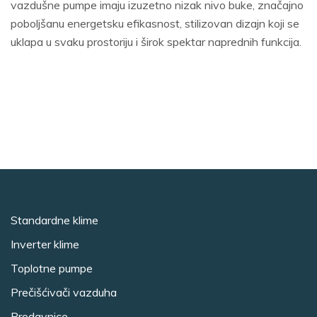
vazdušne pumpe imaju izuzetno nizak nivo buke, značajno
poboljšanu energetsku efikasnost, stilizovan dizajn koji se
uklapa u svaku prostoriju i širok spektar naprednih funkcija.
Standardne klime
Inverter klime
Toplotne pumpe
Prečišćivači vazduha
Prodavnice