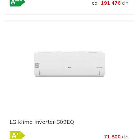
od
191 476
din.
LG klima inverter S09EQ
71 800
din.