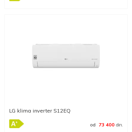
LG klima inverter S12EQ
od
73 400
din.