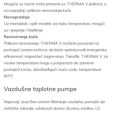
Moguće su razne vrste primene uz THERMA V jedinice, u
novogradnji i prilikom renoviranja kuće.
Novogradnja
Uz monoblok i split modele za nisku temperaturu, mogući
su i grejanje i hlađenje.
Renoviranje kuće
Prilikom renoviranja, THERMA V možete povezati na
postojeći sistem kotlova, da biste optimizovali energetsku
efikasnost i kapacitet zagrevanja. Takođe, THERMA V za
visoke temperature mogu u potpunosti da zamene
postojeći kotao, obezbeđujući vruću vodu, temperature
80°C.
Vazdušne toplotne pumpe
Najnoviji, usavršen sistem filtriranja vazduha, pomaže da
zaštitite zdravlje, udobnost doma i životnu sredinu. LG