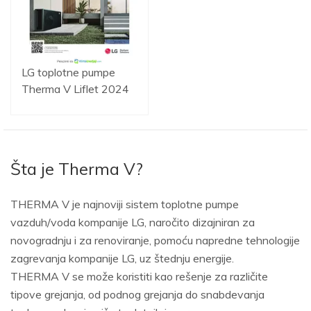
LG toplotne pumpe
Therma V Liflet 2024
Šta je Therma V?
THERMA V je najnoviji sistem toplotne pumpe
vazduh/voda kompanije LG, naročito dizajniran za
novogradnju i za renoviranje, pomoću napredne tehnologije
zagrevanja kompanije LG, uz štednju energije.
THERMA V se može koristiti kao rešenje za različite
tipove grejanja, od podnog grejanja do snabdevanja