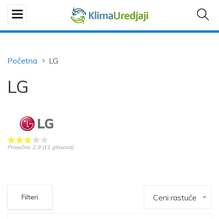
Početna
LG
LG
Prosečno:
2.9
(
11
glasova)
Ceni rastuće
Filteri