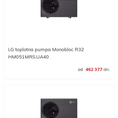
LG toplotna pumpa Monobloc R32
HM051MRS.UA40
od
462 377
din.