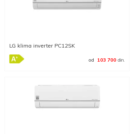
LG klima inverter PC12SK
od
103 700
din.