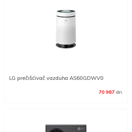
LG prečišćivač vazduha AS60GDWV0
70 987
din.