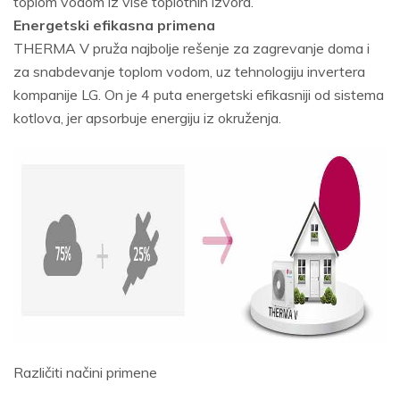
toplom vodom iz više toplotnih izvora.
Energetski efikasna primena
THERMA V pruža najbolje rešenje za zagrevanje doma i
za snabdevanje toplom vodom, uz tehnologiju invertera
kompanije LG. On je 4 puta energetski efikasniji od sistema
kotlova, jer apsorbuje energiju iz okruženja.
Različiti načini primene