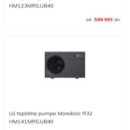
HM123MRS.UB40
od
598 993
din.
LG toplotna pumpa Monobloc R32
HM141MRS.UB40