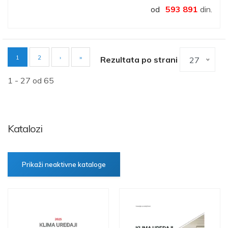
od
593 891
din.
Current
1
Page
2
Rezultata po strani
27
Pagination
page
1 - 27 od 65
Katalozi
Prikaži neaktivne kataloge