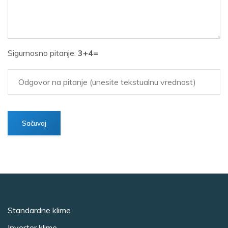
Sigurnosno pitanje:
3+4=
Standardne klime
Inverter klime