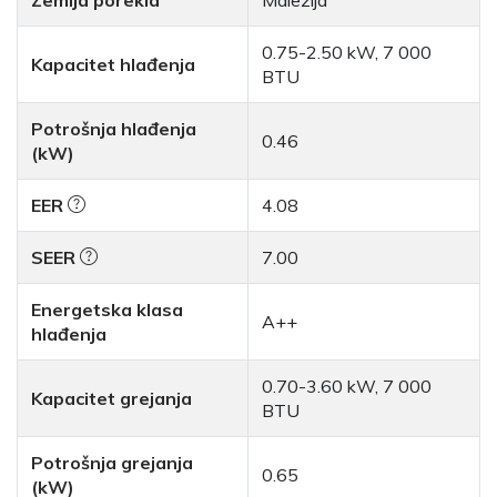
Zemlja porekla
Malezija
0.75-2.50 kW, 7 000
Kapacitet hlađenja
BTU
Potrošnja hlađenja
0.46
(kW)
EER
4.08
SEER
7.00
Energetska klasa
A++
hlađenja
0.70-3.60 kW, 7 000
Kapacitet grejanja
BTU
Potrošnja grejanja
0.65
(kW)