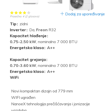
Dodaj za upoređivanje
Prosečno:
4
(
2
glasova)
Tip
zidni
Inverter
Da,
Freon
R32
Kapacitet hlađenje
0.75-2.50 kW
, nominalno 7 000 BTU
Energetska klasa
A++
Kapacitet grejanja
0.70-3.60 kW
, nominalno 7 000 BTU
Energetska klasa
A++
WiFi
Novi kompaktan dizajn od 779 mm
WIFI ugrađen
NanoeX tehnologija prečišćavanja i jonizacije
vazduha