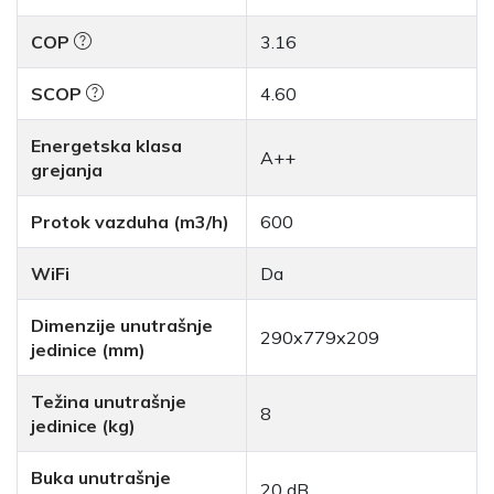
COP
3.16
SCOP
4.60
Energetska klasa
A++
grejanja
Protok vazduha (m3/h)
600
WiFi
Da
Dimenzije unutrašnje
290x779x209
jedinice (mm)
Težina unutrašnje
8
jedinice (kg)
Buka unutrašnje
20 dB