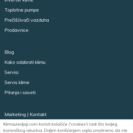
Toplotne pumpe
Prečišćivači vazduha
Prodavnice
Blog
Kako odabrati klimu
Servisi
Servis klime
Pitanja i saveti
Marketing
|
Kontakt
Klimauredjaji.com koristi kolačiće ('cookies') radi što boljeg
Facebook
Instagram
korisničkog iskustva. Daljim korišćenjem sajta smatramo da ste