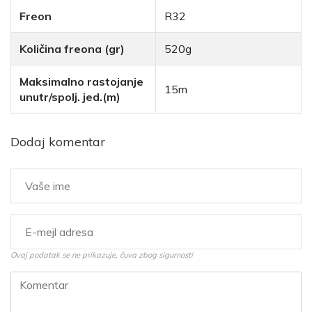
Freon
R32
Količina freona (gr)
520g
Maksimalno rastojanje
15m
unutr/spolj. jed.(m)
Dodaj komentar
Ovaj podatak se ne prikazuje, čuva zbog sigurnosti