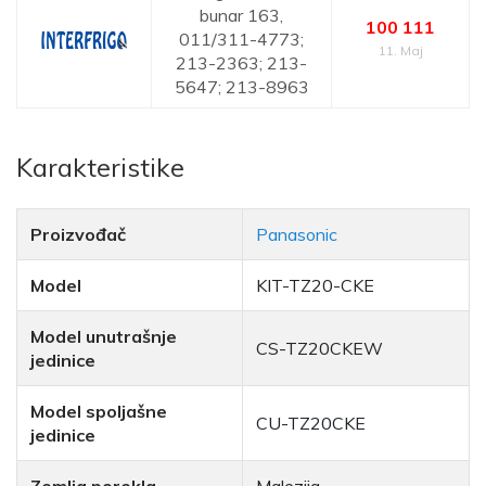
bunar 163,
100 111
011/311-4773;
11. Maj
213-2363; 213-
5647; 213-8963
Karakteristike
Proizvođač
Panasonic
Model
KIT-TZ20-CKE
Model unutrašnje
CS-TZ20CKEW
jedinice
Model spoljašne
CU-TZ20CKE
jedinice