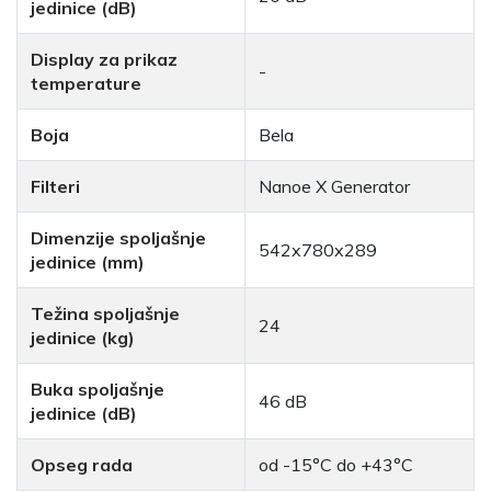
jedinice (dB)
Display za prikaz
-
temperature
Boja
Bela
Filteri
Nanoe X Generator
Dimenzije spoljašnje
542x780x289
jedinice (mm)
Težina spoljašnje
24
jedinice (kg)
Buka spoljašnje
46 dB
jedinice (dB)
Opseg rada
od -15°C do +43°C