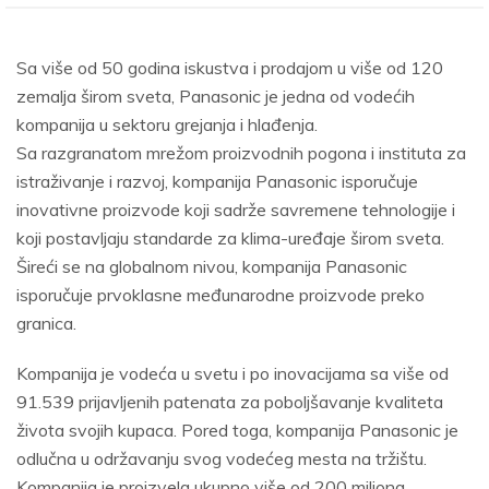
Sa više od 50 godina iskustva i prodajom u više od 120
zemalja širom sveta, Panasonic je jedna od vodećih
kompanija u sektoru grejanja i hlađenja.
Sa razgranatom mrežom proizvodnih pogona i instituta za
istraživanje i razvoj, kompanija Panasonic isporučuje
inovativne proizvode koji sadrže savremene tehnologije i
koji postavljaju standarde za klima-uređaje širom sveta.
Šireći se na globalnom nivou, kompanija Panasonic
isporučuje prvoklasne međunarodne proizvode preko
granica.
Kompanija je vodeća u svetu i po inovacijama sa više od
91.539 prijavljenih patenata za poboljšavanje kvaliteta
života svojih kupaca. Pored toga, kompanija Panasonic je
odlučna u održavanju svog vodećeg mesta na tržištu.
Kompanija je proizvela ukupno više od 200 miliona