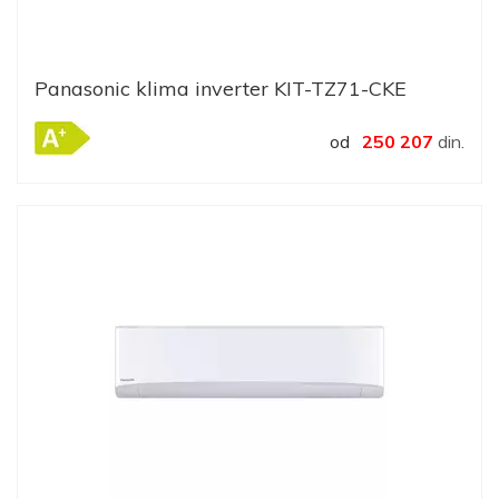
Panasonic klima inverter KIT-TZ71-CKE
od
250 207
din.