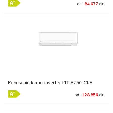
od
84 677
din.
Panasonic klima inverter KIT-BZ50-CKE
od
128 856
din.