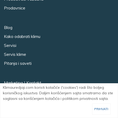
Prodavnice
Blog
Kako odabrati klimu
Servisi
Servis klime
Pitanja i saveti
Marketing
|
Kontakt
Klimauredjaji.com koristi kolačiće ('cookies') radi što boljeg
Facebook
Instagram
korisničkog iskustva. Daljim korišćenjem sajta smatramo da ste
saglasni sa korišćenjem kolačića i politikom privatnosti sajta.
PRIHVATI
Klimauredjaji.com Copyright © 2008-202
5