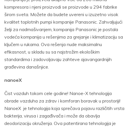
kompresora i njeni proizvodi se proizvode u 294 fabrike
širom sveta. Možete da budete uvereni u izuzetno visok
kvalitet toplotnih pumpi kompanije Panasonic. Zahvaljujući
želji za nadmašivanjem, kompanija Panasonic je postala
vodeća kompanija u rešenjima za grejanje i klimatizaciju sa
ključem u rukama. Ova rešenja nude maksimalnu
efikasnost, u skladu su sa najstrožim ekološkim
standardima i zadovoljavaju zahteve ajavangardnijih
građevina današnjice.
nanoeX
Čist vazduh tokom cele godine! Nanoe-X tehnologija
obrade vazduha za zdrav i komforan boravak u prostoriji!
NanoeX je tehnologija koja sprečava pojavu različitih vrsta
bakterija, virusa i zagađivača i može da obavlja
deodorizaciju okruženja. Ova patentirana tehnologija je