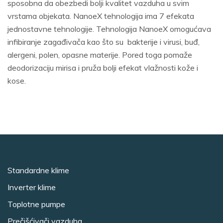
sposobna da obezbedi bolji kvalitet vazduha u svim
vrstama objekata. NanoeX tehnologija ima 7 efekata
jednostavne tehnologije. Tehnologija NanoeX omogućava
infibiranje zagađivača kao što su bakterije i virusi, buđ,
alergeni, polen, opasne materije. Pored toga pomaže
deodorizaciju mirisa i pruža bolji efekat vlažnosti kože i
kose.
Standardne klime
Inverter klime
Toplotne pumpe
Prečišćivači vazduha