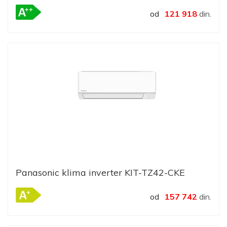
od
121 918
din.
Panasonic klima inverter KIT-TZ42-CKE
od
157 742
din.