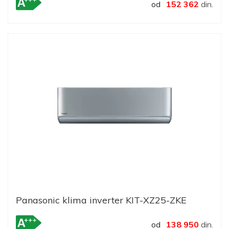
od
152 362
din.
Panasonic klima inverter KIT-XZ25-ZKE
od
138 950
din.