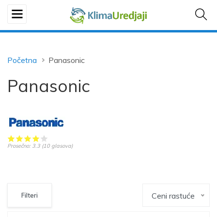
Početna
Panasonic
Panasonic
Prosečno:
3.3
(
10
glasova)
Ceni rastuće
Filteri