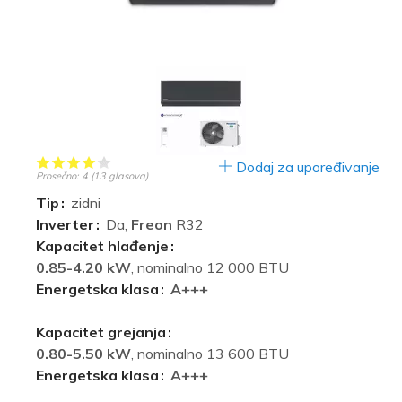
Dodaj za upoređivanje
Prosečno:
4
(
13
glasova)
Tip
zidni
Inverter
Da,
Freon
R32
Kapacitet hlađenje
0.85-4.20 kW
, nominalno 12 000 BTU
Energetska klasa
A+++
Kapacitet grejanja
0.80-5.50 kW
, nominalno 13 600 BTU
Energetska klasa
A+++