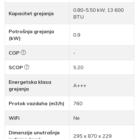
0.80-5.50 kW, 13 600
Kapacitet grejanja
BTU
Potrošnja grejanja
0.9
(kW)
COP
-
SCOP
5.20
Energetska klasa
A+++
grejanja
Protok vazduha (m3/h)
760
WiFi
Ne
Dimenzije unutrašnje
295 x 870 x 229