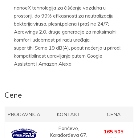
nanoeX tehnologija za čišćenje vazduha u
prostoriji, do 99% efikasnosti za neutralizaciju
bakterija,virusa, plesni,polena i prašine 24/7;
Aerowings 2.0. druge generacije za maksimalni
komfor i udobrnost pri radu uređaja;
super tih! Samo 19 dB(A), poput noćenja u prirodi;
kompatibilnost upravljanja putem Google
Assistant i Amazon Alexa
Cene
PRODAVNICA
KONTAKT
CENA
Pančevo,
165 505
Karađorđeva 67,