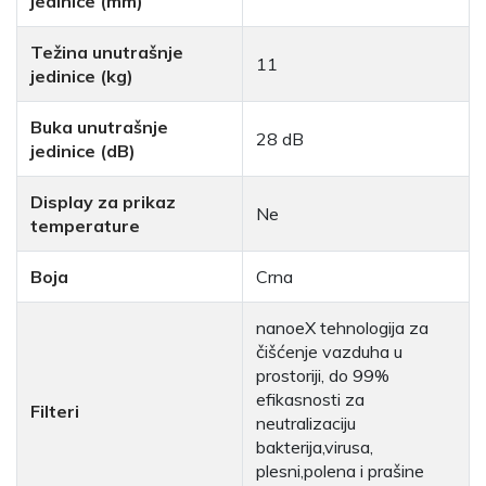
jedinice (mm)
Težina unutrašnje
11
jedinice (kg)
Buka unutrašnje
28 dB
jedinice (dB)
Display za prikaz
Ne
temperature
Boja
Crna
nanoeX tehnologija za
čišćenje vazduha u
prostoriji, do 99%
efikasnosti za
Filteri
neutralizaciju
bakterija,virusa,
plesni,polena i prašine