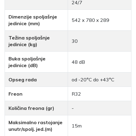
24/7
Dimenzije spoljašnje
542 x 780 x 289
jedinice (mm)
Težina spoljašnje
30
jedinice (kg)
Buka spoljašnje
48 dB
jedinice (dB)
Opseg rada
od -20°C do +43°C
Freon
R32
Količina freona (gr)
-
Maksimalno rastojanje
15m
unutr/spolj. jed.(m)