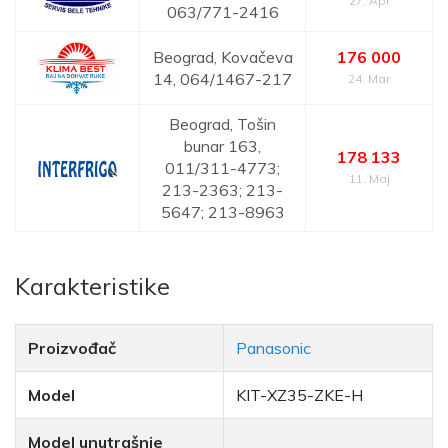
27. Apr
063/771-2416
Beograd,
Kovačeva
176 000
14,
064/1467-217
24. Mar
Beograd,
Tošin
bunar 163,
178 133
011/311-4773;
11. Maj
213-2363; 213-
5647; 213-8963
Karakteristike
Proizvođač
Panasonic
Model
KIT-XZ35-ZKE-H
Model unutrašnje