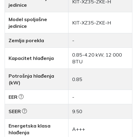
KIT-XZ35-ZKE-H
jedinice
Model spoljašne
KIT-XZ35-ZKE-H
jedinice
Zemlja porekla
-
0.85-4.20 kW, 12 000
Kapacitet hlađenja
BTU
Potrošnja hlađenja
0.85
(kW)
EER
-
SEER
9.50
Energetska klasa
A+++
hlađenja