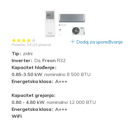
Dodaj za upoređivanje
Prosečno:
3.6
(
10
glasova)
Tip
zidni
Inverter
Da,
Freon
R32
Kapacitet hlađenje
0.85-3.50 kW
, nominalno 8 500 BTU
Energetska klasa
A+++
Kapacitet grejanja
0.80 - 4.80 kW
, nominalno 12 000 BTU
Energetska klasa
A+++
WiFi