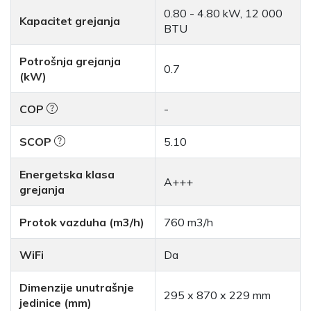
0.80 - 4.80 kW, 12 000
Kapacitet grejanja
BTU
Potrošnja grejanja
0.7
(kW)
COP
-
SCOP
5.10
Energetska klasa
A+++
grejanja
Protok vazduha (m3/h)
760 m3/h
WiFi
Da
Dimenzije unutrašnje
295 x 870 x 229 mm
jedinice (mm)