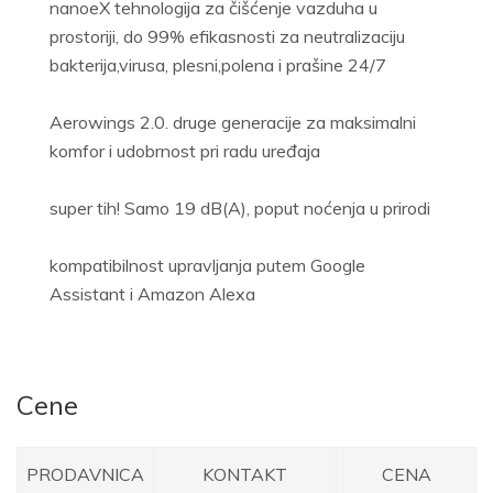
nanoeX tehnologija za čišćenje vazduha u
prostoriji, do 99% efikasnosti za neutralizaciju
bakterija,virusa, plesni,polena i prašine 24/7
Aerowings 2.0. druge generacije za maksimalni
komfor i udobrnost pri radu uređaja
super tih! Samo 19 dB(A), poput noćenja u prirodi
kompatibilnost upravljanja putem Google
Assistant i Amazon Alexa
Cene
PRODAVNICA
KONTAKT
CENA