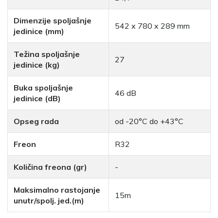
Dimenzije spoljašnje
542 x 780 x 289 mm
jedinice (mm)
Težina spoljašnje
27
jedinice (kg)
Buka spoljašnje
46 dB
jedinice (dB)
Opseg rada
od -20°C do +43°C
Freon
R32
Količina freona (gr)
-
Maksimalno rastojanje
15m
unutr/spolj. jed.(m)