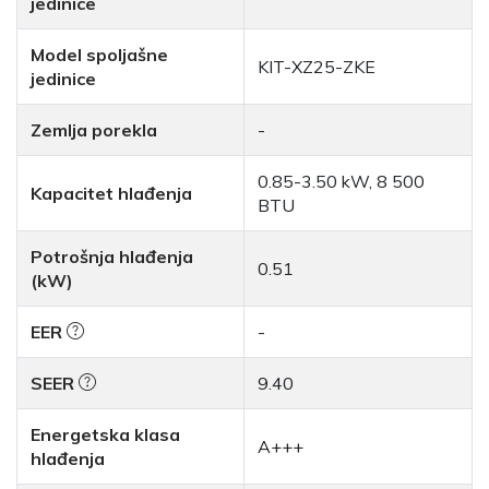
jedinice
Model spoljašne
KIT-XZ25-ZKE
jedinice
Zemlja porekla
-
0.85-3.50 kW, 8 500
Kapacitet hlađenja
BTU
Potrošnja hlađenja
0.51
(kW)
EER
-
SEER
9.40
Energetska klasa
A+++
hlađenja