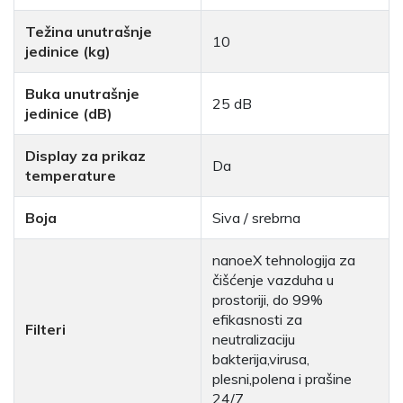
Težina unutrašnje
10
jedinice (kg)
Buka unutrašnje
25 dB
jedinice (dB)
Display za prikaz
Da
temperature
Boja
Siva / srebrna
nanoeX tehnologija za
čišćenje vazduha u
prostoriji, do 99%
efikasnosti za
Filteri
neutralizaciju
bakterija,virusa,
plesni,polena i prašine
24/7