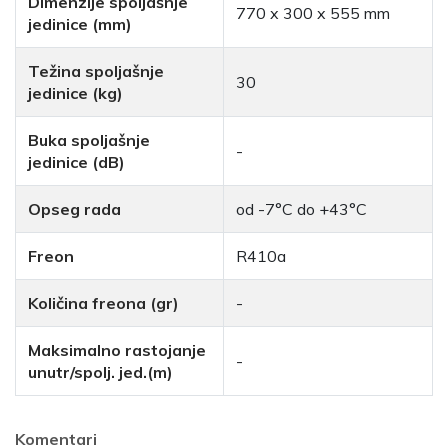
Dimenzije spoljašnje
770 x 300 x 555 mm
jedinice (mm)
Težina spoljašnje
30
jedinice (kg)
Buka spoljašnje
-
jedinice (dB)
Opseg rada
od -7°C do +43°C
Freon
R410a
Količina freona (gr)
-
Maksimalno rastojanje
-
unutr/spolj. jed.(m)
Komentari