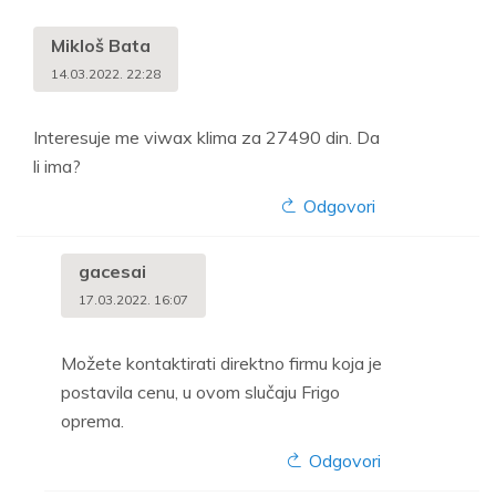
Mikloš Bata
14.03.2022. 22:28
Interesuje me viwax klima za 27490 din. Da
li ima?
Odgovori
gacesai
17.03.2022. 16:07
Možete kontaktirati direktno firmu koja je
postavila cenu, u ovom slučaju Frigo
oprema.
Odgovori