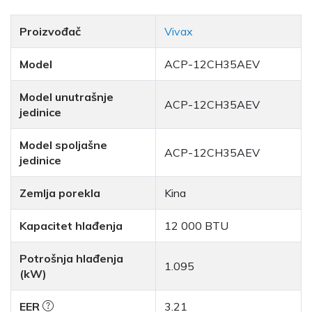
Proizvođač
Vivax
Model
ACP-12CH35AEV
Model unutrašnje
ACP-12CH35AEV
jedinice
Model spoljašne
ACP-12CH35AEV
jedinice
Zemlja porekla
Kina
Kapacitet hlađenja
12 000 BTU
Potrošnja hlađenja
1.095
(kW)
EER
3.21