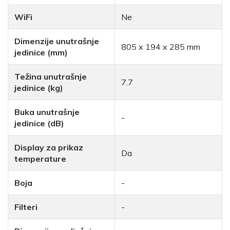
WiFi
Ne
Dimenzije unutrašnje
805 x 194 x 285 mm
jedinice (mm)
Težina unutrašnje
7.7
jedinice (kg)
Buka unutrašnje
-
jedinice (dB)
Display za prikaz
Da
temperature
Boja
-
Filteri
-