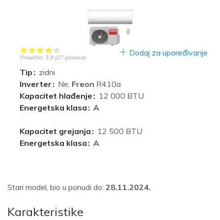
Dodaj za upoređivanje
Prosečno:
3.9
(
27
glasova)
Tip
zidni
Inverter
Ne,
Freon
R410a
Kapacitet hlađenje
12 000 BTU
Energetska klasa
A
Kapacitet grejanja
12 500 BTU
Energetska klasa
A
Stari model, bio u ponudi do:
28.11.2024.
Karakteristike