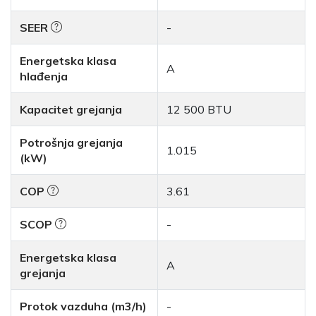
SEER
-
Energetska klasa
A
hlađenja
Kapacitet grejanja
12 500 BTU
Potrošnja grejanja
1.015
(kW)
COP
3.61
SCOP
-
Energetska klasa
A
grejanja
Protok vazduha (m3/h)
-