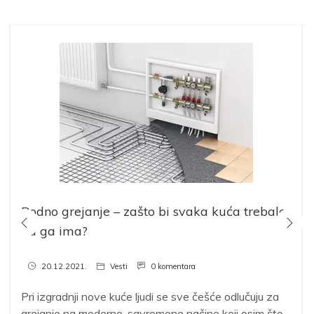
Podno grejanje – zašto bi svaka kuća trebala
da ga ima?
20.12.2021.
Vesti
0 komentara
Pri izgradnji nove kuće ljudi se sve češće odlučuju za
grejanje na moderne, savremene načine koji osim što