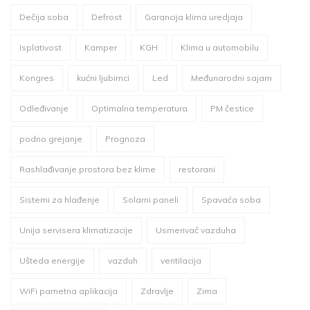
Dečija soba
Defrost
Garancija klima uredjaja
Isplativost
Kamper
KGH
Klima u automobilu
Kongres
kućni ljubimci
Led
Međunarodni sajam
Odleđivanje
Optimalna temperatura
PM čestice
podno grejanje
Prognoza
Rashlađivanje prostora bez klime
restorani
Sistemi za hlađenje
Solarni paneli
Spavaća soba
Unija servisera klimatizacije
Usmerivač vazduha
Ušteda energije
vazduh
ventilacija
WiFi pametna aplikacija
Zdravlje
Zima