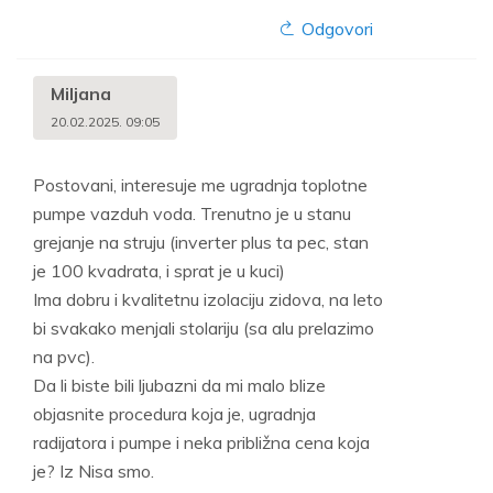
Odgovori
Miljana
20.02.2025. 09:05
Postovani, interesuje me ugradnja toplotne
pumpe vazduh voda. Trenutno je u stanu
grejanje na struju (inverter plus ta pec, stan
je 100 kvadrata, i sprat je u kuci)
Ima dobru i kvalitetnu izolaciju zidova, na leto
bi svakako menjali stolariju (sa alu prelazimo
na pvc).
Da li biste bili ljubazni da mi malo blize
objasnite procedura koja je, ugradnja
radijatora i pumpe i neka približna cena koja
je? Iz Nisa smo.