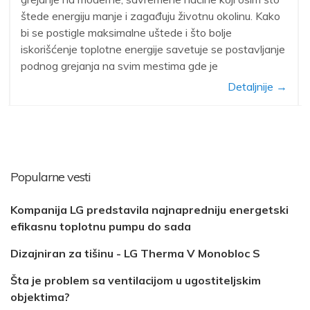
štede energiju manje i zagađuju životnu okolinu. Kako
bi se postigle maksimalne uštede i što bolje
iskorišćenje toplotne energije savetuje se postavljanje
podnog grejanja na svim mestima gde je
Detaljnije →
Popularne vesti
Kompanija LG predstavila najnapredniju energetski
efikasnu toplotnu pumpu do sada
Dizajniran za tišinu - LG Therma V Monobloc S
Šta je problem sa ventilacijom u ugostiteljskim
objektima?