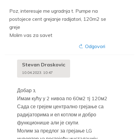
Poz, interesuje me ugradnja t. Pumpe na
postojece cent grejanje radijatori, 120m2 se
greje
Molim vas za savet
Odgovori
Stevan Draskovic
10.04.2023. 10:47
Добар з,
Имам кућу у 2 нивоа по 60м2 тј 120м2
Сада се грејем централно грејање са
радијаторима и ел котлом и добро
функционише али је скупи.
Молим за предлог за грејање LG
инвертор уз постојећу инсталацију.