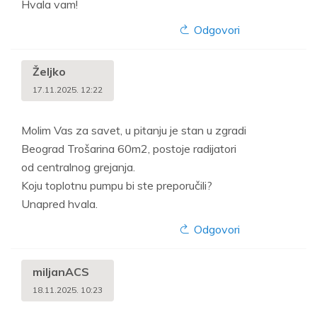
Hvala vam!
Odgovori
Željko
17.11.2025. 12:22
Molim Vas za savet, u pitanju je stan u zgradi
Beograd Trošarina 60m2, postoje radijatori
od centralnog grejanja.
Koju toplotnu pumpu bi ste preporučili?
Unapred hvala.
Odgovori
miljanACS
18.11.2025. 10:23