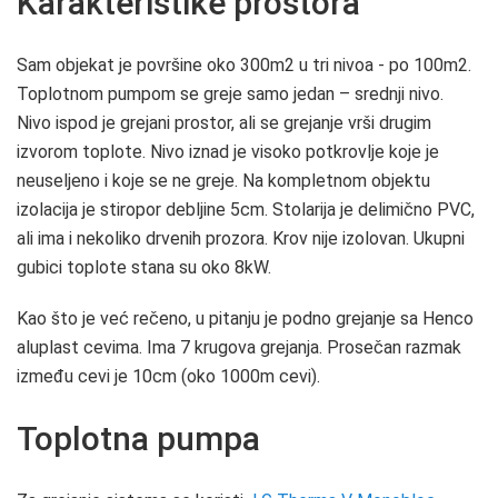
Karakteristike prostora
Sam objekat je površine oko 300m2 u tri nivoa - po 100m2.
Toplotnom pumpom se greje samo jedan – srednji nivo.
Nivo ispod je grejani prostor, ali se grejanje vrši drugim
izvorom toplote. Nivo iznad je visoko potkrovlje koje je
neuseljeno i koje se ne greje. Na kompletnom objektu
izolacija je stiropor debljine 5cm. Stolarija je delimično PVC,
ali ima i nekoliko drvenih prozora. Krov nije izolovan. Ukupni
gubici toplote stana su oko 8kW.
Kao što je već rečeno, u pitanju je podno grejanje sa Henco
aluplast cevima. Ima 7 krugova grejanja. Prosečan razmak
između cevi je 10cm (oko 1000m cevi).
Toplotna pumpa