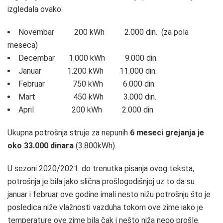
izgledala ovako:
Novembar 200 kWh 2.000 din. (za pola
meseca)
Decembar 1.000 kWh 9.000 din.
Januar 1.200 kWh 11.000 din.
Februar 750 kWh 6.000 din.
Mart 450 kWh 3.000 din.
April 200 kWh 2.000 din
Ukupna potrošnja struje za nepunih
6 meseci grejanja je
oko 33.000 dinara
(3.800kWh).
U sezoni 2020/2021. do trenutka pisanja ovog teksta,
potrošnja je bila jako slična prošlogodišnjoj uz to da su
januar i februar ove godine imali nesto nižu potrošnju što je
posledica niže vlažnosti vazduha tokom ove zime iako je
temperature ove zime bila čak i nešto niža nego prošle.