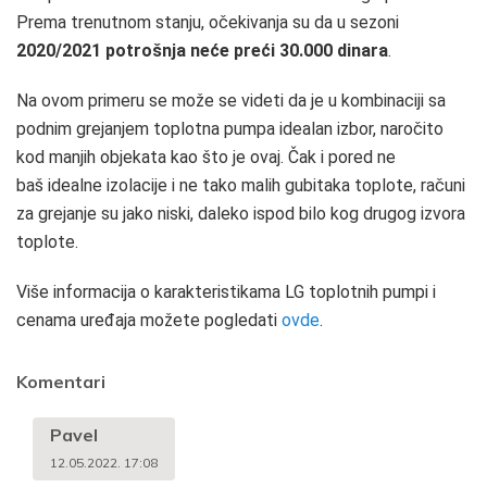
Prema trenutnom stanju, očekivanja su da u sezoni
2020/2021 potrošnja neće preći 30.000 dinara
.
Na ovom primeru se može se videti da je u kombinaciji sa
podnim grejanjem toplotna pumpa idealan izbor, naročito
kod manjih objekata kao što je ovaj. Čak i pored ne
baš idealne izolacije i ne tako malih gubitaka toplote, računi
za grejanje su jako niski, daleko ispod bilo kog drugog izvora
toplote.
Više informacija o karakteristikama LG toplotnih pumpi i
cenama uređaja možete pogledati
ovde
.
Komentari
Pavel
12.05.2022. 17:08