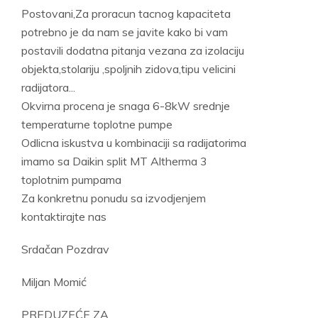
Postovani,Za proracun tacnog kapaciteta
potrebno je da nam se javite kako bi vam
postavili dodatna pitanja vezana za izolaciju
objekta,stolariju ,spoljnih zidova,tipu velicini
radijatora...
Okvirna procena je snaga 6-8kW srednje
temperaturne toplotne pumpe
Odlicna iskustva u kombinaciji sa radijatorima
imamo sa Daikin split MT Altherma 3
toplotnim pumpama
Za konkretnu ponudu sa izvodjenjem
kontaktirajte nas
Srdačan Pozdrav
Miljan Momić
PREDUZEĆE ZA