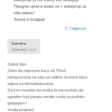
Предлог цене и може ли 1 инвертор за
оба нивоа?
Хвала и поздрав
Odgovori
Sandra
08.06.2023. 11:27
Dobar dan,
Zelim da napravim kucu od 70m2
netopovrsine na selu sa velikim dvoriste blizu
sabca sa termoblokovima.
Da li mi mozete reci koliko bi me kostalo da
ugradim topl pumpu zemlja-voda sa podnim
grejanjem?
Hvala unapred