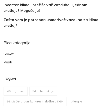
Inverter klima i prečišćivač vazduha u jednom
uređaju? Moguće je!
Zašto vam je potreban usmerivač vazduha za klima
uređaj?
Blog kategorije
Saveti
Vesti
Tagovi
2025. godina
3d auto funkcija
56. Međunarodni kongres i izložba o KGH
Alergije