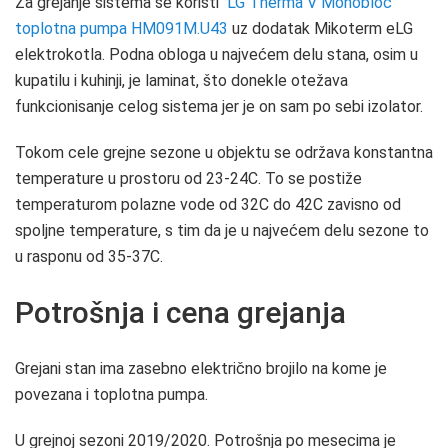
Za grejanje sistema se koristi
LG Therma V Monobloc
toplotna pumpa HM091M.U43
uz dodatak Mikoterm eLG
elektrokotla. Podna obloga u najvećem delu stana, osim u
kupatilu i kuhinji, je laminat, što donekle otežava
funkcionisanje celog sistema jer je on sam po sebi izolator.
Tokom cele grejne sezone u objektu se održava konstantna
temperature u prostoru od 23-24C. To se postiže
temperaturom polazne vode od 32C do 42C zavisno od
spoljne temperature, s tim da je u najvećem delu sezone to
u rasponu od 35-37C.
Potrošnja i cena grejanja
Grejani stan ima zasebno električno brojilo na kome je
povezana i toplotna pumpa.
U grejnoj sezoni 2019/2020. Potrošnja po mesecima je