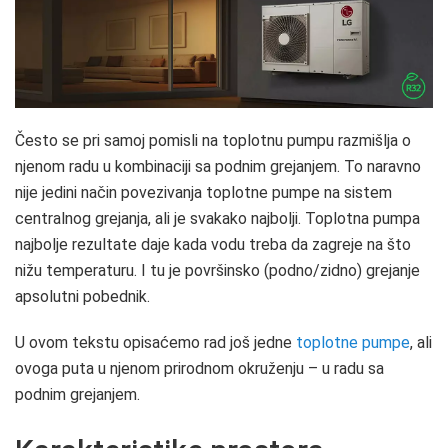
Često se pri samoj pomisli na toplotnu pumpu razmišlja o
njenom radu u kombinaciji sa podnim grejanjem. To naravno
nije jedini način povezivanja toplotne pumpe na sistem
centralnog grejanja, ali je svakako najbolji. Toplotna pumpa
najbolje rezultate daje kada vodu treba da zagreje na što
nižu temperaturu. I tu je površinsko (podno/zidno) grejanje
apsolutni pobednik.
U ovom tekstu opisaćemo rad još jedne
toplotne pumpe
, ali
ovoga puta u njenom prirodnom okruženju – u radu sa
podnim grejanjem.