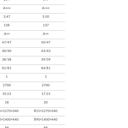
A+++
A+++
3,47
3,50
136
137
A++
A++
47/47
50/47
40/40
43/43
36/36
39/39
61/61
64/61
1
1
2700
2700
10,53
17,53
16
20
5×1270×340
815×1270×340
0×1400×440
890×1400×440