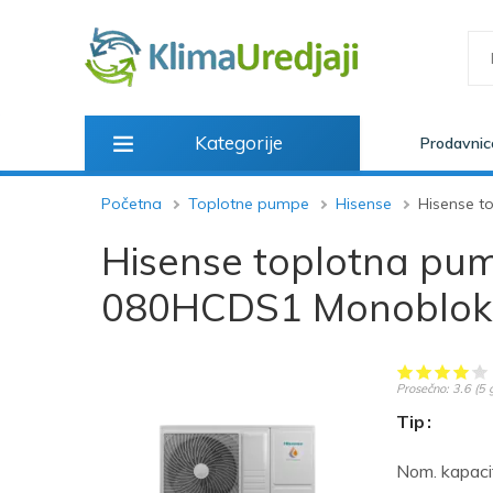
Kategorije
Prodavnic
Početna
Toplotne pumpe
Hisense
Hisense 
Hisense toplotna p
080HCDS1 Monoblok
Prosečno:
3.6
(
5
g
Tip
Nom. kapacit