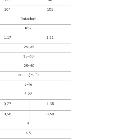
88
88
104
105
Rotacioni
R32
1,17
1,21
-25~35
15~60
-25~40
*4
30~55(75
)
5-46
5-22
0,77
1,38
0,50
0,60
9
4,5