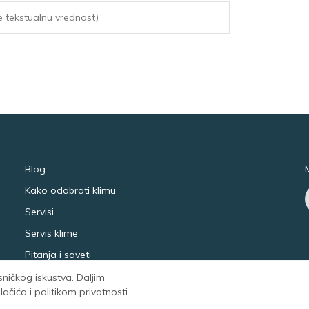
Blog
Kako odabrati klimu
Servisi
Servis klime
Pitanja i saveti
isničkog iskustva. Daljim
čića i politikom privatnosti