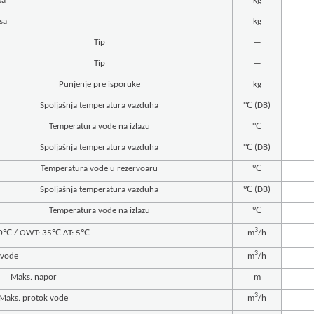
sa
kg
sa
kg
Tip
—
Tip
—
Punjenje pre isporuke
kg
Spoljašnja temperatura vazduha
℃ (DB)
Temperatura vode na izlazu
℃
Spoljašnja temperatura vazduha
℃ (DB)
Temperatura vode u rezervoaru
℃
Spoljašnja temperatura vazduha
℃ (DB)
Temperatura vode na izlazu
℃
3
30℃ / OWT: 35℃ ΔT: 5℃
m
/h
3
 vode
m
/h
Maks. napor
m
3
Maks. protok vode
m
/h