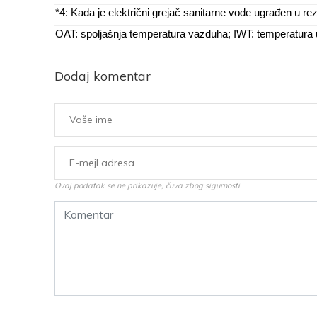
*4: Kada je električni grejač sanitarne vode ugrađen u r
OAT: spoljašnja temperatura vazduha; IWT: temperatura
Dodaj komentar
Ovaj podatak se ne prikazuje, čuva zbog sigurnosti