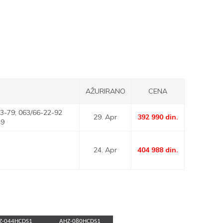
AŽURIRANO
CENA
3-79; 063/66-22-92
29. Apr
392 990
din.
49
24. Apr
404 988
din.
Z-044HCDS1
AHZ-080HCDS1