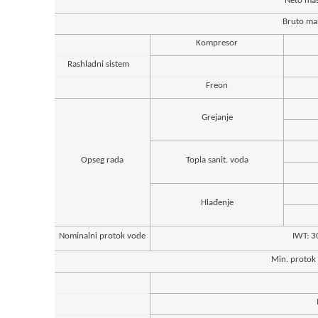
Neto ma
Bruto ma
Kompresor
Rashladni sistem
Freon
Grejanje
Opseg rada
Topla sanit. voda
Hlađenje
Nominalni protok vode
IWT: 
Min. protok