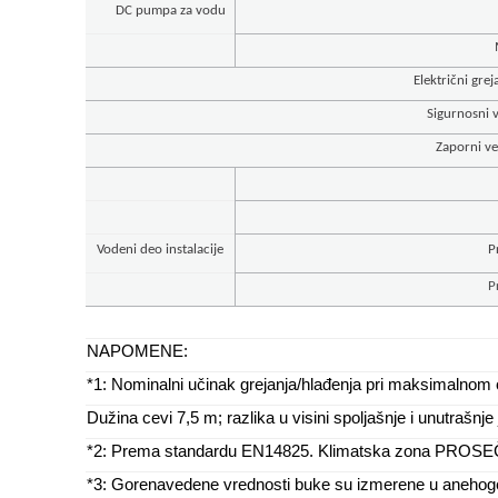
DC pumpa za vodu
Električni gre
Sigurnosni v
Zaporni ve
Vodeni deo instalacije
P
P
NAPOMENE:
*1: Nominalni učinak grejanja/hlađenja pri maksimalno
Dužina cevi 7,5 m; razlika u visini spoljašnje i unutrašnj
*2: Prema standardu EN14825. Klimatska zona PROSEČN
*3: Gorenavedene vrednosti buke su izmerene u anehogeno