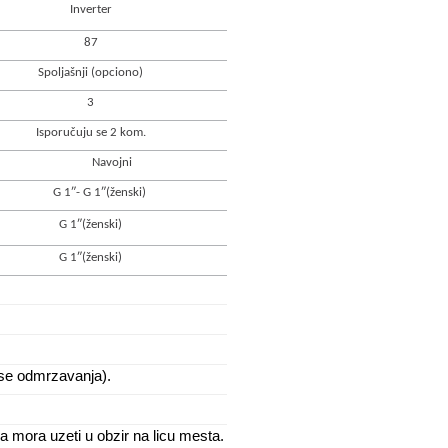
Inverter
87
Spoljašnji (opciono)
3
Isporučuju se 2 kom.
Navojni
G 1″- G 1″(ženski)
G 1″(ženski)
G 1″(ženski)
luse odmrzavanja).
 mora uzeti u obzir na licu mesta.