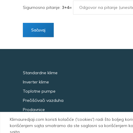
Sigurnosno pitanje:
3+4=
Standardne klime
Inverter klime
Toplotne pumpe
Prečišćivači vazduha
Prodavnice
Klimauredjaji.com koristi kolačiće ('cookies') radi što boljeg kor
korišćenjem sajta smatramo da ste saglasni sa korišćenjem kola
sajta.