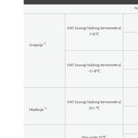
N
OAT (suvog/vlažnog termometra)
7/6℃
*1
Grejanje
OAT (suvog/vlažnog termometra)
-7/-8℃
OAT (suvog/vlažnog termometra)
35/-℃
*1
Hlađenje
Izlaz vode 35℃