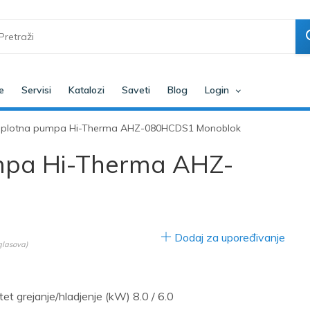
e
Servisi
Katalozi
Saveti
Blog
Login
toplotna pumpa Hi-Therma AHZ-080HCDS1 Monoblok
umpa Hi-Therma AHZ-
Dodaj za upoređivanje
lasova)
et grejanje/hladjenje (kW) 8.0 / 6.0