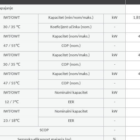
apajanje
IWT/OWT
Kapacitet (min/nom/maks.)
kW
1,85
30 / 35 ℃
Koeficijent učinka (nom.)
-
IWT/OWT
Kapacitet (nom/maks.)
kW
4
47 / 55℃
COP (nom.)
-
IWT/OWT
Kapacitet (nom/maks.)
kW
4
30 / 35 ℃
COP (nom.)
-
IWT/OWT
Kapacitet (nom/maks.)
kW
4
47 / 55℃
COP (nom.)
-
IWT/OWT
Nominalni kapacitet
kW
12 / 7℃
EER
-
IWT/OWT
Nominalni kapacitet
kW
23 / 18℃
EER
-
SCOP
-
Sezonska efikasnost grejanja (ηs)
%