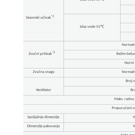
*2
Sezonski učinak
Izlaz vode 55℃
Normalni
*3
Zvučni pritisak
Režim bešum
Noćni 
Zvučna snaga
Normalni
Broj 
Ventilator
Br
Maks. radna 
Preporučeni o
Spoljašnje dimenzije
V
Dimenzije pakovanja
V