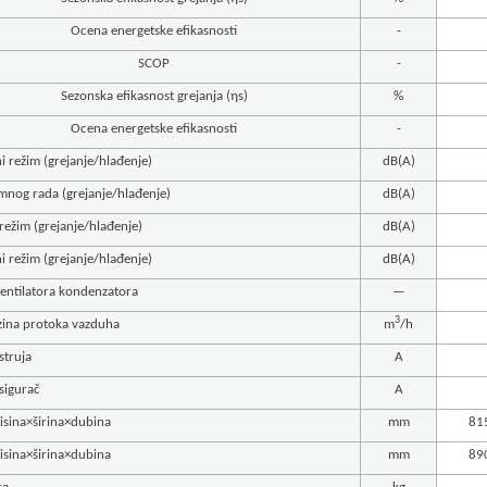
Ocena energetske efikasnosti
-
SCOP
-
Sezonska efikasnost grejanja (ηs)
%
Ocena energetske efikasnosti
-
 režim (grejanje/hlađenje)
dB(A)
nog rada (grejanje/hlađenje)
dB(A)
režim (grejanje/hlađenje)
dB(A)
 režim (grejanje/hlađenje)
dB(A)
ventilatora kondenzatora
—
3
zina protoka vazduha
m
/h
struja
A
sigurač
A
isina×širina×dubina
mm
81
isina×širina×dubina
mm
89