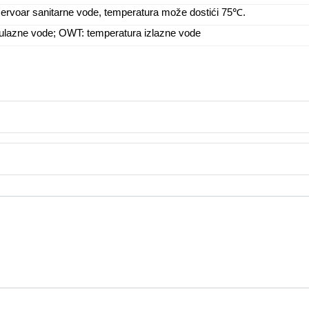
ezervoar sanitarne vode, temperatura može dostići 75℃.
 ulazne vode; OWT: temperatura izlazne vode