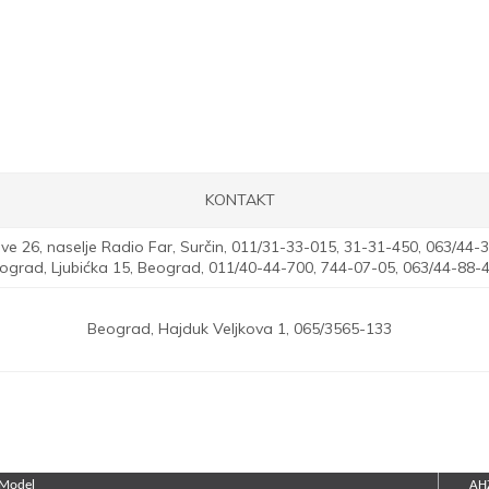
KONTAKT
e 26, naselje Radio Far, Surčin,
011/31-33-015, 31-31-450, 063/44-3
ograd,
Ljubićka 15, Beograd,
011/40-44-700, 744-07-05, 063/44-88-
Beograd,
Hajduk Veljkova 1,
065/3565-133
Model
AH