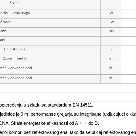
Brzina
-
Maks. ulazna snaga
W
jač vode
kW
entil
bar
ntil
-
Tip priključka
-
Zaporni ventili
in.
rečnik dovodne cevi
in.
rečnik odvodne cevi
in.
m opterećenju u skladu sa standardom EN 14511.
e jedinice je 0 m; performanse grejanja su integrisane (uključujući cik
A. Skala energetske efikasnosti od A +++ do D.
j komori bez reflektovanog eha, tako da se uticaj reflektovanog eha