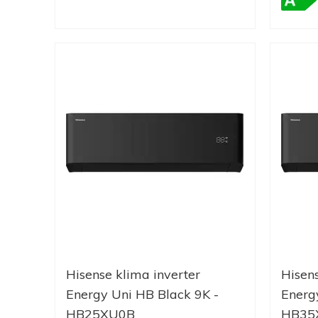
Hisense klima inverter
Hisens
Energy Uni HB Black 9K -
Energ
HB25XU0B
HB35