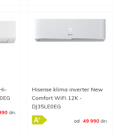
Hi-
Hisense klima inverter New
R0EG
Comfort WiFi 12K -
DJ35LE0EG
990
din.
od
49 990
din.