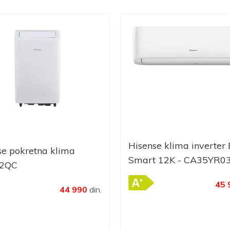
Hisense klima inverter
se pokretna klima
Smart 12K - CA35YR0
2QC
45 
44 990
din.