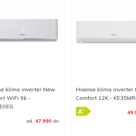
se klima inverter New
Hisense klima inverter 
rt WiFi 9k -
Comfort 12K - KE35M
LE0EG
49 
od
47 990
din.