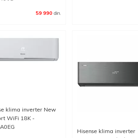
59 990
din.
se klima inverter New
rt WiFi 18K -
XA0EG
Hisense klima inverter