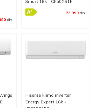
 -
Smart 18k - CF50XS1F
73 990
din.
990
din.
 Wings
Hisense klima inverter
1E
Energy Expert 18k -