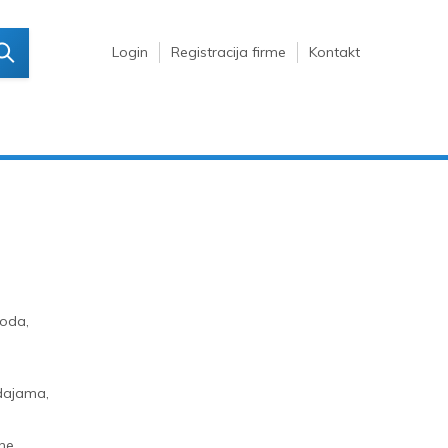
Login
Registracija firme
Kontakt
voda,
odajama,
ine