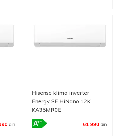
Hisense klima inverter
Energy SE HiNano 12K -
KA35MR0E
990
din.
61 990
din.