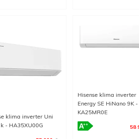
Hisense klima inverter
Energy SE HiNano 9K -
KA25MR0E
e klima inverter Uni
2k - HA35XU00G
58 