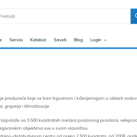
e
Servisi
Katalozi
Saveti
Blog
Login
je preduzeće koje se bavi trgovinom i inženjeringom u oblasti vodo
a, grejanja i klimatizacije.
raspolaže sa 3.500 kvadratnih metara poslovnog prostora, velepr
acinskim objektima sve u svom vlasništvu.
jno-distributivnom centru od preko 2.500 kvadrata, od 2008. god