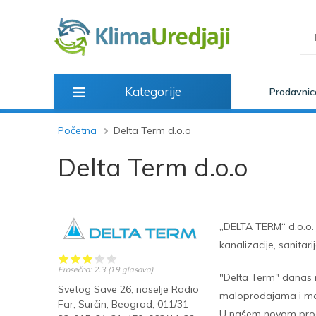
Kategorije
Prodavnic
Početna
Delta Term d.o.o
Delta Term d.o.o
„DELTA TERM“ d.o.o. 
kanalizacije, sanitarij
Prosečno:
2.3
(
19
glasova)
"Delta Term" danas 
Svetog Save 26, naselje Radio
maloprodajama i mag
Far, Surčin, Beograd, 011/31-
U našem novom proda