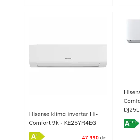
Hisen
Comfo
DJ25
Hisense klima inverter Hi-
Comfort 9k - KE25YR4EG
47 990
din.