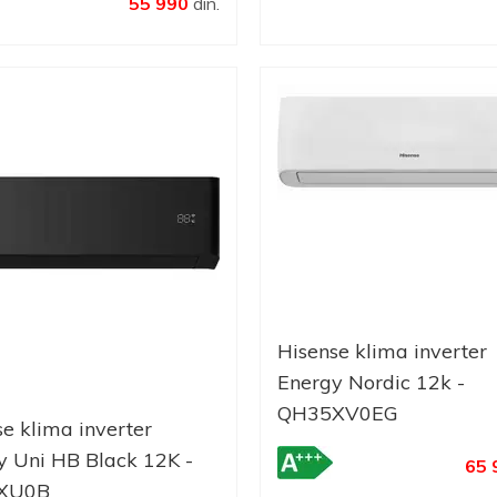
55 990
din.
Hisense klima inverter
Energy Nordic 12k -
QH35XV0EG
e klima inverter
y Uni HB Black 12K -
65 
XU0B