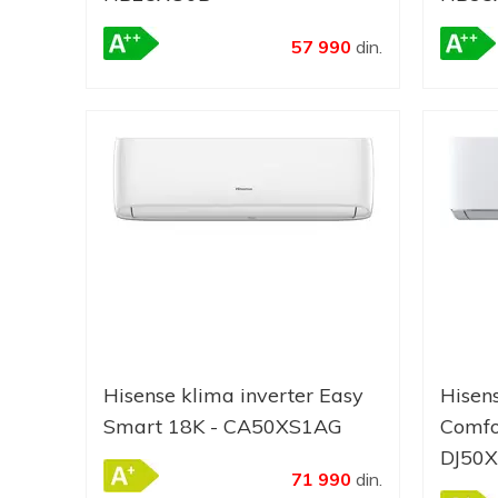
57 990
din.
Hisense klima inverter Easy
Hisen
Smart 18K - CA50XS1AG
Comfo
DJ50
71 990
din.