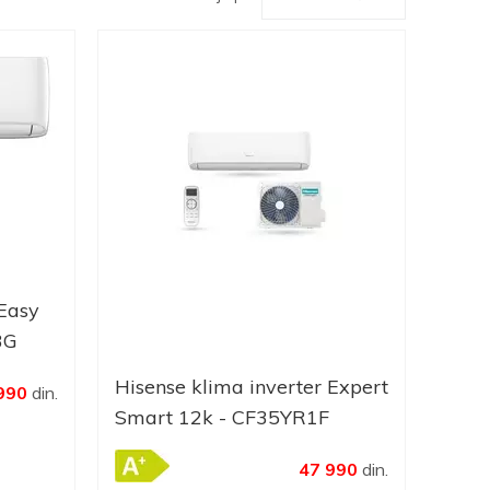
 Easy
3G
Hisense klima inverter Expert
990
din.
Smart 12k - CF35YR1F
47 990
din.