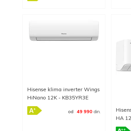
Hisense klima inverter Wings
HiNano 12K - KB35YR3E
Hisens
od
49 990
din.
HA 1