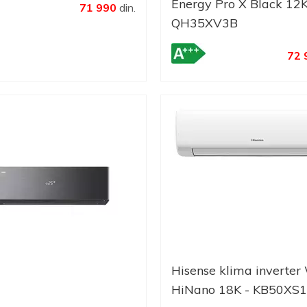
Energy Pro X Black 12K
71 990
din.
QH35XV3B
72 
Hisense klima inverter
HiNano 18K - KB50XS