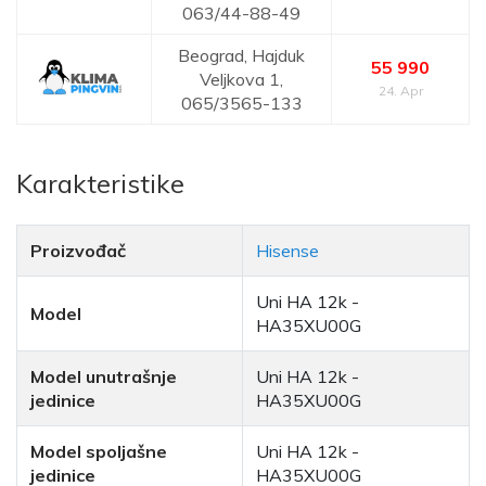
063/44-88-49
Beograd,
Hajduk
55 990
Veljkova 1,
24. Apr
065/3565-133
Karakteristike
Proizvođač
Hisense
Uni HA 12k -
Model
HA35XU00G
Model unutrašnje
Uni HA 12k -
jedinice
HA35XU00G
Model spoljašne
Uni HA 12k -
jedinice
HA35XU00G