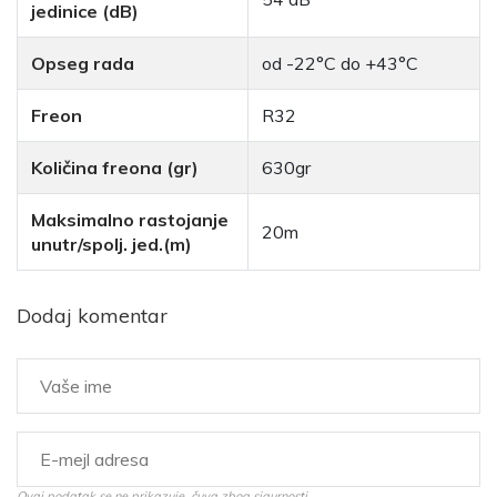
jedinice (dB)
Opseg rada
od -22°C do +43°C
Freon
R32
Količina freona (gr)
630gr
Maksimalno rastojanje
20m
unutr/spolj. jed.(m)
Dodaj komentar
Ovaj podatak se ne prikazuje, čuva zbog sigurnosti