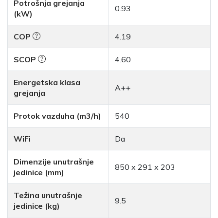
Potrošnja grejanja
0.93
(kW)
COP
4.19
SCOP
4.60
Energetska klasa
A++
grejanja
Protok vazduha (m3/h)
540
WiFi
Da
Dimenzije unutrašnje
850 x 291 x 203
jedinice (mm)
Težina unutrašnje
9.5
jedinice (kg)