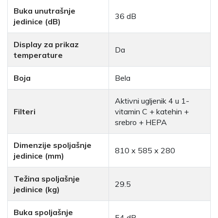
Buka unutrašnje
36 dB
jedinice (dB)
Display za prikaz
Da
temperature
Boja
Bela
Aktivni ugljenik 4 u 1-
Filteri
vitamin C + katehin +
srebro + HEPA
Dimenzije spoljašnje
810 x 585 x 280
jedinice (mm)
Težina spoljašnje
29.5
jedinice (kg)
Buka spoljašnje
54 dB