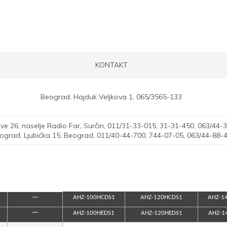
KONTAKT
Beograd,
Hajduk Veljkova 1,
065/3565-133
e 26, naselje Radio Far, Surčin,
011/31-33-015, 31-31-450, 063/44-3
ograd,
Ljubićka 15, Beograd,
011/40-44-700, 744-07-05, 063/44-88-
一
AHZ-100HCDS1
AHZ-120HCDS1
AHZ-1
一
AHZ-100HEDS1
AHZ-120HEDS1
AHZ-1