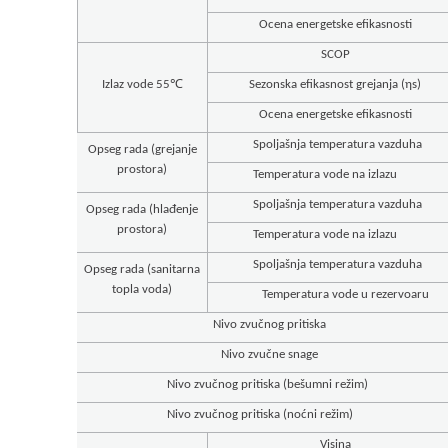
Ocena energetske efikasnosti
SCOP
Izlaz vode 55℃
Sezonska efikasnost grejanja (ηs)
Ocena energetske efikasnosti
Spoljašnja temperatura vazduha
Opseg rada (grejanje
prostora)
Temperatura vode na izlazu
Spoljašnja temperatura vazduha
Opseg rada (hlađenje
prostora)
Temperatura vode na izlazu
Spoljašnja temperatura vazduha
Opseg rada (sanitarna
topla voda)
Temperatura vode u rezervoaru
Nivo zvučnog pritiska
Nivo zvučne snage
Nivo zvučnog pritiska (bešumni režim)
Nivo zvučnog pritiska (noćni režim)
Visina