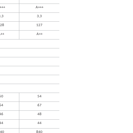
+++
A+++
3,3
3,3
28
127
A++
A++
50
54
64
67
46
48
44
44
40
840