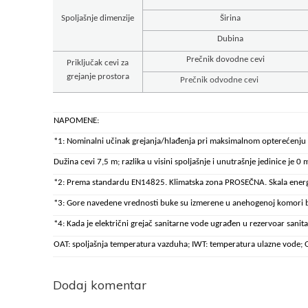
Spoljašnje dimenzije
Širina
Dubina
Prečnik dovodne cevi
Priključak cevi za
grejanje prostora
Prečnik odvodne cevi
NAPOMENE:
*1: Nominalni učinak grejanja/hlađenja pri maksimalnom opterećenj
Dužina cevi 7,5 m; razlika u visini spoljašnje i unutrašnje jedinice je 
*2: Prema standardu EN14825. Klimatska zona PROSEČNA. Skala energe
*3: Gore navedene vrednosti buke su izmerene u anehogenoj komori bez
*4: Kada je električni grejač sanitarne vode ugrađen u rezervoar san
OAT: spoljašnja temperatura vazduha; IWT: temperatura ulazne vode; 
Dodaj komentar