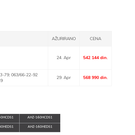
AŽURIRANO
CENA
24. Apr
542 144
din.
3-79; 063/66-22-92
29. Apr
568 990
din.
49
40HCDS1
AHZ-160HCDS1
40HEDS1
AHZ-160HEDS1