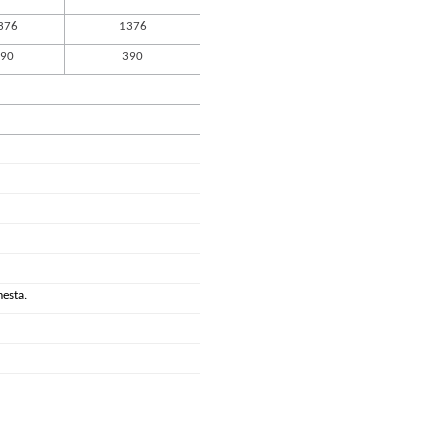
376
1376
90
390
mesta.