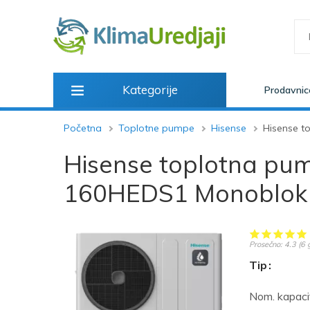
Kategorije
Prodavnic
Početna
Toplotne pumpe
Hisense
Hisense 
Hisense toplotna p
160HEDS1 Monoblok
Prosečno:
4.3
(
6
g
Tip
Nom. kapacit