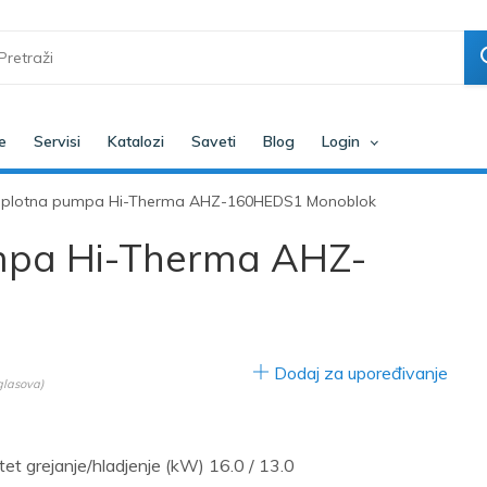
e
Servisi
Katalozi
Saveti
Blog
Login
toplotna pumpa Hi-Therma AHZ-160HEDS1 Monoblok
umpa Hi-Therma AHZ-
Dodaj za upoređivanje
lasova)
et grejanje/hladjenje (kW) 16.0 / 13.0