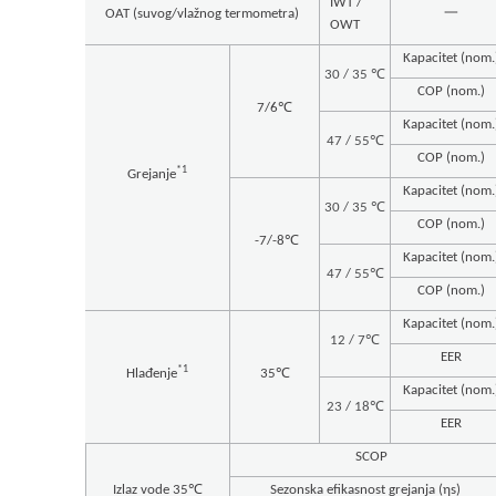
IWT /
一
OAT (suvog/vlažnog termometra)
OWT
Kapacitet (nom.
30 / 35 ℃
COP (nom.)
7/6℃
Kapacitet (nom.
47 / 55℃
COP (nom.)
*1
Grejanje
Kapacitet (nom.
30 / 35 ℃
COP (nom.)
-7/-8℃
Kapacitet (nom.
47 / 55℃
COP (nom.)
Kapacitet (nom.
12 / 7℃
EER
*1
Hlađenje
35℃
Kapacitet (nom.
23 / 18℃
EER
SCOP
Izlaz vode 35℃
Sezonska efikasnost grejanja (ηs)