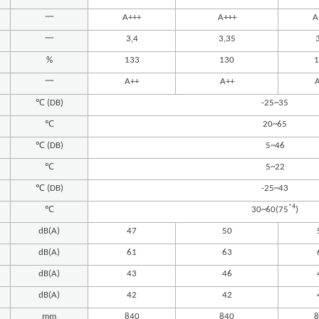
一
A+++
A+++
A
一
3,4
3,35
%
133
130
1
一
A++
A++
℃ (DB)
-25~35
℃
20~65
℃ (DB)
5~46
℃
5~22
℃ (DB)
-25~43
*4
℃
30~60(75
)
dB(A)
47
50
dB(A)
61
63
dB(A)
43
46
dB(A)
42
42
mm
840
840
8