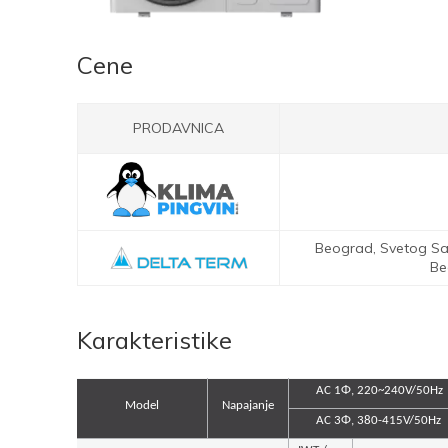
Cene
PRODAVNICA
Beograd,
Svetog Sav
Be
Karakteristike
AC 1Φ, 220~240V/50Hz
Model
Napajanje
AC 3Φ, 380-415V/50Hz