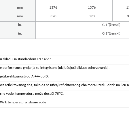
mm
1376
1376
1
mm
390
390
3
in.
G 1″(ženski)
in.
G 1″(ženski)
u u skladu sa standardom EN 14511.
0 m; performanse grejanja su integrisane (uključujući cikluse odmrzavanja).
tske efikasnosti od A +++ do D.
 reflektovanog eha, tako da se uticaj reflektovanog eha mora uzeti u obzir na licu 
itarne vode, temperatura može dostići 75℃.
OWT: temperatura izlazne vode