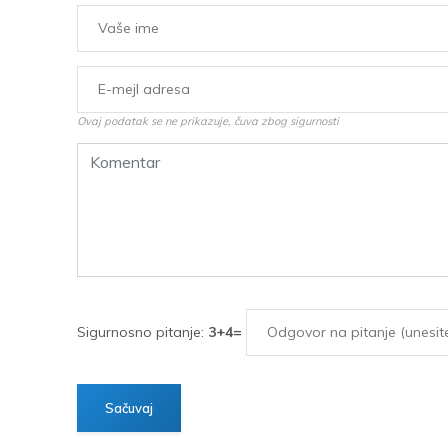
Ovaj podatak se ne prikazuje, čuva zbog sigurnosti
Sigurnosno pitanje:
3+4=