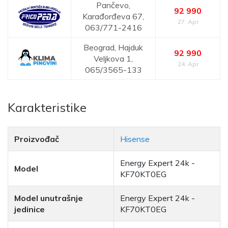
Pančevo,
92 990
Karađorđeva 67,
27. Apr
063/771-2416
Beograd,
Hajduk
92 990
Veljkova 1,
24. Apr
065/3565-133
Karakteristike
Proizvođač
Hisense
Energy Expert 24k -
Model
KF70KT0EG
Model unutrašnje
Energy Expert 24k -
jedinice
KF70KT0EG