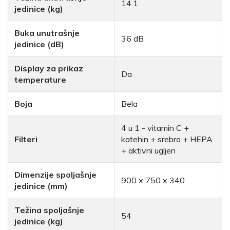
14.1
jedinice (kg)
Buka unutrašnje
36 dB
jedinice (dB)
Display za prikaz
Da
temperature
Boja
Bela
4 u 1 - vitamin C +
Filteri
katehin + srebro + HEPA
+ aktivni ugljen
Dimenzije spoljašnje
900 x 750 x 340
jedinice (mm)
Težina spoljašnje
54
jedinice (kg)