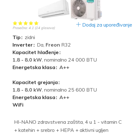
Dodaj za upoređivanje
Prosečno:
4.1
(
14
glasova)
Tip
zidni
Inverter
Da,
Freon
R32
Kapacitet hlađenje
1.8 - 8.0 kW
, nominalno 24 000 BTU
Energetska klasa
A++
Kapacitet grejanja
1.8 - 8.0 kW
, nominalno 25 600 BTU
Energetska klasa
A++
WiFi
HI-NANO zdravstvena zaštita, 4 u 1 - vitamin C
+ katehin + srebro + HEPA + aktivni ugljen