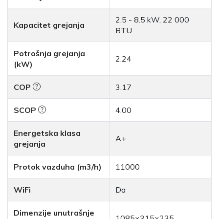
2.5 - 8.5 kW, 22 000
Kapacitet grejanja
BTU
Potrošnja grejanja
2.24
(kW)
COP
3.17
SCOP
4.00
Energetska klasa
A+
grejanja
Protok vazduha (m3/h)
11000
WiFi
Da
Dimenzije unutrašnje
1085×315×235