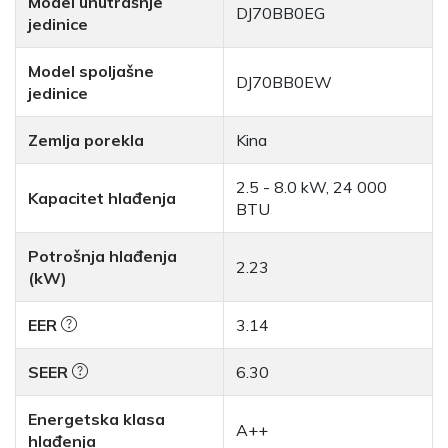
Model unutrašnje
DJ70BB0EG
jedinice
Model spoljašne
DJ70BB0EW
jedinice
Zemlja porekla
Kina
2.5 - 8.0 kW, 24 000
Kapacitet hlađenja
BTU
Potrošnja hlađenja
2.23
(kW)
EER
3.14
SEER
6.30
Energetska klasa
A++
hlađenja