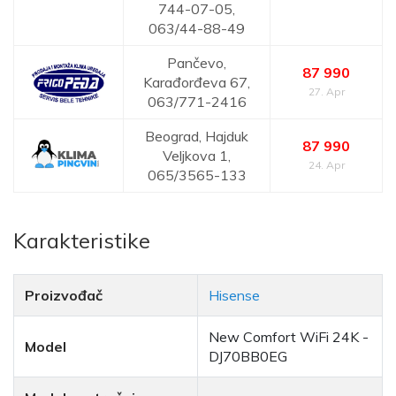
744-07-05,
063/44-88-49
Pančevo,
87 990
Karađorđeva 67,
27. Apr
063/771-2416
Beograd,
Hajduk
87 990
Veljkova 1,
24. Apr
065/3565-133
Karakteristike
Proizvođač
Hisense
New Comfort WiFi 24K -
Model
DJ70BB0EG