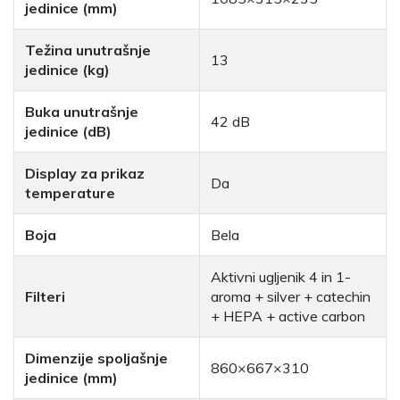
jedinice (mm)
Težina unutrašnje
13
jedinice (kg)
Buka unutrašnje
42 dB
jedinice (dB)
Display za prikaz
Da
temperature
Boja
Bela
Aktivni ugljenik 4 in 1-
Filteri
aroma + silver + catechin
+ HEPA + active carbon
Dimenzije spoljašnje
860×667×310
jedinice (mm)