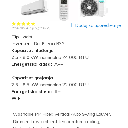
Dodaj za upoređivanje
Prosečno:
4.1
(
15
glasova)
Tip
zidni
Inverter
Da,
Freon
R32
Kapacitet hlađenje
2.5 - 8.0 kW
, nominalno 24 000 BTU
Energetska klasa
A++
Kapacitet grejanja
2.5 - 8.5 kW
, nominalno 22 000 BTU
Energetska klasa
A+
WiFi
Washable PP Filter, Vertical Auto Swing Louver,
Dimmer, Low ambient temperature cooling,