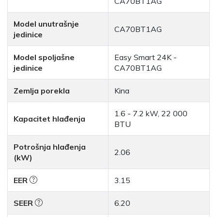
CA70BT1AG
Model unutrašnje
CA70BT1AG
jedinice
Model spoljašne
Easy Smart 24K -
jedinice
CA70BT1AG
Zemlja porekla
Kina
1.6 - 7.2 kW, 22 000
Kapacitet hlađenja
BTU
Potrošnja hlađenja
2.06
(kW)
EER
3.15
SEER
6.20