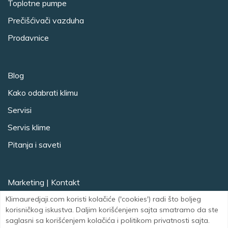
Toplotne pumpe
Prečišćivači vazduha
Prodavnice
Blog
Kako odabrati klimu
Servisi
Servis klime
Pitanja i saveti
Marketing
|
Kontakt
Facebook
Instagram
Klimauredjaji.com koristi kolačiće ('cookies') radi što boljeg
korisničkog iskustva. Daljim korišćenjem sajta smatramo da ste
saglasni sa korišćenjem kolačića i politikom privatnosti sajta.