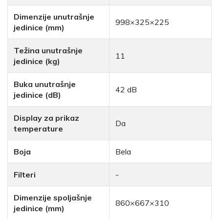
Dimenzije unutrašnje
998×325×225
jedinice (mm)
Težina unutrašnje
11
jedinice (kg)
Buka unutrašnje
42 dB
jedinice (dB)
Display za prikaz
Da
temperature
Boja
Bela
Filteri
-
Dimenzije spoljašnje
860×667×310
jedinice (mm)