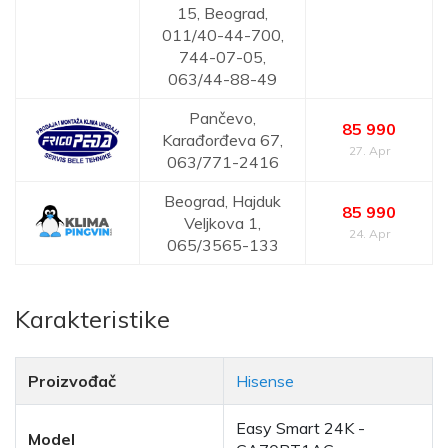
15, Beograd,
011/40-44-700,
744-07-05,
063/44-88-49
Pančevo,
85 990
Karađorđeva 67,
27. Apr
063/771-2416
Beograd,
Hajduk
85 990
Veljkova 1,
24. Apr
065/3565-133
Karakteristike
Proizvođač
Hisense
Easy Smart 24K -
Model