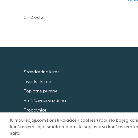
1 - 2 od 2
Standardne klime
Inverter klime
Toplotne pumpe
Prečišćivači vazduha
Prodavnice
Klimauredjaji.com koristi kolačiće ('cookies') radi što boljeg kor
korišćenjem sajta smatramo da ste saglasni sa korišćenjem kola
sajta.
Klimauredjaji.com Copyright © 2008-202
5