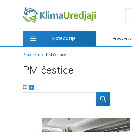
Kategorije
Prodavnic
Početna
PM čestice
PM čestice