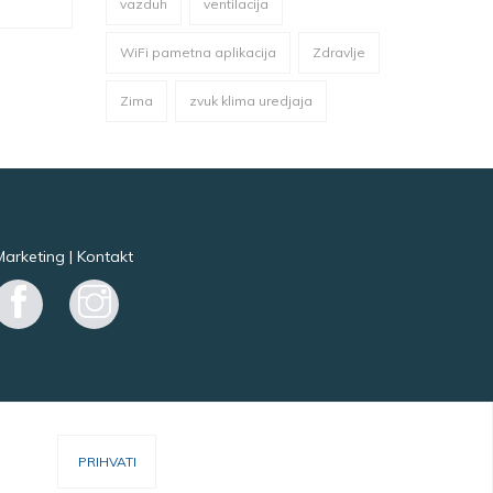
vazduh
ventilacija
WiFi pametna aplikacija
Zdravlje
Zima
zvuk klima uredjaja
Marketing
|
Kontakt
Facebook
Instagram
PRIHVATI