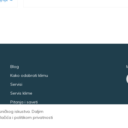
Blog
Kako odabrati klimu
Servisi
Servis klime
Pitanja i saveti
isničkog iskustva. Daljim
čića i politikom privatnosti