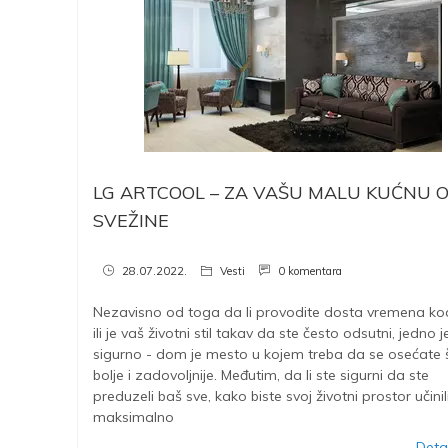
LG ARTCOOL – ZA VAŠU MALU KUĆNU 
SVEŽINE
28.07.2022.
Vesti
0 komentara
Nezavisno od toga da li provodite dosta vremena ko
ili je vaš životni stil takav da ste često odsutni, jedno j
sigurno - dom je mesto u kojem treba da se osećate 
bolje i zadovoljnije. Međutim, da li ste sigurni da ste
preduzeli baš sve, kako biste svoj životni prostor učinil
maksimalno
Detal