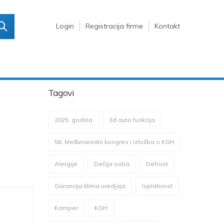
Login
Registracija firme
Kontakt
Tagovi
2025. godina
3d auto funkcija
56. Međunarodni kongres i izložba o KGH
Alergije
Dečija soba
Defrost
Garancija klima uredjaja
Isplativost
Kamper
KGH