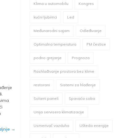
Klima u automobilu
Kongres
kućni ljubimci
Led
Međunarodni sajam
Odleđivanje
Optimalna temperatura
PM čestice
podno grejanje
Prognoza
Rashlađivanje prostora bez klime
restorani
Sistemi za hlađenje
ađenje
i.
Solarni paneli
Spavaća soba
ovima
ći
Unija servisera klimatizacije
m
Usmerivač vazduha
Ušteda energije
ljnije →