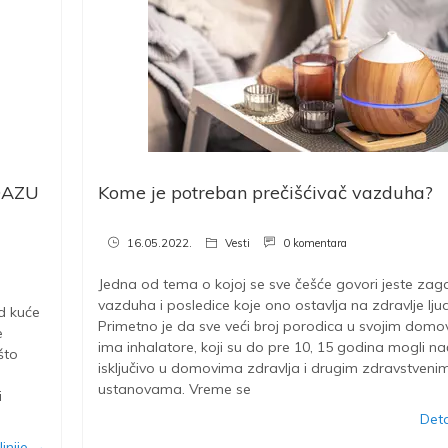
OAZU
Kome je potreban prečišćivač vazduha?
16.05.2022.
Vesti
0 komentara
Jedna od tema o kojoj se sve češće govori jeste zag
vazduha i posledice koje ono ostavlja na zdravlje ljud
d kuće
Primetno je da sve veći broj porodica u svojim dom
e
ima inhalatore, koji su do pre 10, 15 godina mogli na
što
isključivo u domovima zdravlja i drugim zdravstveni
ustanovama. Vreme se
i
Deta
jnije →