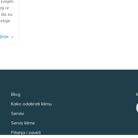
 svojim
ji iz
 da su
ostoje
jnije →
Blog
Kako odabrati klimu
Servisi
Servis klime
Pitanja i saveti