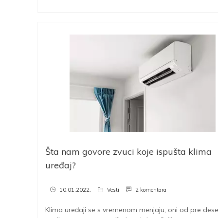
Šta nam govore zvuci koje ispušta klima
uređaj?
10.01.2022.
Vesti
2 komentara
Klima uređaji se s vremenom menjaju, oni od pre dese