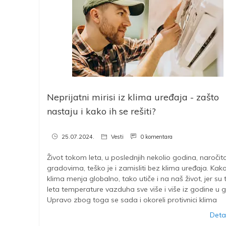
Neprijatni mirisi iz klima uređaja - zašto
nastaju i kako ih se rešiti?
25.07.2024.
Vesti
0 komentara
Život tokom leta, u poslednjih nekolio godina, naročit
gradovima, teško je i zamisliti bez klima uređaja. Kak
klima menja globalno, tako utiče i na naš život, jer s
leta temperature vazduha sve više i više iz godine u 
Upravo zbog toga se sada i okoreli protivnici klima
Detal