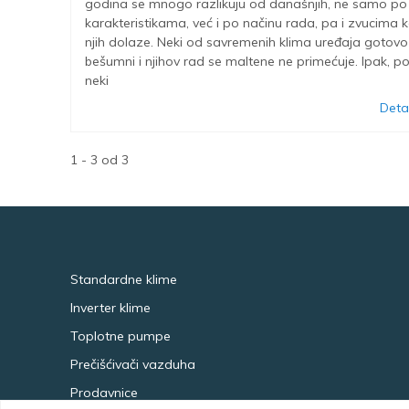
godina se mnogo razlikuju od današnjih, ne samo po
karakteristikama, već i po načinu rada, pa i zvucima ko
njih dolaze. Neki od savremenih klima uređaja gotovo
bešumni i njihov rad se maltene ne primećuje. Ipak, p
neki
Detal
1 - 3 od 3
Standardne klime
Inverter klime
Toplotne pumpe
Prečišćivači vazduha
Prodavnice