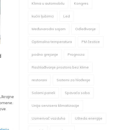
Klima u automobilu
Kongres
kućni ljubimci
Led
Međunarodni sajam
Odleđivanje
Optimalna temperatura
PM čestice
podno grejanje
Prognoza
d
Rashlađivanje prostora bez klime
restorani
Sistemi za hlađenje
Solarni paneli
Spavaća soba
 Ukrajne
romene.
Unija servisera klimatizacije
ove
Usmerivač vazduha
Ušteda energije
ljnije →