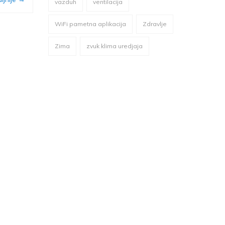
vazduh
ventilacija
WiFi pametna aplikacija
Zdravlje
Zima
zvuk klima uredjaja