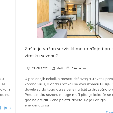
Zašto je važan servis klima uređaja i pre
zimsku sezonu?
29.08.2022.
Vesti
0 komentara
o u
U poslednjih nekoliko meseci dešavanja u svetu, prvo
o se
korona virus, a onda i rat koji se vodi između Rusije i
u tokom
dovele su do toga da se cene na tržištu drastično p
godinu.
Pred zimsku sezonu mnoge muči pitanje kako će se 
godine grejati. Cene peleta, drveta, uglja i drugih
energenata su
jnije →
Deta