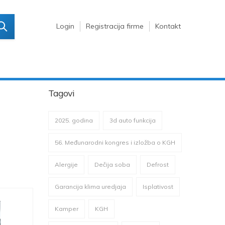
Login
Registracija firme
Kontakt
Tagovi
2025. godina
3d auto funkcija
56. Međunarodni kongres i izložba o KGH
Alergije
Dečija soba
Defrost
Garancija klima uredjaja
Isplativost
Kamper
KGH