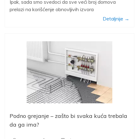
Ipak, sada smo svedoci da sve veći broj domova
prelazi na korišćenje obnovljivih izvora
Detaljnije →
Podno grejanje – zašto bi svaka kuća trebala
da ga ima?