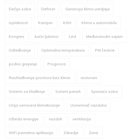
Dečija soba
Defrost
Garancija klima uredjaja
Isplativost
Kamper
KGH
Klima u automobilu
Kongres
kućni ljubimci
Led
Međunarodni sajam
Odleđivanje
Optimalna temperatura
PM čestice
podno grejanje
Prognoza
Rashlađivanje prostora bez klime
restorani
Sistemi za hlađenje
Solarni paneli
Spavaća soba
Unija servisera klimatizacije
Usmerivač vazduha
Ušteda energije
vazduh
ventilacija
WiFi pametna aplikacija
Zdravlje
Zima