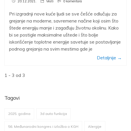
20.12.2021.
Vesti
0 komentara
Pri izgradnji nove kuće ljudi se sve češće odlučuju za
grejanje na moderne, savremene načine koji osim što
štede energiju manje i zagađuju životnu okolinu. Kako
bi se postigle maksimalne uštede i što bolje
iskorišćenje toplotne energije savetuje se postavljanje
podnog grejanja na svim mestima gde je
Detaljnije →
1 - 3 od 3
Tagovi
2025. godina
3d auto funkcija
56. Međunarodni kongres i izložba o KGH
Alergije