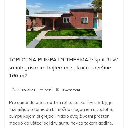
TOPLOTNA PUMPA LG THERMA V split 9kW
sa integrisanim bojlerom za kuću površine
160 m2
31.05.2023.
Vesti
0 komentara
Pre samo desetak godina retko ko, ko živi u Srbiji, je
razmišljao o tome da bi možda ulaganjem u toplotnu
pumpu kojom bi grejao i hladio svoj životni prostor
mogao da uštedi solidnu sumu novca tokom godine.