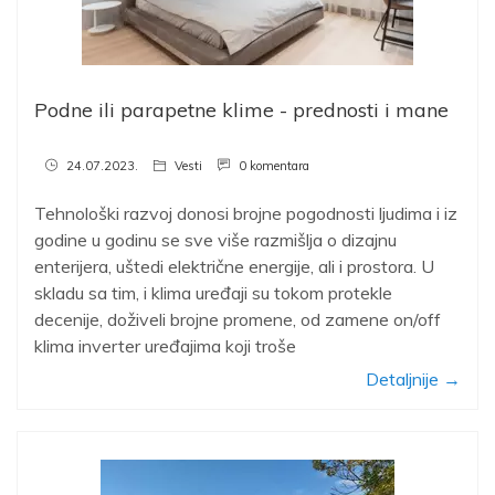
Podne ili parapetne klime - prednosti i mane
24.07.2023.
Vesti
0 komentara
Tehnološki razvoj donosi brojne pogodnosti ljudima i iz
godine u godinu se sve više razmišlja o dizajnu
enterijera, uštedi električne energije, ali i prostora. U
skladu sa tim, i klima uređaji su tokom protekle
decenije, doživeli brojne promene, od zamene on/off
klima inverter uređajima koji troše
Detaljnije →