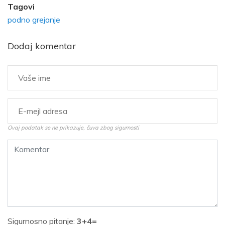
Tagovi
podno grejanje
Dodaj komentar
Ovaj podatak se ne prikazuje, čuva zbog sigurnosti
Sigurnosno pitanje:
3+4=