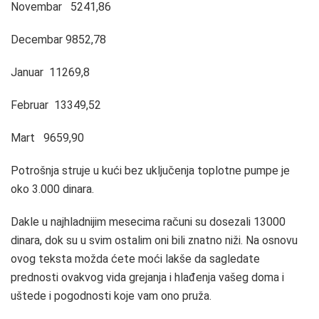
Novembar 5241,86
Decembar 9852,78
Januar 11269,8
Februar 13349,52
Mart 9659,90
Potrošnja struje u kući bez uključenja toplotne pumpe je
oko 3.000 dinara.
Dakle u najhladnijim mesecima računi su dosezali 13000
dinara, dok su u svim ostalim oni bili znatno niži. Na osnovu
ovog teksta možda ćete moći lakše da sagledate
prednosti ovakvog vida grejanja i hlađenja vašeg doma i
uštede i pogodnosti koje vam ono pruža.