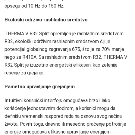
opsegu od 10 Hz do 150 Hz.
Ekološki održivo rashladno sredstvo
THERMA V R32 Split opremljen je rashladnim sredstvom
R32, ekološki održivim rashladnim sredstvom čiji je
potencijal globalnog zagrevanja 675, što je za 70% manje
nego za R410A. Sa rashladnim sredstvom R32, THERMA V
R32 Split je izuzetno energetski efikasan, kao zelenije
rešenje za grejanje.
Pametno upravljanje grejanjem
Intuitivni korisnički interfejs omogućava brzo i lako
korišćenje jednostavnim dodirom, a korisnici mogu da
definišu vremenski raspored rada na osnovu svog načina
života. Povrh toga, dnevno ili mesečno praćenje potrošnje
energije omogućava efikasno upravljanje energijom.