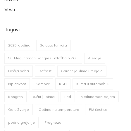
Vesti
Tagovi
2025. godina
3d auto funkcija
56. Međunarodni kongres i izložba o KGH
Alergije
Dečija soba
Defrost
Garancija klima uredjaja
Isplativost
Kamper
KGH
Klima u automobilu
Kongres
kućni ljubimci
Led
Međunarodni sajam
Odleđivanje
Optimalna temperatura
PM čestice
podno grejanje
Prognoza