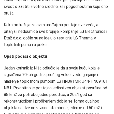
svest o zaštiti životne sredine, ali i pogodnostima koje ono
pruža.
Kako potražnja za ovim uređajima postaje sve veća, a
pitanja i nedoumice sve brojnije, kompanije LG Electronics i
Etaž d.o.o. došle su na ideju o testianju LG Therma V
toplotnih pump i u praksi.
Opšti podaci o objektu
Jedan korisnik iz Niša odlučio je da u svoju kuću koja je
izgrađena 70-tih godina prošlog veka uvede grejanje i
hlađenje toplotnom pumpom LG HN091MR U44/HN0916T
NB1. Prvobitno je postojao jedinstven objekat površine od
88 km2 za potrebe jedne porodice, a 2021 god sa
rekonstrukcijom i proširenjem dobija se forma dualnog
objekta sa dve nezavisne stambene jedinice od 60 m2 i