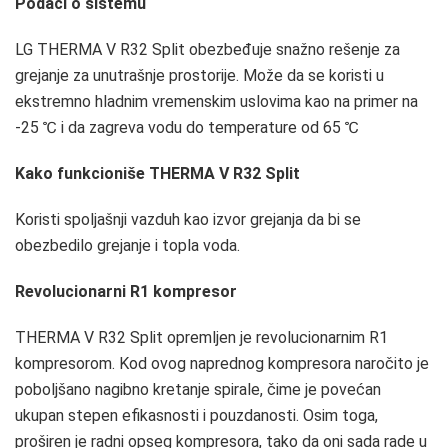
Podaci o sistemu
LG THERMA V R32 Split obezbeđuje snažno rešenje za
grejanje za unutrašnje prostorije. Može da se koristi u
ekstremno hladnim vremenskim uslovima kao na primer na
-25 ℃ i da zagreva vodu do temperature od 65 ℃
Kako funkcioniše THERMA V R32 Split
Koristi spoljašnji vazduh kao izvor grejanja da bi se
obezbedilo grejanje i topla voda.
Revolucionarni R1 kompresor
THERMA V R32 Split opremljen je revolucionarnim R1
kompresorom. Kod ovog naprednog kompresora naročito je
poboljšano nagibno kretanje spirale, čime je povećan
ukupan stepen efikasnosti i pouzdanosti. Osim toga,
proširen je radni opseg kompresora, tako da oni sada rade u