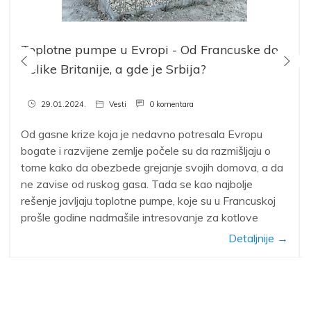
Toplotne pumpe u Evropi - Od Francuske do
Velike Britanije, a gde je Srbija?
29.01.2024.
Vesti
0 komentara
Od gasne krize koja je nedavno potresala Evropu
bogate i razvijene zemlje počele su da razmišljaju o
tome kako da obezbede grejanje svojih domova, a da
ne zavise od ruskog gasa. Tada se kao najbolje
rešenje javljaju toplotne pumpe, koje su u Francuskoj
prošle godine nadmašile intresovanje za kotlove
Detaljnije →