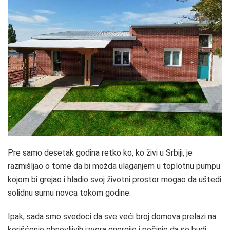
Pre samo desetak godina retko ko, ko živi u Srbiji, je
razmišljao o tome da bi možda ulaganjem u toplotnu pumpu
kojom bi grejao i hladio svoj životni prostor mogao da uštedi
solidnu sumu novca tokom godine.
Ipak, sada smo svedoci da sve veći broj domova prelazi na
korišćenje obnovljivih izvora energije i počinje da se budi