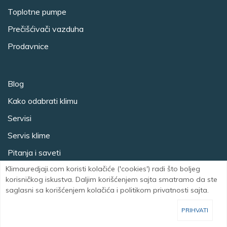
Toplotne pumpe
Prečišćivači vazduha
Prodavnice
Blog
Kako odabrati klimu
Servisi
Servis klime
Pitanja i saveti
Klimauredjaji.com koristi kolačiće ('cookies') radi što boljeg
korisničkog iskustva. Daljim korišćenjem sajta smatramo da ste
Marketing
|
Kontakt
saglasni sa korišćenjem kolačića i politikom privatnosti sajta.
Facebook
Instagram
PRIHVATI