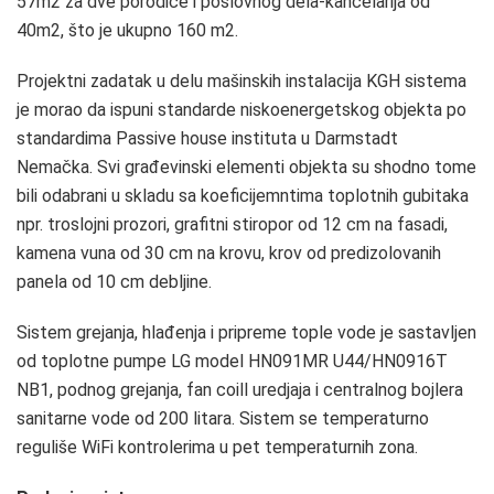
57m2 za dve porodice i poslovnog dela-kancelarija od
40m2, što je ukupno 160 m2.
Projektni zadatak u delu mašinskih instalacija KGH sistema
je morao da ispuni standarde niskoenergetskog objekta po
standardima Passive house instituta u Darmstadt
Nemačka. Svi građevinski elementi objekta su shodno tome
bili odabrani u skladu sa koeficijemntima toplotnih gubitaka
npr. troslojni prozori, grafitni stiropor od 12 cm na fasadi,
kamena vuna od 30 cm na krovu, krov od predizolovanih
panela od 10 cm debljine.
Sistem grejanja, hlađenja i pripreme tople vode je sastavljen
od toplotne pumpe LG model HN091MR U44/HN0916T
NB1, podnog grejanja, fan coill uredjaja i centralnog bojlera
sanitarne vode od 200 litara. Sistem se temperaturno
reguliše WiFi kontrolerima u pet temperaturnih zona.