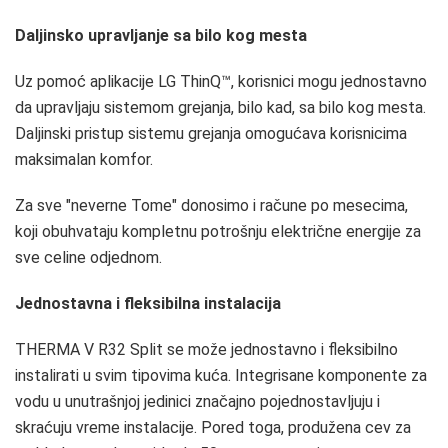
Daljinsko upravljanje sa bilo kog mesta
Uz pomoć aplikacije LG ThinQ™, korisnici mogu jednostavno
da upravljaju sistemom grejanja, bilo kad, sa bilo kog mesta.
Daljinski pristup sistemu grejanja omogućava korisnicima
maksimalan komfor.
Za sve "neverne Tome" donosimo i račune po mesecima,
koji obuhvataju kompletnu potrošnju električne energije za
sve celine odjednom.
Jednostavna i fleksibilna instalacija
THERMA V R32 Split se može jednostavno i fleksibilno
instalirati u svim tipovima kuća. Integrisane komponente za
vodu u unutrašnjoj jedinici značajno pojednostavljuju i
skraćuju vreme instalacije. Pored toga, produžena cev za