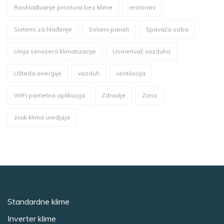
Rashlađivanje prostora bez klime
restorani
Sistemi za hlađenje
Solarni paneli
Spavaća soba
Unija servisera klimatizacije
Usmerivač vazduha
Ušteda energije
vazduh
ventilacija
WiFi pametna aplikacija
Zdravlje
Zima
zvuk klima uredjaja
Standardne klime
Inverter klime