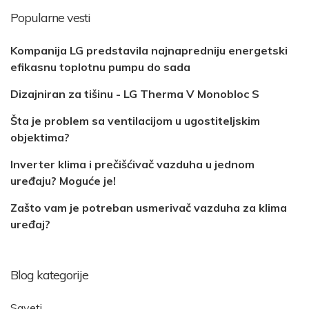
Popularne vesti
Kompanija LG predstavila najnapredniju energetski
efikasnu toplotnu pumpu do sada
Dizajniran za tišinu - LG Therma V Monobloc S
Šta je problem sa ventilacijom u ugostiteljskim
objektima?
Inverter klima i prečišćivač vazduha u jednom
uređaju? Moguće je!
Zašto vam je potreban usmerivač vazduha za klima
uređaj?
Blog kategorije
Saveti