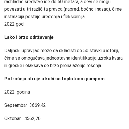
rashladno sredstvo ide do 50 metara, a cevi se mogu
povezati u tri različita pravca (napred, bočno i nazad), čime
instalacija postaje uređenija i fleksibilnija.
2022 god.
Lako i brzo održavanje
Daljinski upravljač može da skladišti do 50 stavki u istoriji,
čime se omogućava jednostavna identifikacija uzroka kvara
ili greške i olakšava se brzo pronalaženje rešenja.
Potrošnja struje u kući sa toplotnom pumpom
2022. godina
Septembar 3669,42
Oktobar 4562,70