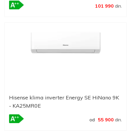
101 990
din.
Hisense klima inverter Energy SE HiNano 9K
- KA25MR0E
od
55 900
din.