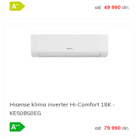
od
49 990
din.
Hisense klima inverter Hi-Comfort 18K -
KE50BS0EG
od
79 990
din.