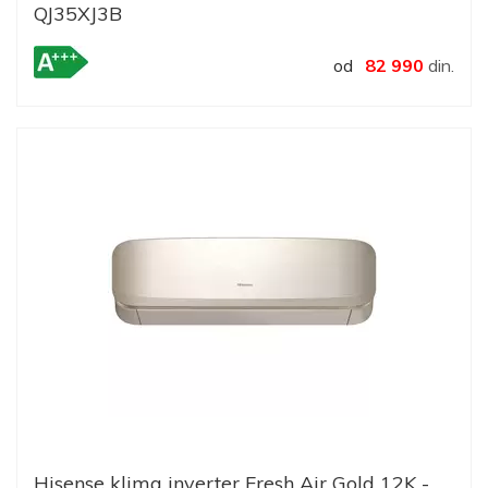
QJ35XJ3B
od
82 990
din.
Hisense klima inverter Fresh Air Gold 12K -