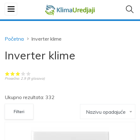
Početna
Inverter klime
Inverter klime
Prosečno:
2.9
(
9
glasova)
Ukupno rezultata: 332
Nazivu opadajuće
Filteri