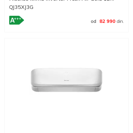
QJ35XJ3G
od
82 990
din.