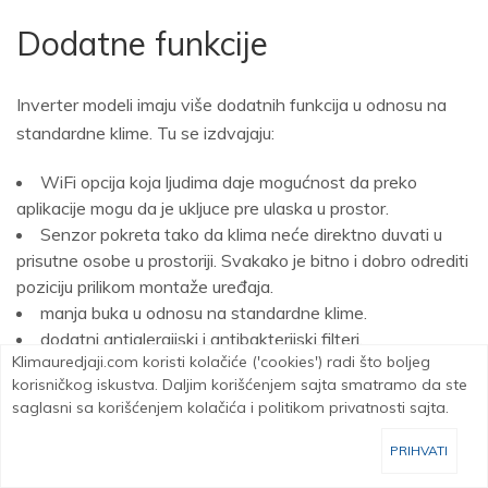
Dodatne funkcije
Inverter modeli imaju više dodatnih funkcija u odnosu na
standardne klime. Tu se izdvajaju:
WiFi opcija koja ljudima daje mogućnost da preko
aplikacije mogu da je ukljuce pre ulaska u prostor.
Senzor pokreta tako da klima neće direktno duvati u
prisutne osobe u prostoriji. Svakako je bitno i dobro odrediti
poziciju prilikom montaže uređaja.
manja buka u odnosu na standardne klime.
dodatni antialergijski i antibakterijski filteri.
Klimauredjaji.com koristi kolačiće ('cookies') radi što boljeg
nedeljni timer, sleep mode itd.
korisničkog iskustva. Daljim korišćenjem sajta smatramo da ste
saglasni sa korišćenjem kolačića i politikom privatnosti sajta.
Kao rezultat svih navedenih osobina i dodatnih funkcija
dobijamo da inverter klime imaju duži vek trajanja
PRIHVATI
proizvoda i manje troškove održavanja.