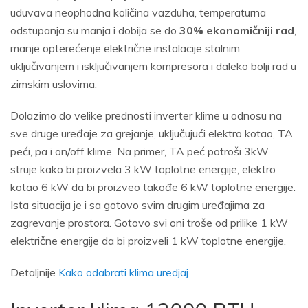
uduvava neophodna količina vazduha, temperaturna
odstupanja su manja i dobija se do
30% ekonomičniji rad
,
manje opterećenje električne instalacije stalnim
uključivanjem i isključivanjem kompresora i daleko bolji rad u
zimskim uslovima.
Dolazimo do velike prednosti inverter klime u odnosu na
sve druge uređaje za grejanje, uključujući elektro kotao, TA
peći, pa i on/off klime. Na primer, TA peć potroši 3kW
struje kako bi proizvela 3 kW toplotne energije, elektro
kotao 6 kW da bi proizveo takođe 6 kW toplotne energije.
Ista situacija je i sa gotovo svim drugim uređajima za
zagrevanje prostora. Gotovo svi oni troše od prilike 1 kW
električne energije da bi proizveli 1 kW toplotne energije.
Detaljnije
Kako odabrati klima uredjaj