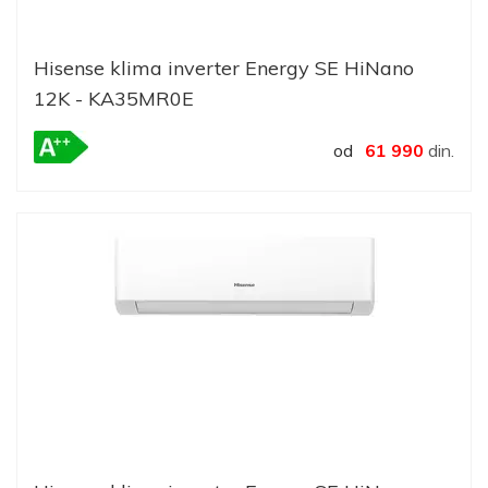
Hisense klima inverter Energy SE HiNano
12K - KA35MR0E
od
61 990
din.