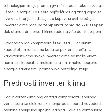
tehnologijom imaju promenjljiv režim rada i tako ostvaruju
uštedu energije. To i jeste najčešći razlog zbog kojeg se
sve veći broj ljudi odlučuje za kupovinu ovih uređaja.
Inverter klime rade na
temperaturama do -20 stepeni
,
dok standardne on/off klime rade najviše do -5 stepeni.
Prilagođen rad kompresora
štedi struju
jer punim
kapacitetom radi samo kada se pokrene uređaj. U
karakteristikama svake inverter klime se može videti
nominalni kapacitet, maksimalna i minimalna dobijena
energija samim tim i promenljiva potrošnja struje.
Prednosti inverter klima
Kod inverter klima broj obrtaja kompresora i spoljnog
ventilatora se elektronski menja, pa se pored navedenih
osobina sporije ledi spoljna jedinica. Tako se kontinualno