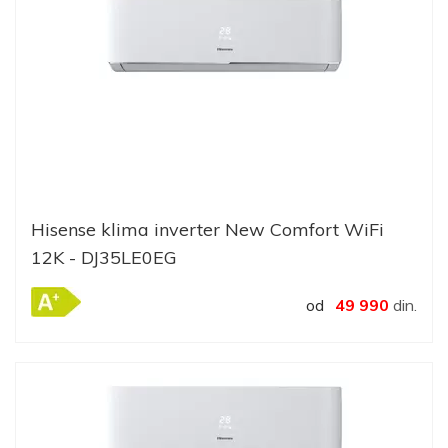
Hisense klima inverter New Comfort WiFi
12K - DJ35LE0EG
od
49 990
din.