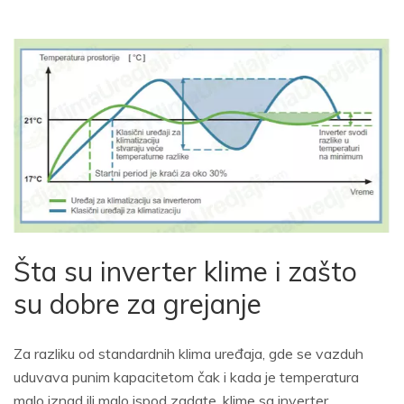
Šta su inverter klime i zašto
su dobre za grejanje
Za razliku od standardnih klima uređaja, gde se vazduh
uduvava punim kapacitetom čak i kada je temperatura
malo iznad ili malo ispod zadate, klime sa inverter