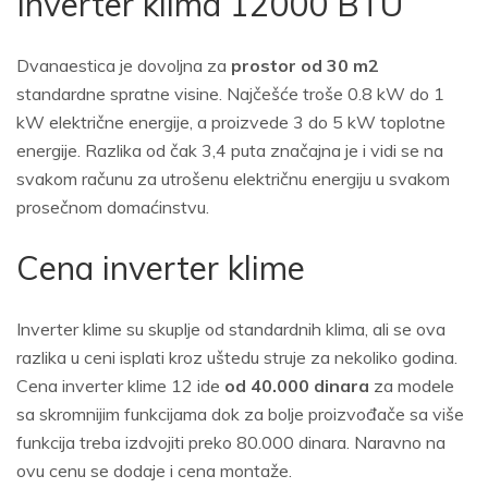
Inverter klima 12000 BTU
Dvanaestica je dovoljna za
prostor od 30 m2
standardne spratne visine. Najčešće troše 0.8 kW do 1
kW električne energije, a proizvede 3 do 5 kW toplotne
energije. Razlika od čak 3,4 puta značajna je i vidi se na
svakom računu za utrošenu električnu energiju u svakom
prosečnom domaćinstvu.
Cena inverter klime
Inverter klime su skuplje od standardnih klima, ali se ova
razlika u ceni isplati kroz uštedu struje za nekoliko godina.
Cena inverter klime 12 ide
od 40.000 dinara
za modele
sa skromnijim funkcijama dok za bolje proizvođače sa više
funkcija treba izdvojiti preko 80.000 dinara. Naravno na
ovu cenu se dodaje i cena montaže.