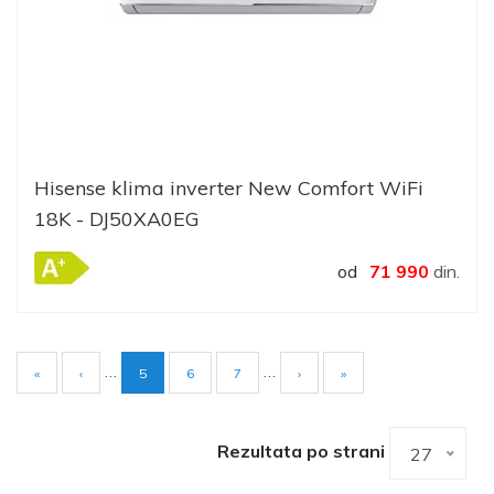
Hisense klima inverter New Comfort WiFi
18K - DJ50XA0EG
od
71 990
din.
…
…
Current
5
Page
6
Page
7
Pagination
page
Rezultata po strani
27