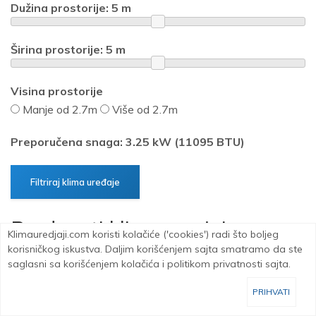
Dužina prostorije:
5
m
Širina prostorije:
5
m
Visina prostorije
Manje od 2.7m
Više od 2.7m
Preporučena snaga: 3.25 kW (11095 BTU)
Prednosti klima uređaja
Klimauredjaji.com koristi kolačiće ('cookies') radi što boljeg
korisničkog iskustva. Daljim korišćenjem sajta smatramo da ste
saglasni sa korišćenjem kolačića i politikom privatnosti sajta.
Komfor
Idealna temperatura životnog ili radnog
prostora, tokom cele godine.
PRIHVATI
Zdravlje
Ako se klima uređaj pravilno koristi i ne