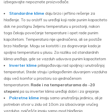
izbegavajte nepoznate proizvođače.
Standardne klime
daju brzo i jeftino rešenje za
hlađenje. To su on/off su uređaji koji rade punim kapaciteto
dok ne postignu željenu temperaturu u prostoriji, nakon
toga čekaju povećanje temperature i opet rade punim
kapcitetom. Temperatura nije ujednačena, ali se postiže
brzo hlađenje. Mogu se koristiti i za dogrevanje kada je
spoljna temperatura u plusu. Za razliku od standardnih
klima uređaja, gde se vazduh uduvava punim kapacitetom
Inverter klime
prilagođavaju rad spoljnoj i unutrašnjoj
temperaturi, štede struju i prilagođenim duvanjem vazduha
daju veći komfor u prostoru sa ujednačenom
temperaturom.
Rade i na temperaturama do -20
stepeni
pa su inverter klima uređaji dobri i za grejanje.
Pokretne klime
imaju samo unutrašnju jedinicu, ali je
potreban otvor u zidu od 10cm za izbacivanje vrućeg
vazduha, najčešće imaju samo mod hlađenja.