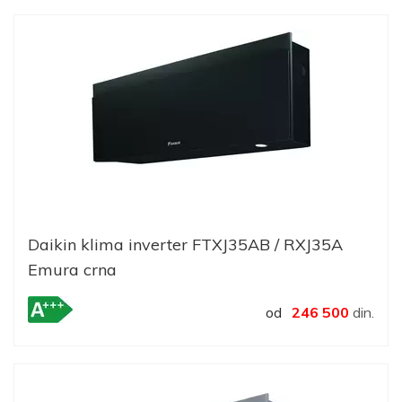
Daikin klima inverter FTXJ35AB / RXJ35A
Emura crna
od
246 500
din.