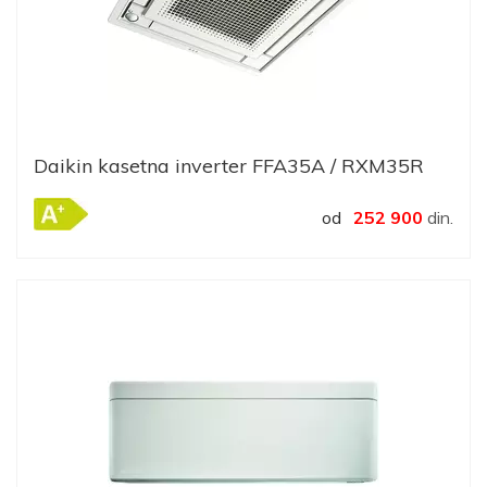
Daikin kasetna inverter FFA35A / RXM35R
od
252 900
din.