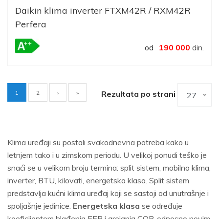
Daikin klima inverter FTXM42R / RXM42R
Perfera
od
190 000
din.
Current
1
Page
2
Rezultata po strani
27
Pagination
page
Klima uređaji su postali svakodnevna potreba kako u
letnjem tako i u zimskom periodu. U velikoj ponudi teško je
snaći se u velikom broju termina: split sistem, mobilna klima,
inverter, BTU, kilovati, energetska klasa. Split sistem
predstavlja kućni klima uređaj koji se sastoji od unutrašnje i
spoljašnje jedinice.
Energetska klasa
se određuje
koeficijentom hlađenja EER i grejanja COP, odnosno novim