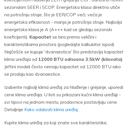
sezonskim SEER i SCOP. Energetska klasa direktno utiče
na potrošnju struje, što je EER/COP veći, veća je
energetska efikasnost - manja je potrošnja struje. Najbolja
energetska klasa je A (A+++ kad se gledaju sezonski
koeficijenti).
Kapacitet
se bira prema veličini i
karakteristikama prostora (pogledajte kalkulator ispod).
Najčešće se kupuje 'dvanaestica' što predstavlja kapacitet
klima uređaja od
12000 BTU odnosno 3.5kW (kilovata)
.
Jeftini modeli često nemaju kapacitet od 12000 BTU iako
se prodaju kao dvanaestice.
Izaberite najbolji klima uređaj za hlađenje i grejanje, uporedi
cene klima uređaja. U listi su prikazani kućni klima uređаji -
svi tipovi na jednom mestu, prodavnice postavljaju cene.
Detaljnije
Kako odabrati klima uređaj.
Kupite klima urеđaj za koji znate sve karakteristike,