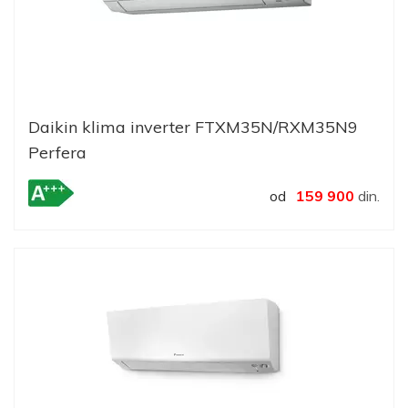
Daikin klima inverter FTXM35N/RXM35N9
Perfera
od
159 900
din.