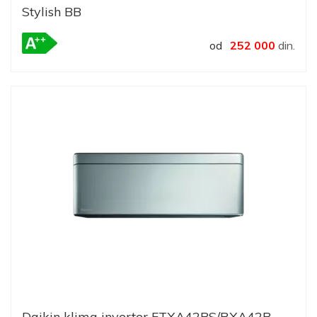
Stylish BB
od
252 000
din.
Daikin klima inverter FTXA42BS/RXA42B