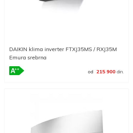
DAIKIN klima inverter FTXJ35MS / RXJ35M
Emura srebrna
od
215 900
din.