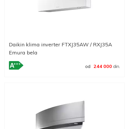
Daikin klima inverter FTXJ35AW / RXJ35A
Emura bela
od
244 000
din.