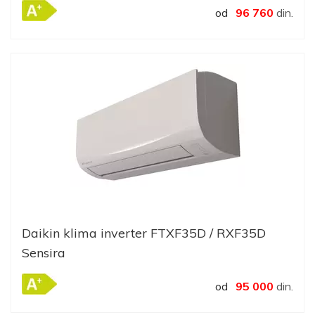
od
96 760
din.
Daikin klima inverter FTXF35D / RXF35D
Sensira
od
95 000
din.