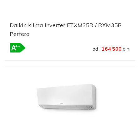
Daikin klima inverter FTXM35R / RXM35R
Perfera
od
164 500
din.