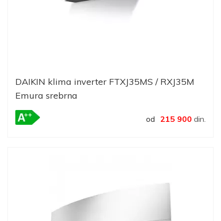
DAIKIN klima inverter FTXJ35MS / RXJ35M
Emura srebrna
od
215 900
din.