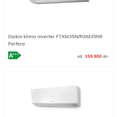
Daikin klima inverter FTXM35N/RXM35N9
Perfera
od
159 900
din.