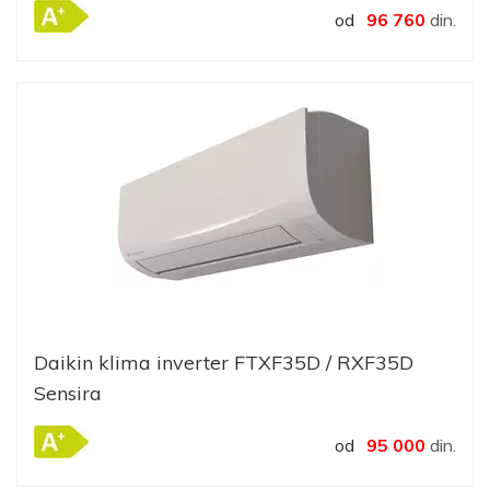
od
96 760
din.
Daikin klima inverter FTXF35D / RXF35D
Sensira
od
95 000
din.