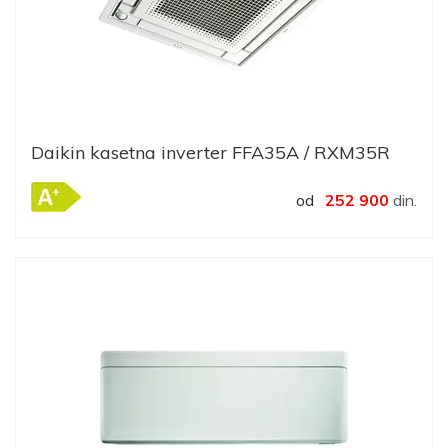
Daikin kasetna inverter FFA35A / RXM35R
od
252 900
din.