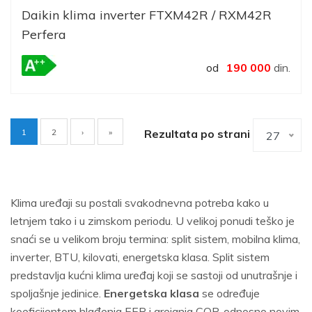
Daikin klima inverter FTXM42R / RXM42R
Perfera
od
190 000
din.
Current
1
Page
2
Rezultata po strani
27
Pagination
page
Klima uređaji su postali svakodnevna potreba kako u
letnjem tako i u zimskom periodu. U velikoj ponudi teško je
snaći se u velikom broju termina: split sistem, mobilna klima,
inverter, BTU, kilovati, energetska klasa. Split sistem
predstavlja kućni klima uređaj koji se sastoji od unutrašnje i
spoljašnje jedinice.
Energetska klasa
se određuje
koeficijentom hlađenja EER i grejanja COP, odnosno novim