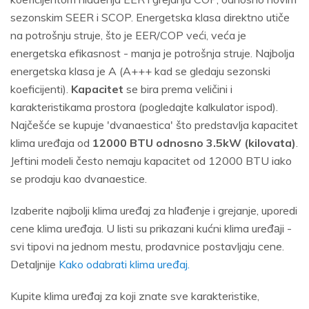
sezonskim SEER i SCOP. Energetska klasa direktno utiče
na potrošnju struje, što je EER/COP veći, veća je
energetska efikasnost - manja je potrošnja struje. Najbolja
energetska klasa je A (A+++ kad se gledaju sezonski
koeficijenti).
Kapacitet
se bira prema veličini i
karakteristikama prostora (pogledajte kalkulator ispod).
Najčešće se kupuje 'dvanaestica' što predstavlja kapacitet
klima uređaja od
12000 BTU odnosno 3.5kW (kilovata)
.
Jeftini modeli često nemaju kapacitet od 12000 BTU iako
se prodaju kao dvanaestice.
Izaberite najbolji klima uređaj za hlađenje i grejanje, uporedi
cene klima uređaja. U listi su prikazani kućni klima uređаji -
svi tipovi na jednom mestu, prodavnice postavljaju cene.
Detaljnije
Kako odabrati klima uređaj.
Kupite klima urеđaj za koji znate sve karakteristike,