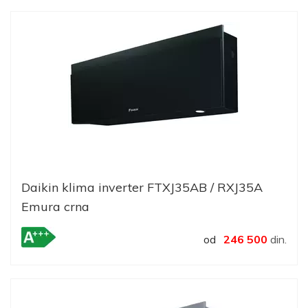
Daikin klima inverter FTXJ35AB / RXJ35A
Emura crna
od
246 500
din.