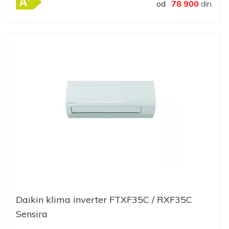
od
78 900
din.
Daikin klima inverter FTXF35C / RXF35C
Sensira