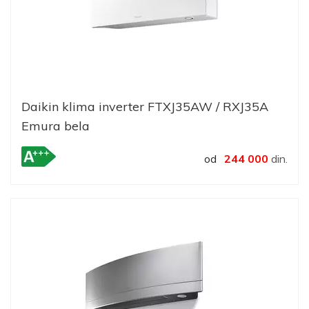
Daikin klima inverter FTXJ35AW / RXJ35A
Emura bela
od
244 000
din.