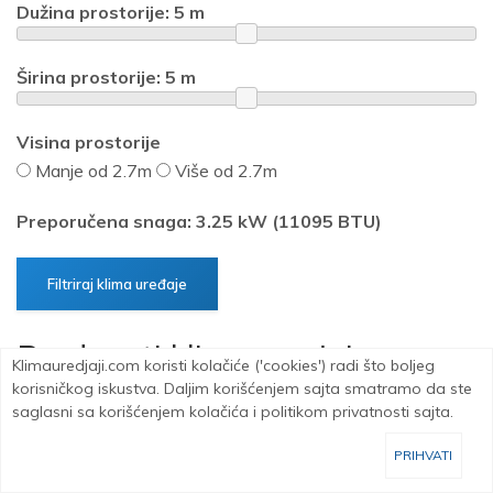
Dužina prostorije:
5
m
Širina prostorije:
5
m
Visina prostorije
Manje od 2.7m
Više od 2.7m
Preporučena snaga: 3.25 kW (11095 BTU)
Prednosti klima uređaja
Klimauredjaji.com koristi kolačiće ('cookies') radi što boljeg
korisničkog iskustva. Daljim korišćenjem sajta smatramo da ste
saglasni sa korišćenjem kolačića i politikom privatnosti sajta.
Komfor
Idealna temperatura životnog ili radnog
prostora, tokom cele godine.
PRIHVATI
Zdravlje
Ako se klima uređaj pravilno koristi i ne