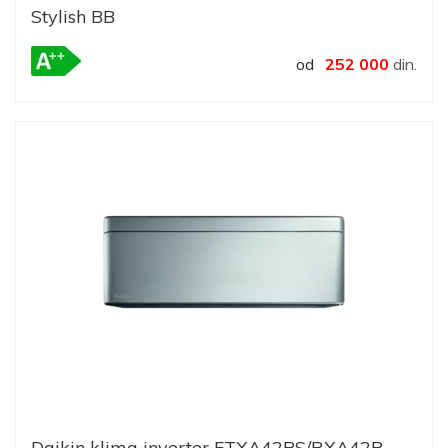
Stylish BB
od
252 000
din.
Daikin klima inverter FTXA42BS/RXA42B