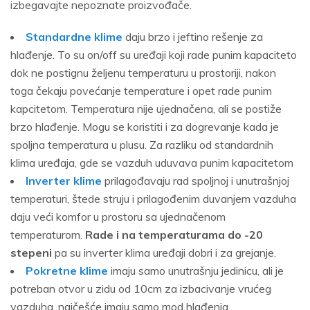
izbegavajte nepoznate proizvođače.
Standardne klime
daju brzo i jeftino rešenje za
hlađenje. To su on/off su uređaji koji rade punim kapaciteto
dok ne postignu željenu temperaturu u prostoriji, nakon
toga čekaju povećanje temperature i opet rade punim
kapcitetom. Temperatura nije ujednačena, ali se postiže
brzo hlađenje. Mogu se koristiti i za dogrevanje kada je
spoljna temperatura u plusu. Za razliku od standardnih
klima uređaja, gde se vazduh uduvava punim kapacitetom
Inverter klime
prilagođavaju rad spoljnoj i unutrašnjoj
temperaturi, štede struju i prilagođenim duvanjem vazduha
daju veći komfor u prostoru sa ujednačenom
temperaturom.
Rade i na temperaturama do -20
stepeni
pa su inverter klima uređaji dobri i za grejanje.
Pokretne klime
imaju samo unutrašnju jedinicu, ali je
potreban otvor u zidu od 10cm za izbacivanje vrućeg
vazduha, najčešće imaju samo mod hlađenja.