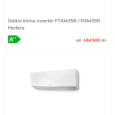
Daikin klima inverter FTXM35R / RXM35R
Perfera
od
164 500
din.